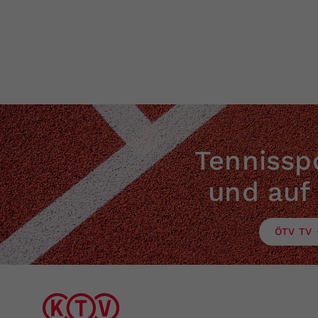
Burschen:
Mädchen:
Burschen:
Burschen:
Tennisspo
und auf
ÖTV TV