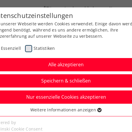
ÖTV
Landesverbände
News
tenschutzeinstellungen
 unserer Webseite werden Cookies verwendet. Einige davon wer
Ausbildung
Services
Über uns
ngend benötigt, während es uns andere ermöglichen, Ihre
zererfahrung auf unserer Webseite zu verbessern.
Essenziell
Statistiken
Alle akzeptieren
KTV Jugend Kader
Speichern & schließen
Nur essenzielle Cookies akzeptieren
Weitere Informationen anzeigen
ssenziell
senzielle Cookies werden für grundlegende Funktionen der
ered by
bseite benötigt. Dadurch ist gewährleistet, dass die Webseite
linski Cookie Consent