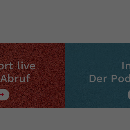
Zweck
generierte ID, für die historische Speicherung
Ihrer vorgenommen Einstellungen, falls der
Webseiten-Betreiber dies eingestellt hat.
rt live
I
 Abruf
Der Po