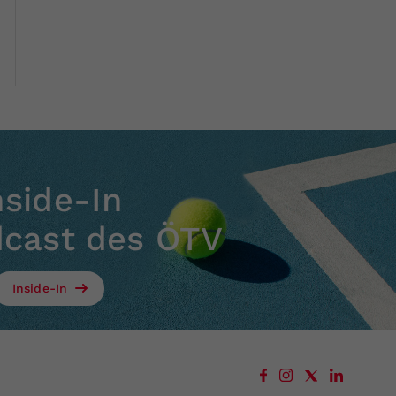
nside-In
dcast des ÖTV
Inside-In