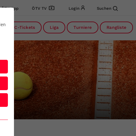
ÖTV App
ÖTV TV
Login
Suchen
den
DC-Tickets
Liga
Turniere
Rangliste