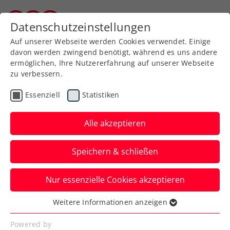
Datenschutzeinstellungen
Kärntner Tennisverband
Auf unserer Webseite werden Cookies verwendet. Einige
davon werden zwingend benötigt, während es uns andere
ermöglichen, Ihre Nutzererfahrung auf unserer Webseite
zu verbessern.
Gebühren-Verordnung des
Essenziell
Statistiken
Kärntner Tennisverbandes
Alle akzeptieren
Speichern & schließen
Nur essenzielle Cookies akzeptieren
Weitere Informationen anzeigen
Anbei die Gebühren-Verordnung
Essenziell
des Kärntner Tennisverbandes.
Essenzielle Cookies werden für grundlegende
Powered by