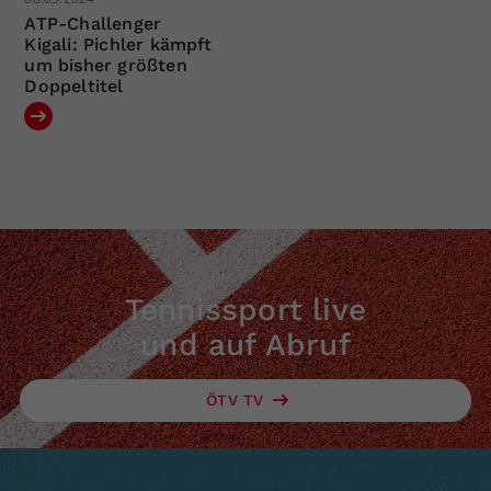
ATP-Challenger
Kigali: Pichler kämpft
um bisher größten
Doppeltitel
Tennissport live
und auf Abruf
ÖTV TV