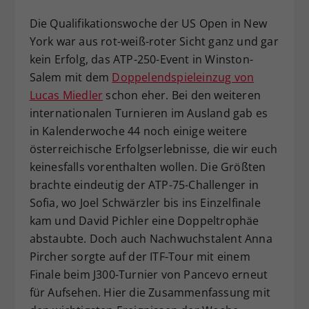
Dieser Wert speichert Ihre Consent-
Die Qualifikationswoche der US Open in New
Einstellungen. Unter anderem eine
York war aus rot-weiß-roter Sicht ganz und gar
zufällig generierte ID, für die
kein Erfolg, das ATP-250-Event in Winston-
Zweck
historische Speicherung Ihrer
Salem mit dem
Doppelendspieleinzug von
vorgenommen Einstellungen, falls der
Webseiten-Betreiber dies eingestellt
Lucas Miedler
schon eher. Bei den weiteren
hat.
internationalen Turnieren im Ausland gab es
in Kalenderwoche 44 noch einige weitere
österreichische Erfolgserlebnisse, die wir euch
keinesfalls vorenthalten wollen. Die Größten
brachte eindeutig der ATP-75-Challenger in
Sofia, wo Joel Schwärzler bis ins Einzelfinale
kam und David Pichler eine Doppeltrophäe
abstaubte. Doch auch Nachwuchstalent Anna
Pircher sorgte auf der ITF-Tour mit einem
Finale beim J300-Turnier von Pancevo erneut
für Aufsehen. Hier die Zusammenfassung mit