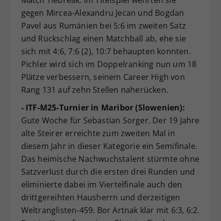
Match Tiebreak. Im Titelspiel wehrten sie
gegen Mircea-Alexandru Jecan und Bogdan
Pavel aus Rumänien bei 5:6 im zweiten Satz
und Rückschlag einen Matchball ab, ehe sie
sich mit 4:6, 7:6 (2), 10:7 behaupten konnten.
Pichler wird sich im Doppelranking nun um 18
Plätze verbessern, seinem Career High von
Rang 131 auf zehn Stellen naherücken.
- ITF-M25-Turnier in Maribor (Slowenien):
Gute Woche für Sebastian Sorger. Der 19 Jahre
alte Steirer erreichte zum zweiten Mal in
diesem Jahr in dieser Kategorie ein Semifinale.
Das heimische Nachwuchstalent stürmte ohne
Satzverlust durch die ersten drei Runden und
eliminierte dabei im Viertelfinale auch den
drittgereihten Hausherrn und derzeitigen
Weltranglisten-459. Bor Artnak klar mit 6:3, 6:2.