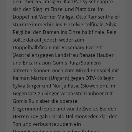
den Über-65-Jährigen: Karl Pansy schnappte
sich den Sieg im Einzel und Platz drei im
Doppel mit Werner Malliga, Otto Ramsenthaler
stürmte immerhin ins Einzelviertelfinale, Silvia
Reigl bei den Damen ins Einzelhalbfinale. Reigl
sollte darauf jedoch weder zum
Doppelhalbfinale mit Rosemary Everett
(Australien) gegen Landsfrau Renate Hauber
und Encarnacion Gomis Ruiz (Spanien)
antreten können noch zum Mixed-Endspiel mit
Kalman Marton (Ungarn) gegen ÖTV-Kollegin
Sylvia Singer und Nurija Pasic (Slowenien). Im
Gegensatz zu Singer verpasste Haubner mit
Gomis Ruiz aber die oberste
Siegerinnentreppe und wurde Zweite. Bei den
Herren 70+ gab Harald Hellmonseder klar den
Ton und verbuchte zudem ein
Doppelsemifinale mit Joachim Kubeng