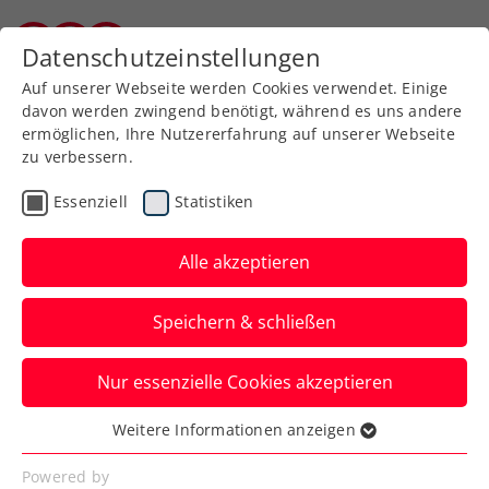
Zurück zur Newsübersicht
Datenschutzeinstellungen
Kärntner Tennisverband
Auf unserer Webseite werden Cookies verwendet. Einige
davon werden zwingend benötigt, während es uns andere
ermöglichen, Ihre Nutzererfahrung auf unserer Webseite
zu verbessern.
ATP
ITF
Turniere
Kids & Jugend
Essenziell
Statistiken
Senioren
Alle akzeptieren
ATP-Challenger Sofia:
Speichern & schließen
Finale für Schwärzler,
Doppeltitel an Pichler
Nur essenzielle Cookies akzeptieren
Auch Anna Pircher weiß in
Weitere Informationen anzeigen
Essenziell
Kalenderwoche 44 bei einer
Essenzielle Cookies werden für grundlegende
Powered by
hochkarätigen ITF-Jugendveranstaltung zu