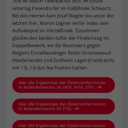
10:8 im Match Tiebreak für sich. Im Einzel
unterlag Pesendorfer im Halbfinale Schwartz.
Bei den Herren kam Josef Riegler bis unter die
letzten Vier, Martin Legner verlor indes sein
Auftaktspiel im Viertelfinale. Zusammen
glückte den beiden dafür der Finaleinzug im
Doppelbewerb, wo die Routiniers gegen
Rieglers Einzelbezwinger Robin Groenewoud
(Niederlande) und Guilhelm Laget (Frankreich)
mit 1:6, 1:6 das Nachsehen hatten.
Hier die Ergebnisse der Österreicher:innen
in Kalenderwoche 34 (ATP, WTA, ITF).
Hier die Ergebnisse der Österreicher:innen
in Kalenderwoche 34 (TE).
Hier die Ergebnisse der Österreicher:innen