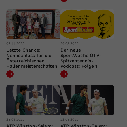
03.11.2025
26.08.2025
Letzte Chance:
Der neue
Nennschluss für die
SportWoche ÖTV-
Österreichischen
Spitzentennis-
Hallenmeisterschaften
Podcast: Folge 1
23.08.2025
22.08.2025
ATP Winston-Salem:
ATP Winston-Salem: