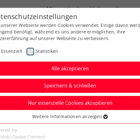
ÖTV
Landesverbände
News
tenschutzeinstellungen
 unserer Webseite werden Cookies verwendet. Einige davon wer
Ausbildung
Services
Über uns
ngend benötigt, während es uns andere ermöglichen, Ihre
zererfahrung auf unserer Webseite zu verbessern.
Essenziell
Statistiken
Alle akzeptieren
Speichern & schließen
 Jugend
Senioren
Nur essenzielle Cookies akzeptieren
Sofia: Finale für
Weitere Informationen anzeigen
ssenziell
peltitel an Pichler
senzielle Cookies werden für grundlegende Funktionen der
ered by
bseite benötigt. Dadurch ist gewährleistet, dass die Webseite
linski Cookie Consent