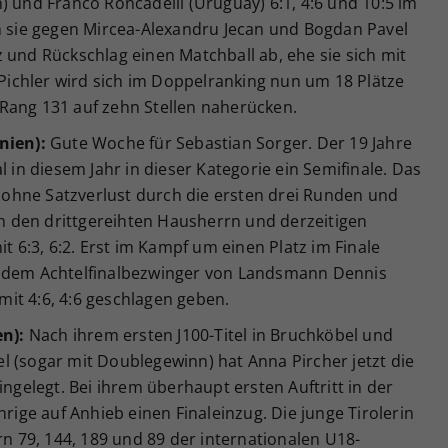
) und Franco Roncadelli (Uruguay) 6:1, 4:6 und 10:5 im
en sie gegen Mircea-Alexandru Jecan und Bogdan Pavel
 und Rückschlag einen Matchball ab, ehe sie sich mit
. Pichler wird sich im Doppelranking nun um 18 Plätze
Rang 131 auf zehn Stellen naherücken.
nien):
Gute Woche für Sebastian Sorger. Der 19 Jahre
l in diesem Jahr in dieser Kategorie ein Semifinale. Das
ohne Satzverlust durch die ersten drei Runden und
uch den drittgereihten Hausherrn und derzeitigen
it 6:3, 6:2. Erst im Kampf um einen Platz im Finale
r dem Achtelfinalbezwinger von Landsmann Dennis
it 4:6, 4:6 geschlagen geben.
en):
Nach ihrem ersten J100-Titel in Bruchköbel und
l (sogar mit Doublegewinn) hat Anna Pircher jetzt die
ingelegt. Bei ihrem überhaupt ersten Auftritt in der
hrige auf Anhieb einen Finaleinzug. Die junge Tirolerin
 79, 144, 189 und 89 der internationalen U18-