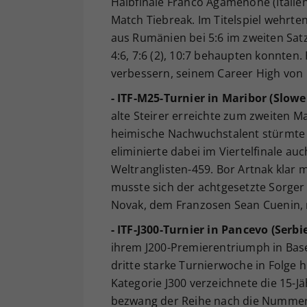
Halbfinale Franco Agamenone (Italien
Match Tiebreak. Im Titelspiel wehrt
aus Rumänien bei 5:6 im zweiten Satz
4:6, 7:6 (2), 10:7 behaupten konnten
verbessern, seinem Career High von 
- ITF-M25-Turnier in Maribor (Slowe
alte Steirer erreichte zum zweiten Ma
heimische Nachwuchstalent stürmte 
eliminierte dabei im Viertelfinale a
Weltranglisten-459. Bor Artnak klar m
musste sich der achtgesetzte Sorge
Novak, dem Franzosen Sean Cuenin, m
- ITF-J300-Turnier in Pancevo (Serbi
ihrem J200-Premierentriumph in Base
dritte starke Turnierwoche in Folge h
Kategorie J300 verzeichnete die 15-Jä
bezwang der Reihe nach die Nummern