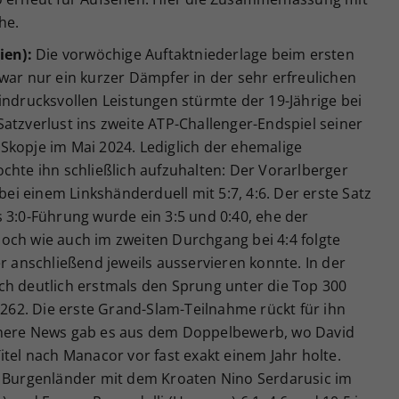
he.
ien):
Die vorwöchige Auftaktniederlage beim ersten
war nur ein kurzer Dämpfer in der sehr erfreulichen
indrucksvollen Leistungen stürmte der 19-Jährige bei
atzverlust ins zweite ATP-Challenger-Endspiel seiner
Skopje im Mai 2024. Lediglich der ehemalige
chte ihn schließlich aufzuhalten: Der Vorarlberger
i einem Linkshänderduell mit 5:7, 4:6. Der erste Satz
 3:0-Führung wurde ein 3:5 und 0:40, ehe der
och wie auch im zweiten Durchgang bei 4:4 folgte
er anschließend jeweils ausservieren konnte. In der
ch deutlich erstmals den Sprung unter die Top 300
n 262. Die erste Grand-Slam-Teilnahme rückt für ihn
chere News gab es aus dem Doppelbewerb, wo David
itel nach Manacor vor fast exakt einem Jahr holte.
r Burgenländer mit dem Kroaten Nino Serdarusic im