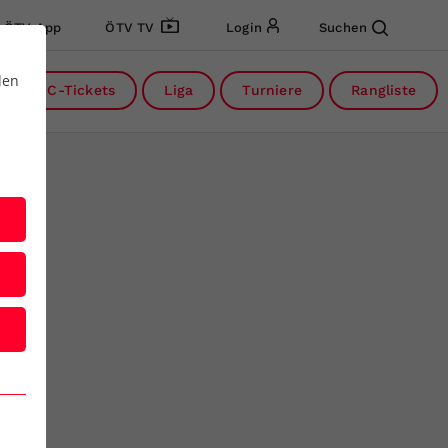
ÖTV App
ÖTV TV
Login
Suchen
den
DC-Tickets
Liga
Turniere
Rangliste