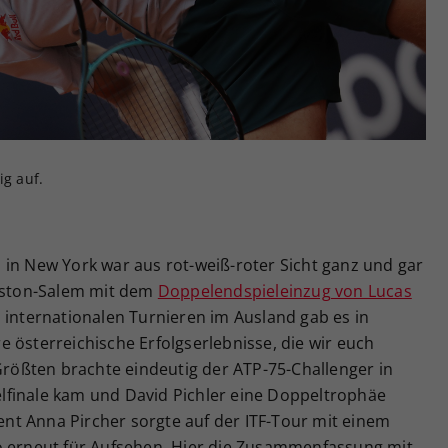
Zweck
generierte ID, für die historische Speicherung
Ihrer vorgenommen Einstellungen, falls der
Webseiten-Betreiber dies eingestellt hat.
ig auf.
 in New York war aus rot-weiß-roter Sicht ganz und gar
inston-Salem mit dem
Doppelendspieleinzug von Lucas
 internationalen Turnieren im Ausland gab es in
 österreichische Erfolgserlebnisse, die wir euch
 Größten brachte eindeutig der ATP-75-Challenger in
zelfinale kam und David Pichler eine Doppeltrophäe
t Anna Pircher sorgte auf der ITF-Tour mit einem
o erneut für Aufsehen. Hier die Zusammenfassung mit