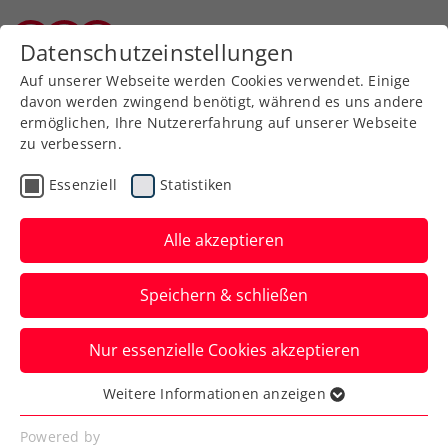
Zurück zur Newsübersicht
Datenschutzeinstellungen
Kärntner Tennisverband
Auf unserer Webseite werden Cookies verwendet. Einige
davon werden zwingend benötigt, während es uns andere
ermöglichen, Ihre Nutzererfahrung auf unserer Webseite
zu verbessern.
Turniere
ATP
Essenziell
Statistiken
ATP Madrid: Thiem muss
auf zweite Chance hoffen
Alle akzeptieren
Das ÖTV-Aushängeschild kassiert in der
Speichern & schließen
zweiten Qualifikationsrunde eine
Niederlage.
Nur essenzielle Cookies akzeptieren
Verfasst von: Manuel Wachta, 23.04.2024
Weitere Informationen anzeigen
Essenziell
Essenzielle Cookies werden für grundlegende
Powered by