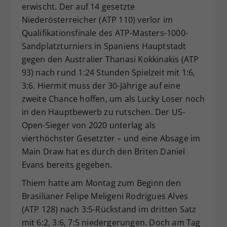
erwischt. Der auf 14 gesetzte
Dieser Wert speichert Ihre Consent-
Niederösterreicher (ATP 110) verlor im
Einstellungen. Unter anderem eine
Qualifikationsfinale des ATP-Masters-1000-
zufällig generierte ID, für die
Zweck
historische Speicherung Ihrer
Sandplatzturniers in Spaniens Hauptstadt
vorgenommen Einstellungen, falls der
gegen den Australier Thanasi Kokkinakis (ATP
Webseiten-Betreiber dies eingestellt
93) nach rund 1:24 Stunden Spielzeit mit 1:6,
hat.
3:6. Hiermit muss der 30-Jährige auf eine
zweite Chance hoffen, um als Lucky Loser noch
in den Hauptbewerb zu rutschen. Der US-
Open-Sieger von 2020 unterlag als
vierthöchster Gesetzter – und eine Absage im
Main Draw hat es durch den Briten Daniel
Evans bereits gegeben.
Thiem hatte am Montag zum Beginn den
Brasilianer Felipe Meligeni Rodrigues Alves
(ATP 128) nach 3:5-Rückstand im dritten Satz
mit 6:2, 3:6, 7:5 niedergerungen. Doch am Tag