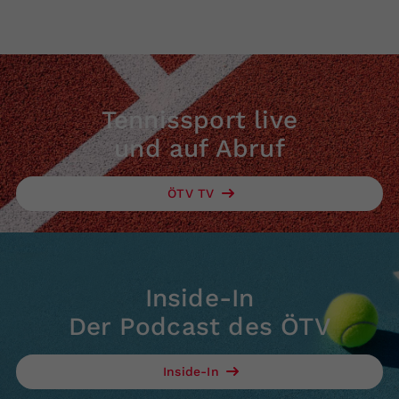
Tennissport live
und auf Abruf
ÖTV TV
Inside-In
Der Podcast des ÖTV
Inside-In