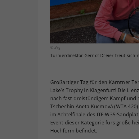
© zVg
Turnierdirektor Gernot Dreier freut sich mi
Großartiger Tag für den Kärntner Ten
Lake’s Trophy in Klagenfurt! Die Lie
nach fast dreistündigem Kampf und e
Tschechin Aneta Kucmová (WTA 420) a
im Achtelfinale des ITF-W35-Sandplat
Event dieser Kategorie fürs große he
Hochform befindet.