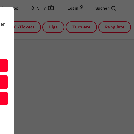
ÖTV App
ÖTV TV
Login
Suchen
den
DC-Tickets
Liga
Turniere
Rangliste