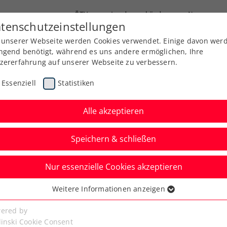
ÖTV
Landesverbände
News
tenschutzeinstellungen
 unserer Webseite werden Cookies verwendet. Einige davon wer
Ausbildung
Services
Über uns
ngend benötigt, während es uns andere ermöglichen, Ihre
zererfahrung auf unserer Webseite zu verbessern.
Essenziell
Statistiken
Alle akzeptieren
Speichern & schließen
Nur essenzielle Cookies akzeptieren
: Tagger nach knapp 3
Weitere Informationen anzeigen
ssenziell
emierensieg
senzielle Cookies werden für grundlegende Funktionen der
ered by
bseite benötigt. Dadurch ist gewährleistet, dass die Webseite
linski Cookie Consent