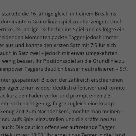
startete die 16-Jährige gleich mit einem Break ins
 dominantem Grundlinienspiel zu überzeugen. Doch
tere, 24-jährige Tschechin ins Spiel und es folgte ein
scheidenden Momenten packte Tagger jedoch immer
r aus und konnte den ersten Satz mit 7:5 für sich
 auch in Satz zwei – jedoch mit etwas umgekehrten
wenig besser, ihr Positionsspiel an die Grundlinie zu
ienpower Taggers deutlich besser neutralisieren – 5:7.
nter gespannten Blicken der zahlreich erschienenen
ger agierte nun wieder deutlich offensiver und konnte
 sie kurz den Faden verlor und prompt einen 2:3-
m noch nicht genug, folgte zugleich eine knapp
„Genug Zeit zum Nachdenken“, möchte man meinen –
 neu aufs Spiel einzustellen und die Kräfte neu zu
auch: Die deutlich offensiver auftretende Tagger
ie kurz vor 18:00 Uhr erneut das Zepter in die Hand