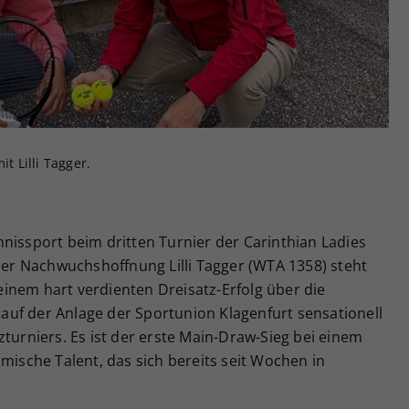
Zweck
generierte ID, für die historische Speicherung
Ihrer vorgenommen Einstellungen, falls der
Webseiten-Betreiber dies eingestellt hat.
t Lilli Tagger.
nissport beim dritten Turnier der Carinthian Ladies
nzer Nachwuchshoffnung Lilli Tagger (WTA 1358) steht
inem hart verdienten Dreisatz-Erfolg über die
uf der Anlage der Sportunion Klagenfurt sensationell
zturniers. Es ist der erste Main-Draw-Sieg bei einem
imische Talent, das sich bereits seit Wochen in