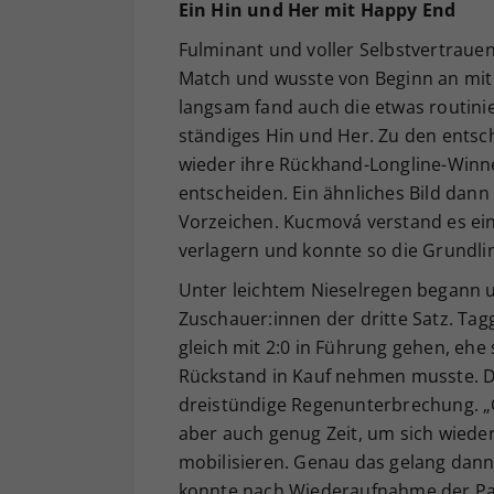
Ein Hin und Her mit Happy End
Fulminant und voller Selbstvertrauen 
Match und wusste von Beginn an mit
langsam fand auch die etwas routinier
ständiges Hin und Her. Zu den ent
wieder ihre Rückhand-Longline-Winne
entscheiden. Ein ähnliches Bild dann
Vorzeichen. Kucmová verstand es ein 
verlagern und konnte so die Grundlin
Unter leichtem Nieselregen begann u
Zuschauer:innen der dritte Satz. Tag
gleich mit 2:0 in Führung gehen, ehe
Rückstand in Kauf nehmen musste. De
dreistündige Regenunterbrechung. 
aber auch genug Zeit, um sich wieder
mobilisieren. Genau das gelang dann 
konnte nach Wiederaufnahme der Part