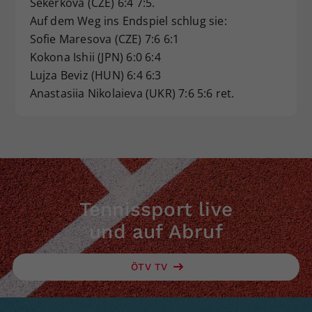
Sekerkova (CZE) 6:4 7:5.
Dieser Wert speichert Ihre Consent-
Auf dem Weg ins Endspiel schlug sie:
Einstellungen. Unter anderem eine
Sofie Maresova (CZE) 7:6 6:1
zufällig generierte ID, für die
Kokona Ishii (JPN) 6:0 6:4
Zweck
historische Speicherung Ihrer
Lujza Beviz (HUN) 6:4 6:3
vorgenommen Einstellungen, falls der
Anastasiia Nikolaieva (UKR) 7:6 5:6 ret.
Webseiten-Betreiber dies eingestellt
hat.
Tennissport live
und auf Abruf
ÖTV TV