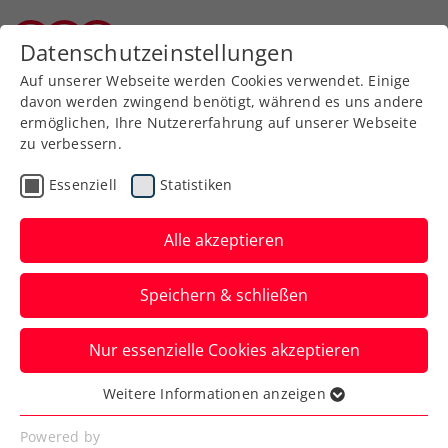
Zurück zur Newsübersicht
Datenschutzeinstellungen
Kärntner Tennisverband
Auf unserer Webseite werden Cookies verwendet. Einige
davon werden zwingend benötigt, während es uns andere
ermöglichen, Ihre Nutzererfahrung auf unserer Webseite
zu verbessern.
ITF
Turniere
Kids & Jugend
Essenziell
Statistiken
Karina Kovalchuk gewinnt
J200 in Pilsen
Alle akzeptieren
EX Pilsen Babolat Cup, 24. bis 28. Juni
Speichern & schließen
2026
Nur essenzielle Cookies akzeptieren
Verfasst von: Gerald Hebein, 01.07.2026
Weitere Informationen anzeigen
Essenziell
Essenzielle Cookies werden für grundlegende
Powered by