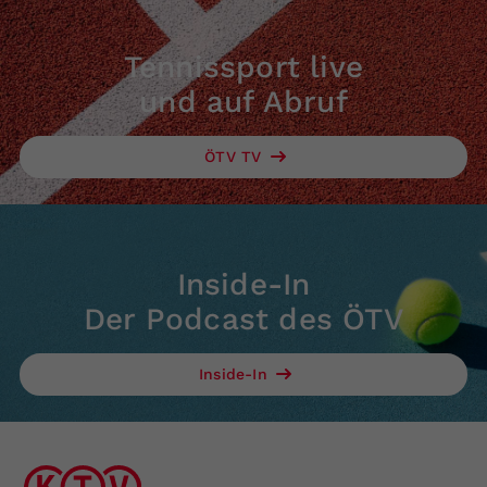
Tennissport live
und auf Abruf
ÖTV TV
Inside-In
Der Podcast des ÖTV
Inside-In