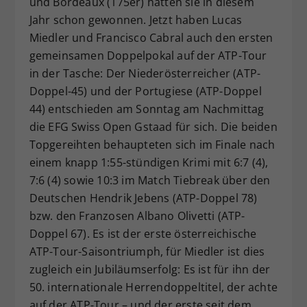
und Bordeaux (175er) hatten sie in diesem
Dieser Wert speichert Ihre Consent-
Jahr schon gewonnen. Jetzt haben Lucas
Einstellungen. Unter anderem eine
Miedler und Francisco Cabral auch den ersten
zufällig generierte ID, für die
gemeinsamen Doppelpokal auf der ATP-Tour
Zweck
historische Speicherung Ihrer
in der Tasche: Der Niederösterreicher (ATP-
vorgenommen Einstellungen, falls der
Doppel-45) und der Portugiese (ATP-Doppel
Webseiten-Betreiber dies eingestellt
hat.
44) entschieden am Sonntag am Nachmittag
die EFG Swiss Open Gstaad für sich. Die beiden
Topgereihten behaupteten sich im Finale nach
einem knapp 1:55-stündigen Krimi mit 6:7 (4),
7:6 (4) sowie 10:3 im Match Tiebreak über den
Deutschen Hendrik Jebens (ATP-Doppel 78)
bzw. den Franzosen Albano Olivetti (ATP-
Doppel 67). Es ist der erste österreichische
ATP-Tour-Saisontriumph, für Miedler ist dies
zugleich ein Jubiläumserfolg: Es ist für ihn der
50. internationale Herrendoppeltitel, der achte
auf der ATP-Tour – und der erste seit dem