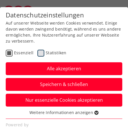
Zurück zur Newsübersicht
Datenschutzeinstellungen
Kärntner Tennisverband
Auf unserer Webseite werden Cookies verwendet. Einige
davon werden zwingend benötigt, während es uns andere
ermöglichen, Ihre Nutzererfahrung auf unserer Webseite
zu verbessern.
ATP
Turniere
Essenziell
Statistiken
Nach Krimi: Miedler
gewinnt in Gstaad 1.
Alle akzeptieren
Saisontitel auf der ATP-
Speichern & schließen
Tour
Nur essenzielle Cookies akzeptieren
Das ÖTV-Ass triumphiert in der Schweiz
im Herrendoppel an der Seite des
Weitere Informationen anzeigen
Essenziell
Portugiesen Francisco Cabral.
Essenzielle Cookies werden für grundlegende
Powered by