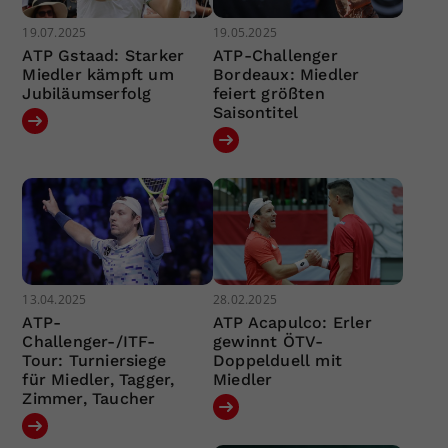
19.07.2025
19.05.2025
ATP Gstaad: Starker
ATP-Challenger
Miedler kämpft um
Bordeaux: Miedler
Jubiläumserfolg
feiert größten
Saisontitel
13.04.2025
28.02.2025
ATP-
ATP Acapulco: Erler
Challenger-/ITF-
gewinnt ÖTV-
Tour: Turniersiege
Doppelduell mit
für Miedler, Tagger,
Miedler
Zimmer, Taucher