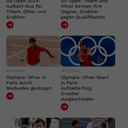
US Open 2024:
US Open: Thiem und
Auftakt-Aus für
Ofner kennen ihre
Thiem, Ofner und
Gegner, Grabher
Grabher
gegen Qualifikantin
30.07.2024
28.07.2024
Olympia: Ofner in
Olympia: Ofner feiert
Paris durch
in Paris
Medvedev gestoppt
Auftakterfolg,
Grabher
ausgeschieden