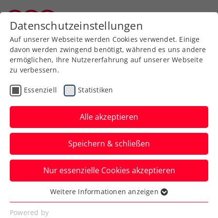
Zurück zur Newsübersicht
Datenschutzeinstellungen
Kärntner Tennisverband
Auf unserer Webseite werden Cookies verwendet. Einige
davon werden zwingend benötigt, während es uns andere
ermöglichen, Ihre Nutzererfahrung auf unserer Webseite
zu verbessern.
ATP
Essenziell
Statistiken
Operation als Ausweg:
Ofner muss Saison 2024
Alle akzeptieren
frühzeitig beenden
Speichern & schließen
Österreichs Nummer eins legt sich wegen
Nur essenzielle Cookies akzeptieren
anhaltender Fersenprobleme Mitte
September erneut unters Messer.
Weitere Informationen anzeigen
Essenziell
Verfasst von: Manuel Wachta, 02.09.2024
Essenzielle Cookies werden für grundlegende
Powered by