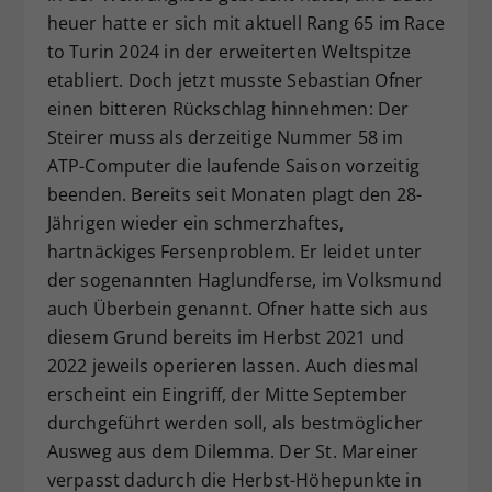
heuer hatte er sich mit aktuell Rang 65 im Race
Dieser Wert speichert Ihre Consent-
Einstellungen. Unter anderem eine
to Turin 2024 in der erweiterten Weltspitze
zufällig generierte ID, für die
etabliert. Doch jetzt musste Sebastian Ofner
Zweck
historische Speicherung Ihrer
einen bitteren Rückschlag hinnehmen: Der
vorgenommen Einstellungen, falls der
Steirer muss als derzeitige Nummer 58 im
Webseiten-Betreiber dies eingestellt
ATP-Computer die laufende Saison vorzeitig
hat.
beenden. Bereits seit Monaten plagt den 28-
Jährigen wieder ein schmerzhaftes,
hartnäckiges Fersenproblem. Er leidet unter
der sogenannten Haglundferse, im Volksmund
auch Überbein genannt. Ofner hatte sich aus
diesem Grund bereits im Herbst 2021 und
2022 jeweils operieren lassen. Auch diesmal
erscheint ein Eingriff, der Mitte September
durchgeführt werden soll, als bestmöglicher
Ausweg aus dem Dilemma. Der St. Mareiner
verpasst dadurch die Herbst-Höhepunkte in