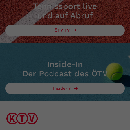
Tennissport live
und auf Abruf
ÖTV TV
Inside-In
Der Podcast des ÖTV
Inside-In