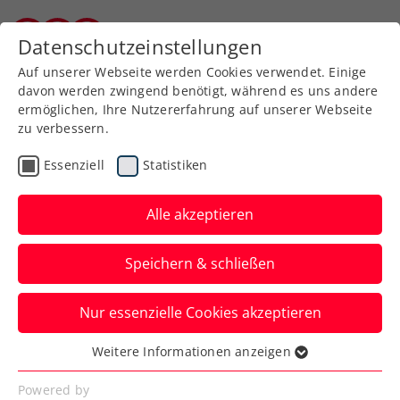
Zurück zur Newsübersicht
Datenschutzeinstellungen
Kärntner Tennisverband
Auf unserer Webseite werden Cookies verwendet. Einige
davon werden zwingend benötigt, während es uns andere
ermöglichen, Ihre Nutzererfahrung auf unserer Webseite
Sportunion Klagenfurt
zu verbessern.
kehrt in die 1. Bundesliga
Essenziell
Statistiken
zurück
Alle akzeptieren
Bundesliga Herren - 2 Division - Oberes
Play Off
Speichern & schließen
Verfasst von: Martin Müller, 01.07.2026
Nur essenzielle Cookies akzeptieren
Weitere Informationen anzeigen
Essenziell
Essenzielle Cookies werden für grundlegende
Powered by