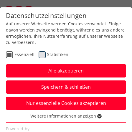
Zurück zur Newsübersicht
Datenschutzeinstellungen
Kärntner Tennisverband
Auf unserer Webseite werden Cookies verwendet. Einige
davon werden zwingend benötigt, während es uns andere
ermöglichen, Ihre Nutzererfahrung auf unserer Webseite
zu verbessern.
Kids & Jugend
Essenziell
Statistiken
Tennis
Bezirksmeisterschaften
Alle akzeptieren
Unterstufe – Bezirk St.
Speichern & schließen
Veit / Feldkirchen
Nur essenzielle Cookies akzeptieren
Am 12.05.2026 fanden in der TH St. Veit
die Bezirksmeisterschaften der
Weitere Informationen anzeigen
Essenziell
Unterstufen der Bezirke St. Veit und
Essenzielle Cookies werden für grundlegende
Powered by
Feldkirchen statt.