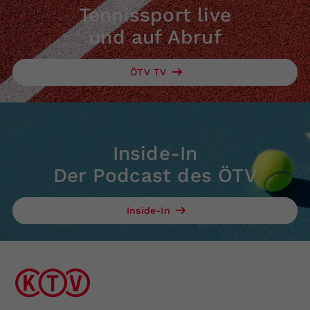
Tennissport live
und auf Abruf
ÖTV TV
Inside-In
Der Podcast des ÖTV
Inside-In