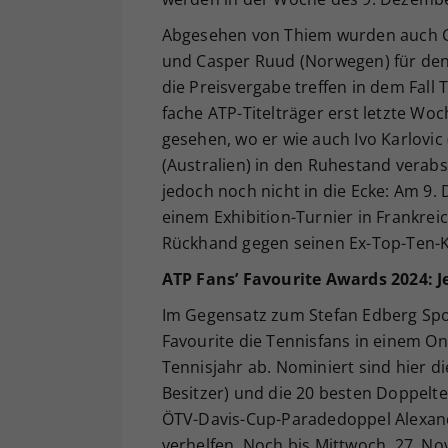
Abgesehen von Thiem wurden auch Car
und Casper Ruud (Norwegen) für den
die Preisvergabe treffen in dem Fall 
fache ATP-Titelträger erst letzte Wo
gesehen, wo er wie auch Ivo Karlovic
(Australien) in den Ruhestand verab
jedoch noch nicht in die Ecke: Am 9.
einem Exhibition-Turnier in Frankrei
Rückhand gegen seinen Ex-Top-Ten-K
ATP Fans’ Favourite Awards 2024: Je
Im Gegensatz zum Stefan Edberg Sp
Favourite die Tennisfans in einem On
Tennisjahr ab. Nominiert sind hier di
Besitzer) und die 20 besten Doppelt
ÖTV-Davis-Cup-Paradedoppel Alexand
verhelfen. Noch bis Mittwoch, 27. N