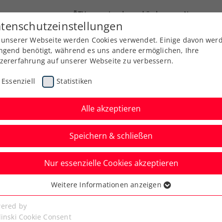
ÖTV
Landesverbände
News
tenschutzeinstellungen
 unserer Webseite werden Cookies verwendet. Einige davon wer
Ausbildung
Services
Über uns
ngend benötigt, während es uns andere ermöglichen, Ihre
zererfahrung auf unserer Webseite zu verbessern.
Essenziell
Statistiken
Alle akzeptieren
Speichern & schließen
Nur essenzielle Cookies akzeptieren
d mit Stefan Edberg
Weitere Informationen anzeigen
ssenziell
 Award?
senzielle Cookies werden für grundlegende Funktionen der
ered by
bseite benötigt. Dadurch ist gewährleistet, dass die Webseite
linski Cookie Consent