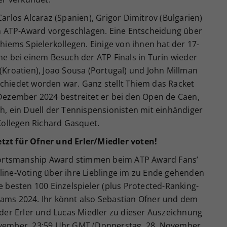
los Alcaraz (Spanien), Grigor Dimitrov (Bulgarien)
 ATP-Award vorgeschlagen. Eine Entscheidung über
Thiems Spielerkollegen. Einige von ihnen hat der 17-
che bei einem Besuch der ATP Finals in Turin wieder
 (Kroatien), Joao Sousa (Portugal) und John Millman
schiedet worden war. Ganz stellt Thiem das Racket
 Dezember 2024 bestreitet er bei den Open de Caen,
ch, ein Duell der Tennispensionisten mit einhändiger
ollegen Richard Gasquet.
tzt für Ofner und Erler/Miedler voten!
ortsmanship Award stimmen beim ATP Award Fans’
line-Voting über ihre Lieblinge im zu Ende gehenden
e besten 100 Einzelspieler (plus Protected-Ranking-
eams 2024. Ihr könnt also Sebastian Ofner und dem
er Erler und Lucas Miedler zu dieser Auszeichnung
ovember, 23:59 Uhr GMT (Donnerstag, 28. November,