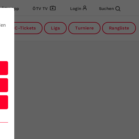
ÖTV App
ÖTV TV
Login
Suchen
den
DC-Tickets
Liga
Turniere
Rangliste