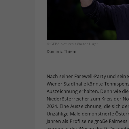
© GEPA pictures / Walter Luger
Dominic Thiem
Nach seiner Farewell-Party und seine
Wiener Stadthalle könnte Tennispen
Auszeichnung erhalten. Denn wie die
Niederösterreicher zum Kreis der N
2024. Eine Auszeichnung, die sich der
Unzählige Male demonstrierte Österr
Jahren als Profi seine große Fairnes
werden in der Woche des 9. Dezembe