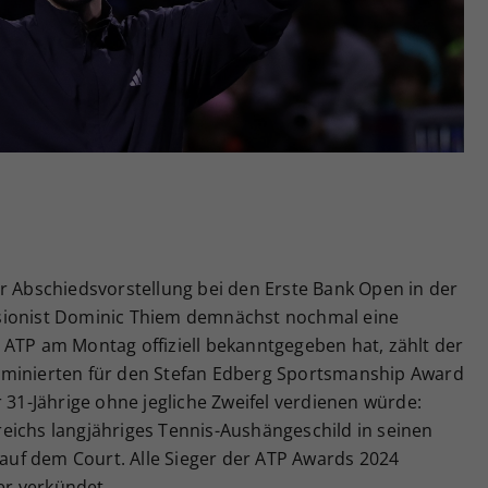
Zweck
generierte ID, für die historische Speicherung
Ihrer vorgenommen Einstellungen, falls der
Webseiten-Betreiber dies eingestellt hat.
r Abschiedsvorstellung bei den Erste Bank Open in der
sionist Dominic Thiem demnächst nochmal eine
 ATP am Montag offiziell bekanntgegeben hat, zählt der
ominierten für den Stefan Edberg Sportsmanship Award
 31-Jährige ohne jegliche Zweifel verdienen würde:
eichs langjähriges Tennis-Aushängeschild in seinen
s auf dem Court. Alle Sieger der ATP Awards 2024
r verkündet.