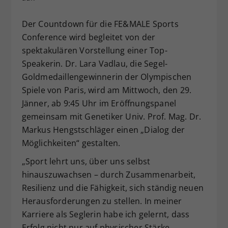
Dieser Wert speichert Ihre Consent-
Einstellungen. Unter anderem eine
Der Countdown für die FE&MALE Sports
zufällig generierte ID, für die
Conference wird begleitet von der
Zweck
historische Speicherung Ihrer
spektakulären Vorstellung einer Top-
vorgenommen Einstellungen, falls der
Speakerin. Dr. Lara Vadlau, die Segel-
Webseiten-Betreiber dies eingestellt
Goldmedaillengewinnerin der Olympischen
hat.
Spiele von Paris, wird am Mittwoch, den 29.
Jänner, ab 9:45 Uhr im Eröffnungspanel
gemeinsam mit Genetiker Univ. Prof. Mag. Dr.
Markus Hengstschläger einen „Dialog der
Möglichkeiten“ gestalten.
„Sport lehrt uns, über uns selbst
hinauszuwachsen – durch Zusammenarbeit,
Resilienz und die Fähigkeit, sich ständig neuen
Herausforderungen zu stellen. In meiner
Karriere als Seglerin habe ich gelernt, dass
Erfolg nicht nur auf physischer Stärke,