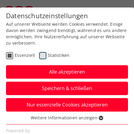
Zurück zur Newsübersicht
Datenschutzeinstellungen
Kärntner Tennisverband
Auf unserer Webseite werden Cookies verwendet. Einige
davon werden zwingend benötigt, während es uns andere
ermöglichen, Ihre Nutzererfahrung auf unserer Webseite
zu verbessern.
WTA
Turniere
Verbands-Info
Essenziell
Statistiken
Vadlau eröffnet FE&MALE
Sports Conference
Alle akzeptieren
„Advantage Ladies“
Speichern & schließen
Die Segel-Olympiasiegerin ist eine der
Nur essenzielle Cookies akzeptieren
Top-Speakerinnen beim Frauensportevent
am 29. Jänner in Linz.
Weitere Informationen anzeigen
Essenziell
Verfasst von: Presseaussendung / Redaktion, 22.01.2025
Essenzielle Cookies werden für grundlegende
Powered by