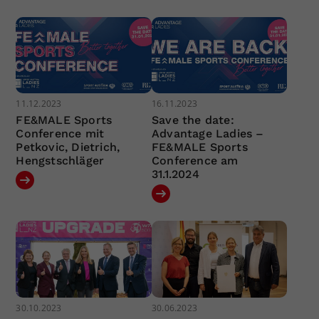
11.12.2023
16.11.2023
FE&MALE Sports
Save the date:
Conference mit
Advantage Ladies –
Petkovic, Dietrich,
FE&MALE Sports
Hengstschläger
Conference am
31.1.2024
30.10.2023
30.06.2023