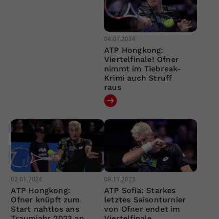
04.01.2024
ATP Hongkong:
Viertelfinale! Ofner
nimmt im Tiebreak-
Krimi auch Struff
raus
02.01.2024
09.11.2023
ATP Hongkong:
ATP Sofia: Starkes
Ofner knüpft zum
letztes Saisonturnier
Start nahtlos ans
von Ofner endet im
Traumjahr 2023 an
Viertelfinale