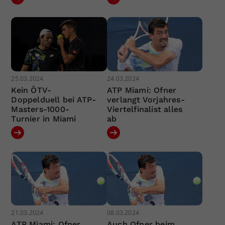
25.03.2024
24.03.2024
Kein ÖTV-
ATP Miami: Ofner
Doppelduell bei ATP-
verlangt Vorjahres-
Masters-1000-
Viertelfinalist alles
Turnier in Miami
ab
21.03.2024
08.03.2024
ATP Miami: Ofner
Auch Ofner beim