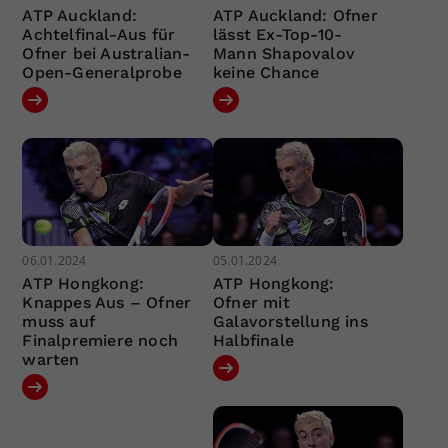
ATP Auckland:
ATP Auckland: Ofner
Achtelfinal-Aus für
lässt Ex-Top-10-
Ofner bei Australian-
Mann Shapovalov
Open-Generalprobe
keine Chance
06.01.2024
05.01.2024
ATP Hongkong:
ATP Hongkong:
Knappes Aus – Ofner
Ofner mit
muss auf
Galavorstellung ins
Finalpremiere noch
Halbfinale
warten