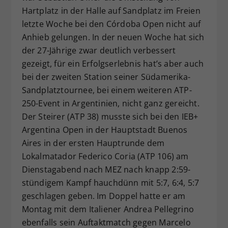
Hartplatz in der Halle auf Sandplatz im Freien
Dieser Wert speichert Ihre Consent-
Einstellungen. Unter anderem eine
letzte Woche bei den Córdoba Open nicht auf
zufällig generierte ID, für die
Anhieb gelungen. In der neuen Woche hat sich
Zweck
historische Speicherung Ihrer
der 27-Jährige zwar deutlich verbessert
vorgenommen Einstellungen, falls der
gezeigt, für ein Erfolgserlebnis hat’s aber auch
Webseiten-Betreiber dies eingestellt
bei der zweiten Station seiner Südamerika-
hat.
Sandplatztournee, bei einem weiteren ATP-
250-Event in Argentinien, nicht ganz gereicht.
Der Steirer (ATP 38) musste sich bei den IEB+
Argentina Open in der Hauptstadt Buenos
Aires in der ersten Hauptrunde dem
Lokalmatador Federico Coria (ATP 106) am
Dienstagabend nach MEZ nach knapp 2:59-
stündigem Kampf hauchdünn mit 5:7, 6:4, 5:7
geschlagen geben. Im Doppel hatte er am
Montag mit dem Italiener Andrea Pellegrino
ebenfalls sein Auftaktmatch gegen Marcelo