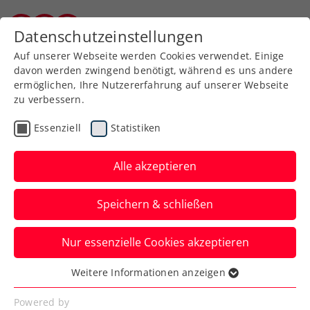
Zurück zur Newsübersicht
Datenschutzeinstellungen
Kärntner Tennisverband
Auf unserer Webseite werden Cookies verwendet. Einige
davon werden zwingend benötigt, während es uns andere
ermöglichen, Ihre Nutzererfahrung auf unserer Webseite
zu verbessern.
Turniere
ATP
Essenziell
Statistiken
ATP Buenos Aires: Ofner
verpasst hauchdünn
Alle akzeptieren
Erstrundensieg
Speichern & schließen
Für Österreichs Nummer eins geht das
Nur essenzielle Cookies akzeptieren
Monsterprogramm aber gleich weiter. Mit
klaren Zielen.
Weitere Informationen anzeigen
Essenziell
Verfasst von: Manuel Wachta, 13.02.2024
Essenzielle Cookies werden für grundlegende
Powered by