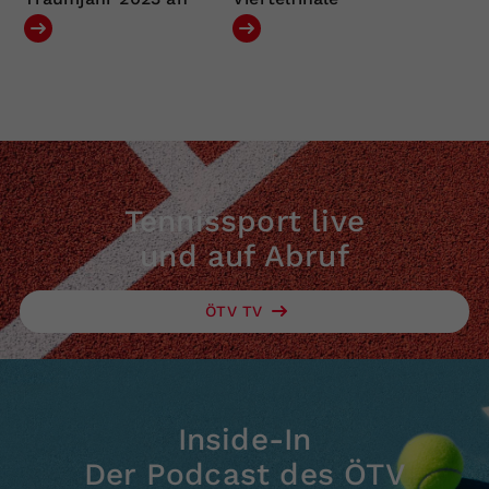
Tennissport live
und auf Abruf
ÖTV TV
Inside-In
Der Podcast des ÖTV