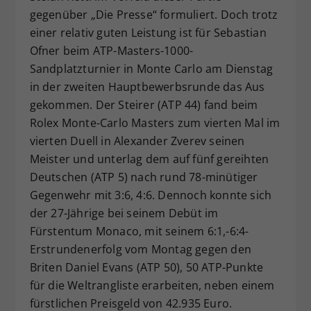
gegenüber „Die Presse“ formuliert. Doch trotz
Dieser Wert speichert Ihre Consent-
einer relativ guten Leistung ist für Sebastian
Einstellungen. Unter anderem eine
zufällig generierte ID, für die
Ofner beim ATP-Masters-1000-
Zweck
historische Speicherung Ihrer
Sandplatzturnier in Monte Carlo am Dienstag
vorgenommen Einstellungen, falls der
in der zweiten Hauptbewerbsrunde das Aus
Webseiten-Betreiber dies eingestellt
gekommen. Der Steirer (ATP 44) fand beim
hat.
Rolex Monte-Carlo Masters zum vierten Mal im
vierten Duell in Alexander Zverev seinen
Meister und unterlag dem auf fünf gereihten
Deutschen (ATP 5) nach rund 78-minütiger
Gegenwehr mit 3:6, 4:6. Dennoch konnte sich
der 27-Jährige bei seinem Debüt im
Fürstentum Monaco, mit seinem 6:1,-6:4-
Erstrundenerfolg vom Montag gegen den
Briten Daniel Evans (ATP 50), 50 ATP-Punkte
für die Weltrangliste erarbeiten, neben einem
fürstlichen Preisgeld von 42.935 Euro.