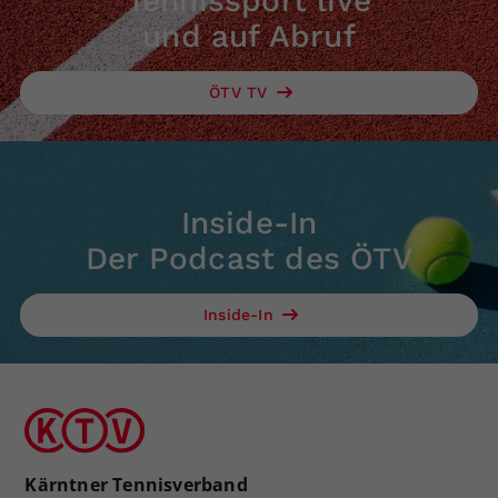
Tennissport live
und auf Abruf
ÖTV TV
Inside-In
Der Podcast des ÖTV
Inside-In
Kärntner Tennisverband