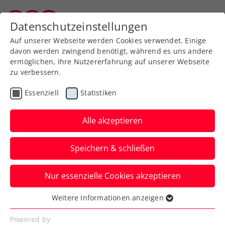
Zurück zur Newsübersicht
Datenschutzeinstellungen
Kärntner Tennisverband
Auf unserer Webseite werden Cookies verwendet. Einige
davon werden zwingend benötigt, während es uns andere
ermöglichen, Ihre Nutzererfahrung auf unserer Webseite
zu verbessern.
Turniere
ATP
Essenziell
Statistiken
ATP Monte-Carlo: Ofner
findet erneut in Zverev
Alle akzeptieren
seinen Meister
Speichern & schließen
Trotz starker Gegenwehr verliert
Nur essenzielle Cookies akzeptieren
Österreichs Nummer eins das vierte Duell
mit Deutschlands Nummer eins.
Weitere Informationen anzeigen
Essenziell
Verfasst von: Manuel Wachta, 09.04.2024
Essenzielle Cookies werden für grundlegende
Powered by