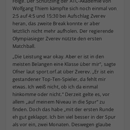
Folge. Der Schützling der ATC-Akademie von
Wolfgang Thiem kämpfte sich noch einmal von
2:5 auf 4:5 und 15:30 bei Aufschlag Zverev
heran, das zweite Break konnte er aber
letztlich nicht mehr aufholen. Der regierende
Olympiasieger Zverev nützte den ersten
Matchball.
„Die Leistung war okay. Aber er ist in den
meisten Belangen eine Klasse über mir“, sagte
Ofner laut sport.orf.at über Zverev. „Er ist ein
gestandener Top-Ten-Spieler, da fehlt mir
etwas. Ich weiß nicht, ob ich da einmal
hinkomme oder nicht.“ Derzeit gelte es, vor
allem „auf meinem Niveau in die Spur“ zu
finden. Doch das habe „mit der ersten Runde
eh gut geklappt. Ich bin viel besser in der Spur
als vor ein, zwei Monaten. Deswegen glaube