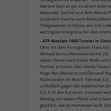
Maribor kam es gar zu einem österre
Alexander Gschiel und dem Wiener Ph
Zusätzlich machte auch Rollstuhlten
Titelgewinnen in Vilnius von sich re
wichtigsten Ereignisse bei den inter
- ATP-Masters-1000-Turnier in Cinci
Ohio mit dem Portugiesen Francisco 
Michael Venus (Neuseeland) mit 3:6, 7:
dieser Ebene nach Indian Wells und 
Partner erstmals über dieses hinaus:
Hugo Nys (Monaco) und Édouard Roger
Rückständen im Match Tiebreak 6:3, 3:
schließlich gegen die italienischen 
6:3, 6:10 den Kürzeren. Dennoch verb
Montag um sieben Plätze und scheint 
glücklich, wie es momentan läuft. Das