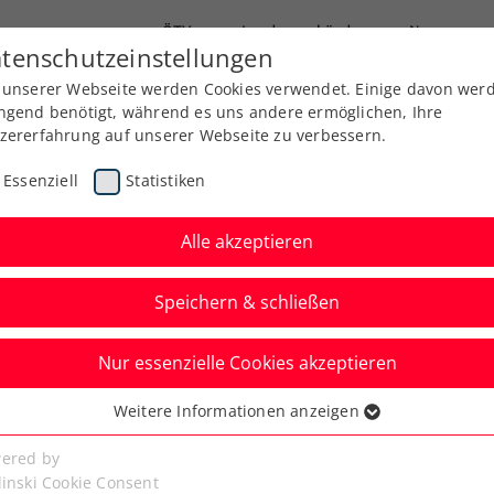
ÖTV
Landesverbände
News
tenschutzeinstellungen
 unserer Webseite werden Cookies verwendet. Einige davon wer
Ausbildung
Services
Über uns
ngend benötigt, während es uns andere ermöglichen, Ihre
zererfahrung auf unserer Webseite zu verbessern.
Essenziell
Statistiken
Alle akzeptieren
Speichern & schließen
 Jugend
Senioren
Nur essenzielle Cookies akzeptieren
 Neuland für Miedler,
Weitere Informationen anzeigen
ssenziell
inale an Gschiel
senzielle Cookies werden für grundlegende Funktionen der
ered by
bseite benötigt. Dadurch ist gewährleistet, dass die Webseite
linski Cookie Consent