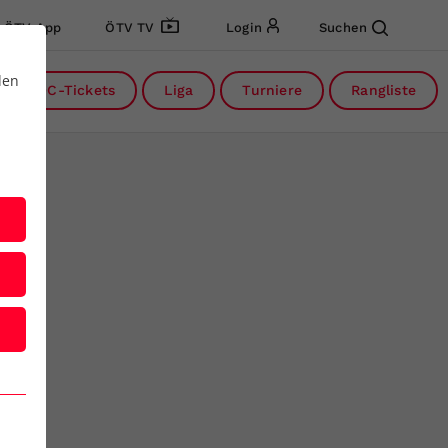
ÖTV App
ÖTV TV
Login
Suchen
den
DC-Tickets
Liga
Turniere
Rangliste