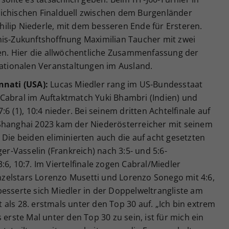
ichischen Finalduell zwischen dem Burgenländer
ilip Niederle, mit dem besseren Ende für Ersteren.
nis-Zukunftshoffnung Maximilian Taucher mit zwei
den. Hier die allwöchentliche Zusammenfassung der
nationalen Veranstaltungen im Ausland.
nnati (USA):
Lucas Miedler rang im US-Bundesstaat
Cabral im Auftaktmatch Yuki Bhambri (Indien) und
6 (1), 10:4 nieder. Bei seinem dritten Achtelfinale auf
Shanghai 2023 kam der Niederösterreicher mit seinem
 Die beiden eliminierten auch die auf acht gesetzten
-Vasselin (Frankreich) nach 3:5- und 5:6-
6, 10:7. Im Viertelfinale zogen Cabral/Miedler
Einzelstars Lorenzo Musetti und Lorenzo Sonego mit 4:6,
esserte sich Miedler in der Doppelweltrangliste am
als 28. erstmals unter den Top 30 auf. „Ich bin extrem
 erste Mal unter den Top 30 zu sein, ist für mich ein