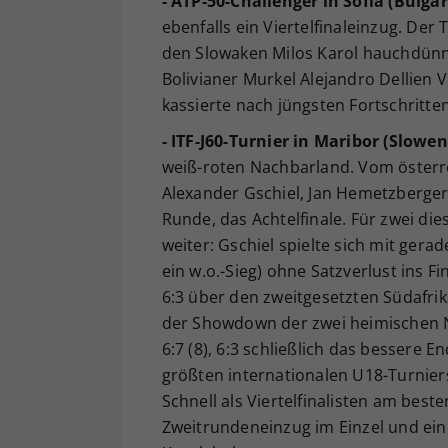
- ATP-50-Challenger in Sofia (Bulgar
ebenfalls ein Viertelfinaleinzug. Der 
den Slowaken Milos Karol hauchdünn m
Bolivianer Murkel Alejandro Dellien Ve
kassierte nach jüngsten Fortschritte
- ITF-J60-Turnier in Maribor (Slowen
weiß-roten Nachbarland. Vom österr
Alexander Gschiel, Jan Hemetzberger,
Runde, das Achtelfinale. Für zwei die
weiter: Gschiel spielte sich mit ger
ein w.o.-Sieg) ohne Satzverlust ins Fi
6:3 über den zweitgesetzten Südafri
der Showdown der zwei heimischen Na
6:7 (8), 6:3 schließlich das bessere E
größten internationalen U18-Turnier
Schnell als Viertelfinalisten am best
Zweitrundeneinzug im Einzel und ein