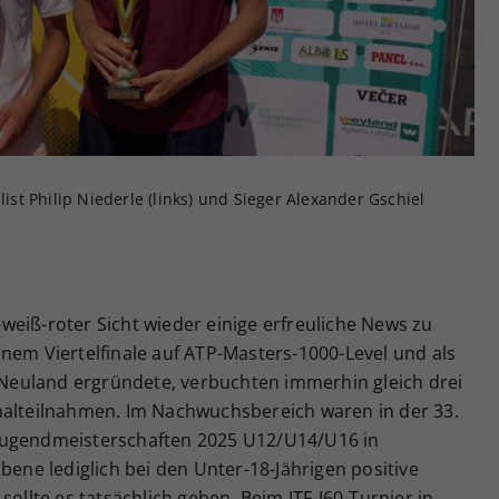
Zweck
generierte ID, für die historische Speicherung
Ihrer vorgenommen Einstellungen, falls der
Webseiten-Betreiber dies eingestellt hat.
list Philip Niederle (links) und Sieger Alexander Gschiel
eiß-roter Sicht wieder einige erfreuliche News zu
nem Viertelfinale auf ATP-Masters-1000-Level und als
euland ergründete, verbuchten immerhin gleich drei
nalteilnahmen. Im Nachwuchsbereich waren in der 33.
Jugendmeisterschaften 2025 U12/U14/U16 in
bene lediglich bei den Unter-18-Jährigen positive
sollte es tatsächlich geben. Beim ITF-J60-Turnier in