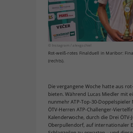
© Instagram / alexgschiel
Rot-weiß-rotes Finalduell in Maribor: Fina
(rechts).
Die vergangene Woche hatte aus rot-w
bieten. Während Lucas Miedler mit ei
nunmehr ATP-Top-30-Doppelspieler N
ÖTV-Herren ATP-Challenger-Viertelfi
Kalenderwoche, durch die Drei ÖTV-
Oberpullendorf, auf internationaler E
Schlagzeilen zu erwarten – und diese 