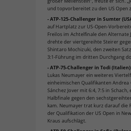
großer Meilenstein“, freute er sich. „
und topvorbereitet zu den US Open
- ATP-125-Challenger in Sumter (US
auf Hartplatz zur US-Open-Vorberei
Freilos im Achtelfinale den Alternate J
drehte der viertgereihte Steirer geg
Shintaro Mochizuki, den zweiten Sat
3:1-Führung im dritten Durchgang doc
- ATP-75-Challenger in Todi (Italien)
Lukas Neumayer ein weiteres Viertelf
einheimischen Qualifikanten Andrea G
Sánchez Jover mit 6:4, 7:5 in Schach
Halbfinale gegen den sechstgereihten
kam. Neumayer trat kurz darauf die 
der Qualifikation der US Open in New 
Kraus aufschlägt.