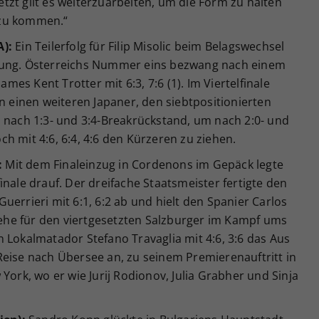
Jetzt gilt es weiterzuarbeiten, um die Form zu halten
 zu kommen.“
A):
Ein Teilerfolg für Filip Misolic beim Belagswechsel
tung. Österreichs Nummer eins bezwang nach einem
ames Kent Trotter mit 6:3, 7:6 (1). Im Viertelfinale
en einen weiteren Japaner, den siebtpositionierten
z nach 1:3- und 3:4-Breakrückstand, um nach 2:0- und
h mit 4:6, 6:4, 4:6 den Kürzeren zu ziehen.
:
Mit dem Finaleinzug in Cordenons im Gepäck legte
inale drauf. Der dreifache Staatsmeister fertigte den
uerrieri mit 6:1, 6:2 ab und hielt den Spanier Carlos
, ehe für den viertgesetzten Salzburger im Kampf ums
 Lokalmatador Stefano Travaglia mit 4:6, 3:6 das Aus
Reise nach Übersee an, zu seinem Premierenauftritt in
York, wo er wie Jurij Rodionov, Julia Grabher und Sinja