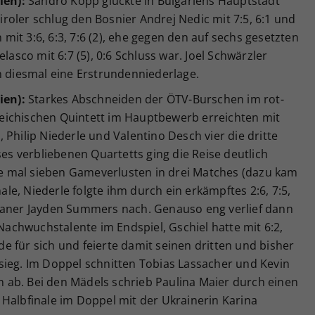
ien):
Sandro Kopp glückte in Bulgariens Hauptstadt
Tiroler schlug den Bosnier Andrej Nedic mit 7:5, 6:1 und
it 3:6, 6:3, 7:6 (2), ehe gegen den auf sechs gesetzten
lasco mit 6:7 (5), 0:6 Schluss war. Joel Schwärzler
n diesmal eine Erstrundenniederlage.
ien):
Starkes Abschneiden der ÖTV-Burschen im rot-
eichischen Quintett im Hauptbewerb erreichten mit
 Philip Niederle und Valentino Desch vier die dritte
ses verbliebenen Quartetts ging die Reise deutlich
ade mal sieben Gameverlusten in drei Matches (dazu kam
nale, Niederle folgte ihm durch ein erkämpftes 2:6, 7:5,
kaner Jayden Summers nach. Genauso eng verlief dann
chwuchstalente im Endspiel, Gschiel hatte mit 6:2,
nde für sich und feierte damit seinen dritten und bisher
sieg. Im Doppel schnitten Tobias Lassacher und Kevin
en ab. Bei den Mädels schrieb Paulina Maier durch einen
 Halbfinale im Doppel mit der Ukrainerin Karina