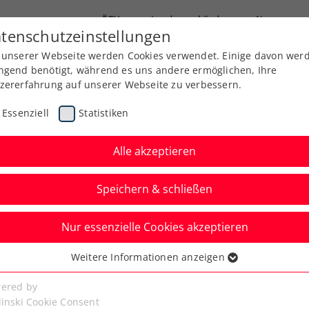
ÖTV
Landesverbände
News
tenschutzeinstellungen
 unserer Webseite werden Cookies verwendet. Einige davon wer
Ausbildung
Services
Über uns
ngend benötigt, während es uns andere ermöglichen, Ihre
zererfahrung auf unserer Webseite zu verbessern.
Essenziell
Statistiken
Alle akzeptieren
Speichern & schließen
Nur essenzielle Cookies akzeptieren
edler gewinnt in
Weitere Informationen anzeigen
ssenziell
ntitel auf der ATP-Tour
senzielle Cookies werden für grundlegende Funktionen der
ered by
bseite benötigt. Dadurch ist gewährleistet, dass die Webseite
linski Cookie Consent