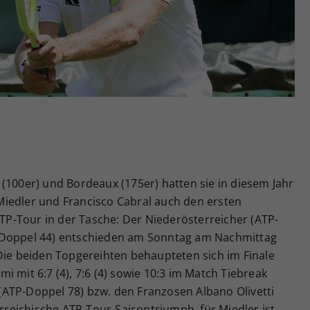
Zweck
generierte ID, für die historische Speicherung
Ihrer vorgenommen Einstellungen, falls der
Webseiten-Betreiber dies eingestellt hat.
(100er) und Bordeaux (175er) hatten sie in diesem Jahr
iedler und Francisco Cabral auch den ersten
P-Tour in der Tasche: Der Niederösterreicher (ATP-
-Doppel 44) entschieden am Sonntag am Nachmittag
Die beiden Topgereihten behaupteten sich im Finale
 mit 6:7 (4), 7:6 (4) sowie 10:3 im Match Tiebreak
ATP-Doppel 78) bzw. den Franzosen Albano Olivetti
erreichische ATP-Tour-Saisontriumph, für Miedler ist