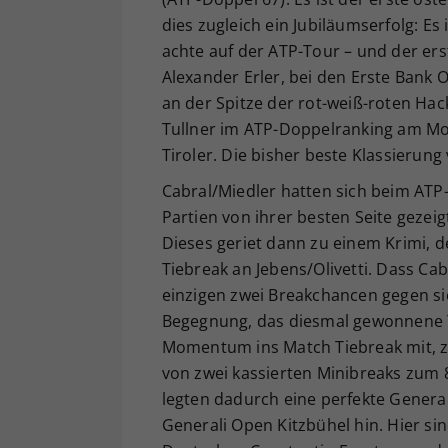
dies zugleich ein Jubiläumserfolg: Es 
achte auf der ATP-Tour – und der er
Alexander Erler, bei den Erste Bank 
an der Spitze der rot-weiß-roten Ha
Tullner im ATP-Doppelranking am Mont
Tiroler. Die bisher beste Klassierung
Cabral/Miedler hatten sich beim ATP-
Partien von ihrer besten Seite gezeig
Dieses geriet dann zu einem Krimi, d
Tiebreak an Jebens/Olivetti. Dass Ca
einzigen zwei Breakchancen gegen s
Begegnung, das diesmal gewonnene T
Momentum ins Match Tiebreak mit, zo
von zwei kassierten Minibreaks zum 
legten dadurch eine perfekte Gener
Generali Open Kitzbühel hin. Hier si