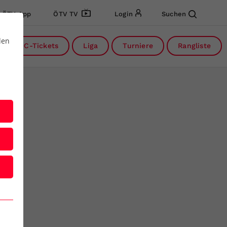
ÖTV App
ÖTV TV
Login
Suchen
den
DC-Tickets
Liga
Turniere
Rangliste