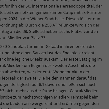
ist für ihn der 50. internationale Herrendoppeltitel, der
ste seit dem letzten gemeinsamen Coup mit Ex-Partner
Open 2024 in der Wiener Stadthalle. Diesen löst er nun
ckordnung ab: Durch die 250 ATP-Punkte wird sich der
ag an die 38. Stelle schieben, sechs Plätze vor den
 von Miedler war Platz 33.
250-Sandplatzturnier in Gstaad in ihren ersten drei
t und ohne einen Satzverlust das Endspiel erreicht.
er ohne jegliche Breaks auskam. Der erste Satz ging im
bral/Miedler zum Beginn des zweiten Abschnitts die
ich abwehrten, war der erste Wendepunkt in der
iebreak der zweite. Die beiden nahmen darauf das
gen dort gleich auf 8:1 davon und ließen sich auch
8:3 nicht mehr aus der Ruhe bringen. Cabral/Miedler
alprobe zum nächstwöchigen Miedler-Heimspiel beim
nd die beiden an zwei gereiht und eröffnen gegen den