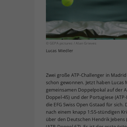
© GEPA pictures / Alan Grieves
Lucas Miedler
Zwei große ATP-Challenger in Madrid 
schon gewonnen. Jetzt haben Lucas M
gemeinsamen Doppelpokal auf der AT
Doppel-45) und der Portugiese (ATP
die EFG Swiss Open Gstaad für sich. 
nach einem knapp 1:55-stündigen Krimi
über den Deutschen Hendrik Jebens (
(ATP-Doppel 67). Es ist der erste öst