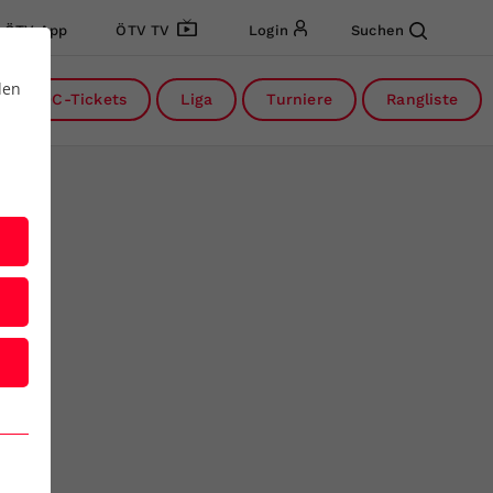
ÖTV App
ÖTV TV
Login
Suchen
den
DC-Tickets
Liga
Turniere
Rangliste