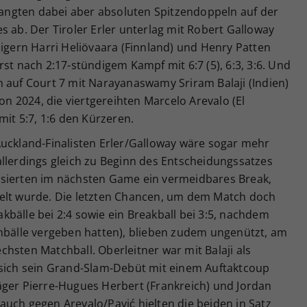
rlangten dabei aber absoluten Spitzendoppeln auf der
s ab. Der Tiroler Erler unterlag mit Robert Galloway
digern Harri Heliövaara (Finnland) und Henry Patten
st nach 2:17-stündigem Kampf mit 6:7 (5), 6:3, 3:6. Und
 auf Court 7 mit Narayanaswamy Sriram Balaji (Indien)
 2024, die viertgereihten Marcelo Arevalo (El
mit 5:7, 1:6 den Kürzeren.
Auckland-Finalisten Erler/Galloway wäre sogar mehr
allerdings gleich zu Beginn des Entscheidungssatzes
ssierten im nächsten Game ein vermeidbares Break,
gelt wurde. Die letzten Chancen, um dem Match doch
bälle bei 2:4 sowie ein Breakball bei 3:5, nachdem
chbälle vergeben hatten), blieben zudem ungenützt, am
hsten Matchball. Oberleitner war mit Balaji als
 sich sein Grand-Slam-Debüt mit einem Auftaktcoup
äger Pierre-Hugues Herbert (Frankreich) und Jordan
uch gegen Arevalo/Pavić hielten die beiden in Satz