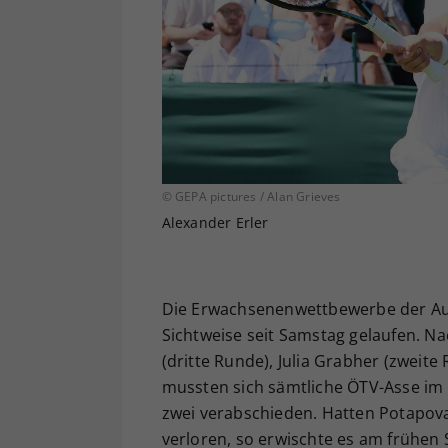
© GEPA pictures / Alan Grieves
Alexander Erler
Die Erwachsenenwettbewerbe der Aus
Sichtweise seit Samstag gelaufen. N
(dritte Runde), Julia Grabher (zweite
mussten sich sämtliche ÖTV-Asse i
zwei verabschieden. Hatten Potapova
verloren, so erwischte es am früh