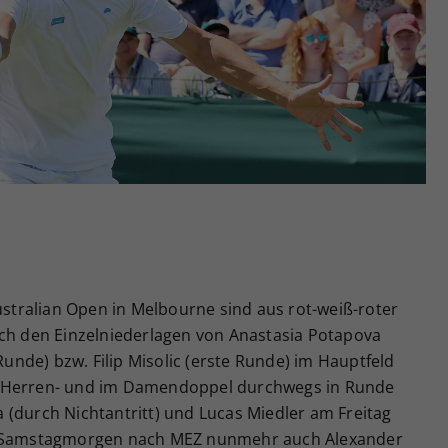
Zweck
generierte ID, für die historische Speicherung
Ihrer vorgenommen Einstellungen, falls der
Webseiten-Betreiber dies eingestellt hat.
tralian Open in Melbourne sind aus rot-weiß-roter
ach den Einzelniederlagen von Anastasia Potapova
 Runde) bzw. Filip Misolic (erste Runde) im Hauptfeld
m Herren- und im Damendoppel durchwegs in Runde
 (durch Nichtantritt) und Lucas Miedler am Freitag
en Samstagmorgen nach MEZ nunmehr auch Alexander