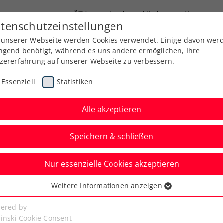
ÖTV
Landesverbände
News
tenschutzeinstellungen
 unserer Webseite werden Cookies verwendet. Einige davon wer
Ausbildung
Services
Über uns
ngend benötigt, während es uns andere ermöglichen, Ihre
zererfahrung auf unserer Webseite zu verbessern.
Essenziell
Statistiken
Alle akzeptieren
Speichern & schließen
Nur essenzielle Cookies akzeptieren
n: Erler und
Weitere Informationen anzeigen
ssenziell
n Spitzendoppeln
senzielle Cookies werden für grundlegende Funktionen der
ered by
bseite benötigt. Dadurch ist gewährleistet, dass die Webseite
linski Cookie Consent