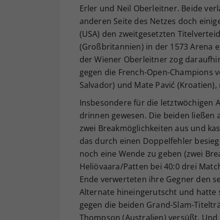
Erler und Neil Oberleitner. Beide ve
anderen Seite des Netzes doch einige
(USA) den zweitgesetzten Titelvertei
(Großbritannien) in der 1573 Arena er
der Wiener Oberleitner zog daraufhin
gegen die French-Open-Champions von
Salvador) und Mate Pavić (Kroatien), 
Insbesondere für die letztwöchigen 
drinnen gewesen. Die beiden ließen 
zwei Breakmöglichkeiten aus und ka
das durch einen Doppelfehler besie
noch eine Wende zu geben (zwei Break
Heliövaara/Patten bei 40:0 drei Mat
Ende verwerteten ihre Gegner den sec
Alternate hineingerutscht und hatte
gegen die beiden Grand-Slam-Titeltr
Thompson (Australien) versüßt. Und a