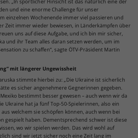
en. „In sportlicher Hinsicht ist das natürlich eine der
en und eine enorme Challenge für unser
em einzelnen Wochenende immer viel passieren und
er Zeit immer wieder bewiesen, in Länderkämpfen über
euen uns auf diese Aufgabe, und ich bin mir sicher,
ka und ihr Team alles daran setzen werden, um im
ensation zu schaffen“, sagte ÖTV-Präsident Martin
ng“ mit längerer Ungewissheit
ska stimmte hierbei zu: „Die Ukraine ist sicherlich
 hätte es sicher angenehmere Gegnerinnen gegeben.
l Mexiko bestimmt besser gewesen – auch wenn wir da
ie Ukraine hat ja fünf Top-50-Spielerinnen, also ein
, aus welchem sie schöpfen können, auch wenn bei
von gespielt haben. Dementsprechend schwer ist diese
issen, wo wir spielen werden. Das wird wohl auf
ch sind wir jetzt sicher noch eine Zeit lang im