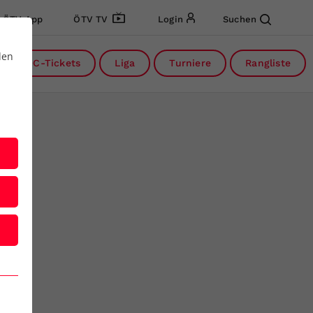
ÖTV App
ÖTV TV
Login
Suchen
den
DC-Tickets
Liga
Turniere
Rangliste