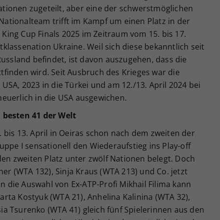
tionen zugeteilt, aber eine der schwerstmöglichen
tionalteam trifft im Kampf um einen Platz in der
n King Cup Finals 2025 im Zeitraum vom 15. bis 17.
lassenation Ukraine. Weil sich diese bekanntlich seit
Russland befindet, ist davon auszugehen, dass die
finden wird. Seit Ausbruch des Krieges war die
USA, 2023 in die Türkei und am 12./13. April 2024 bei
euerlich in die USA ausgewichen.
 besten 41 der Welt
bis 13. April in Oeiras schon nach dem zweiten der
uppe I sensationell den Wiederaufstieg ins Play-off
nden zweiten Platz unter zwölf Nationen belegt. Doch
her (WTA 132), Sinja Kraus (WTA 213) und Co. jetzt
nn die Auswahl von Ex-ATP-Profi Mikhail Filima kann
 Marta Kostyuk (WTA 21), Anhelina Kalinina (WTA 32),
a Tsurenko (WTA 41) gleich fünf Spielerinnen aus den