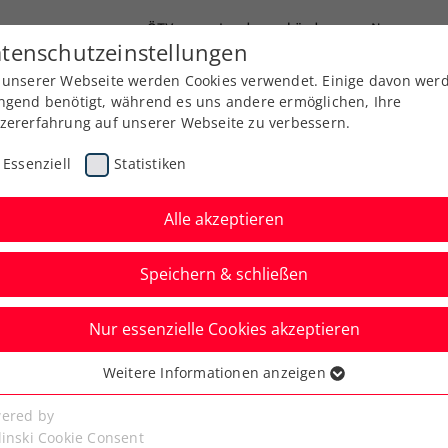
ÖTV
Landesverbände
News
tenschutzeinstellungen
 unserer Webseite werden Cookies verwendet. Einige davon wer
Ausbildung
Services
Über uns
ngend benötigt, während es uns andere ermöglichen, Ihre
zererfahrung auf unserer Webseite zu verbessern.
Essenziell
Statistiken
Alle akzeptieren
Speichern & schließen
Nur essenzielle Cookies akzeptieren
 die Ukraine:
Weitere Informationen anzeigen
ssenziell
 im Billie Jean King
senzielle Cookies werden für grundlegende Funktionen der
ered by
bseite benötigt. Dadurch ist gewährleistet, dass die Webseite
linski Cookie Consent