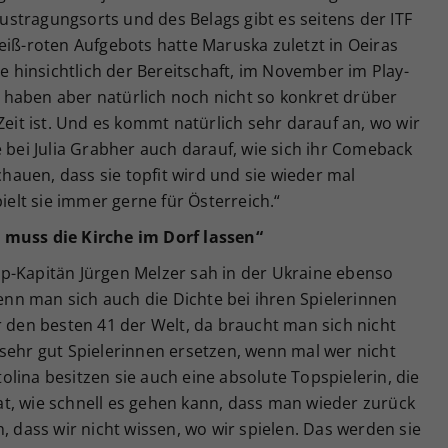
stragungsorts und des Belags gibt es seitens der ITF
t-weiß-roten Aufgebots hatte Maruska zuletzt in Oeiras
le hinsichtlich der Bereitschaft, im November im Play-
haben aber natürlich noch nicht so konkret drüber
Zeit ist. Und es kommt natürlich sehr darauf an, wo wir
e bei Julia Grabher auch darauf, wie sich ihr Comeback
schauen, dass sie topfit wird und sie wieder mal
pielt sie immer gerne für Österreich.“
 muss die Kirche im Dorf lassen“
p-Kapitän Jürgen Melzer sah in der Ukraine ebenso
wenn man sich auch die Dichte bei ihren Spielerinnen
r den besten 41 der Welt, da braucht man sich nicht
sehr gut Spielerinnen ersetzen, wenn mal wer nicht
itolina besitzen sie auch eine absolute Topspielerin, die
t, wie schnell es gehen kann, dass man wieder zurück
ass wir nicht wissen, wo wir spielen. Das werden sie