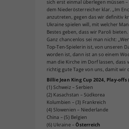
sich erst einmal überlegen müssen – 
dem Niederösterreicher klar. „Im En
anzutreten, gegen das wir definitiv 
Ukraine spielen will, mit welcher Ma
Bestes geben, dass wir Paroli bieten.
Ganz chancenlos sei man nicht: „Wen
Top-Ten-Spielerin ist, von unseren 
worden ist, dann ist an so einem Wo
man die Kirche im Dorf lassen, dass 
richtig gute Tage von uns, damit wir
Billie Jean King Cup 2024, Play-offs 
(1) Schweiz – Serbien
(2) Kasachstan – Südkorea
Kolumbien – (3) Frankreich
(4) Slowenien – Niederlande
China – (5) Belgien
(6) Ukraine –
Österreich