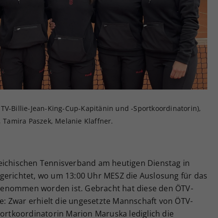
Zweck
generierte ID, für die historische Speicherung
Ihrer vorgenommen Einstellungen, falls der
Webseiten-Betreiber dies eingestellt hat.
TV-Billie-Jean-King-Cup-Kapitänin und -Sportkoordinatorin),
, Tamira Paszek, Melanie Klaffner.
eichischen Tennisverband am heutigen Dienstag in
gerichtet, wo um 13:00 Uhr MESZ die Auslosung für das
orgenommen worden ist. Gebracht hat diese den ÖTV-
: Zwar erhielt die ungesetzte Mannschaft von ÖTV-
portkoordinatorin Marion Maruska lediglich die