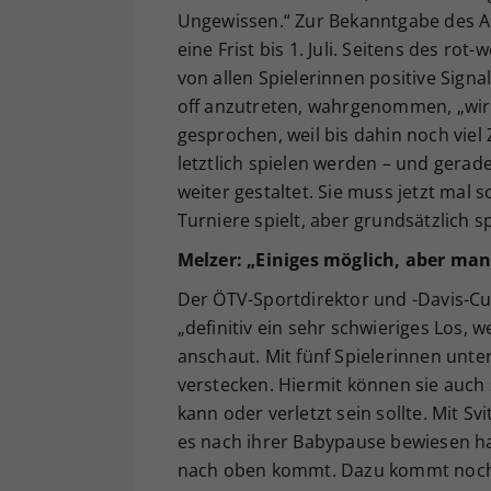
Ungewissen.“ Zur Bekanntgabe des Au
eine Frist bis 1. Juli. Seitens des ro
von allen Spielerinnen positive Signa
off anzutreten, wahrgenommen, „wir 
gesprochen, weil bis dahin noch viel 
letztlich spielen werden – und gerad
weiter gestaltet. Sie muss jetzt mal 
Turniere spielt, aber grundsätzlich s
Melzer: „Einiges möglich, aber man
Der ÖTV-Sportdirektor und -Davis-Cu
„definitiv ein sehr schwieriges Los, 
anschaut. Mit fünf Spielerinnen unte
verstecken. Hiermit können sie auch 
kann oder verletzt sein sollte. Mit Sv
es nach ihrer Babypause bewiesen ha
nach oben kommt. Dazu kommt noch, d