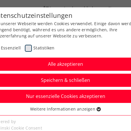
ÖTV
Landesverbände
News
tenschutzeinstellungen
 unserer Webseite werden Cookies verwendet. Einige davon wer
Ausbildung
Services
Über uns
ngend benötigt, während es uns andere ermöglichen, Ihre
zererfahrung auf unserer Webseite zu verbessern.
Essenziell
Statistiken
Alle akzeptieren
Speichern & schließen
Nur essenzielle Cookies akzeptieren
nhilfe: ÖTV-Damen
Weitere Informationen anzeigen
ssenziell
ie Jean King Cup ab
senzielle Cookies werden für grundlegende Funktionen der
ered by
bseite benötigt. Dadurch ist gewährleistet, dass die Webseite
linski Cookie Consent