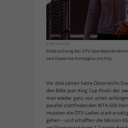
© Miloš Runjić
Enttäuschung bei ÖTV-Sportkoordinatorin 
und Ekaterina Perelygina (rechts).
Vor drei Jahren hatte Österreichs D
den Billie Jean King Cup Finals der 
man wieder ganz von unten anfangen:
parallel stattfindenden WTA-500-Heim
mussten die ÖTV-Ladies stark ersatzg
gehen – und schafften die Mission Kl
am Donnerstag beim 1:2 gegen Bosn