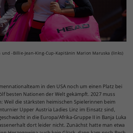
Zweck
generierte ID, für die historische Speicherung
Ihrer vorgenommen Einstellungen, falls der
Webseiten-Betreiber dies eingestellt hat.
und -Billie-Jean-King-Cup-Kapitänin Marion Maruska (links)
amennationalteam in den USA noch um einen Platz bei
zwölf besten Nationen der Welt gekämpft. 2027 muss
 Weil die stärksten heimischen Spielerinnen beim
turnier Upper Austria Ladies Linz im Einsatz sind,
eschwächt in die Europa/Afrika-Gruppe II in Banja Luka
assenerhalt dort leider nicht. Zunächst hatte man etwa
ien-Herzegowina auch kein Glück, dann kam noch Pech