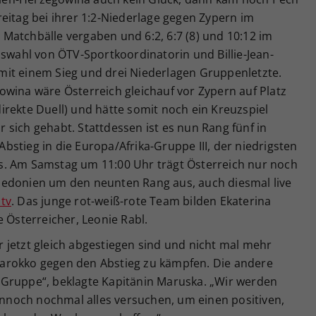
eitag bei ihrer 1:2-Niederlage gegen Zypern im
Matchbälle vergaben und 6:2, 6:7 (8) und 10:12 im
uswahl von ÖTV-Sportkoordinatorin und Billie-Jean-
it einem Sieg und drei Niederlagen Gruppenletzte.
owina wäre Österreich gleichauf vor Zypern auf Platz
rekte Duell) und hätte somit noch ein Kreuzspiel
sich gehabt. Stattdessen ist es nun Rang fünf in
stieg in die Europa/Afrika-Gruppe III, der niedrigsten
s. Am Samstag um 11:00 Uhr trägt Österreich nur noch
zedonien um den neunten Rang aus, auch diesmal live
tv
. Das junge rot-weiß-rote Team bilden Ekaterina
e Österreicher, Leonie Rabl.
wir jetzt gleich abgestiegen sind und nicht mal mehr
arokko gegen den Abstieg zu kämpfen. Die andere
 Gruppe“, beklagte Kapitänin Maruska. „Wir werden
noch nochmal alles versuchen, um einen positiven,