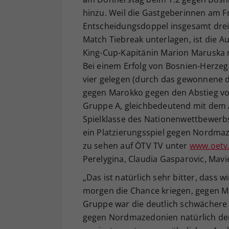
hinzu. Weil die Gastgeberinnen am Fr
Entscheidungsdoppel insgesamt drei 
Match Tiebreak unterlagen, ist die A
King-Cup-Kapitänin Marion Maruska m
Bei einem Erfolg von Bosnien-Herzeg
vier gelegen (durch das gewonnene di
gegen Marokko gegen den Abstieg vor 
Gruppe A, gleichbedeutend mit dem Ab
Spielklasse des Nationenwettbewerb
ein Platzierungsspiel gegen Nordma
zu sehen auf ÖTV TV unter
www.oetv.
Perelygina, Claudia Gasparovic, Mavi
„Das ist natürlich sehr bitter, dass 
morgen die Chance kriegen, gegen M
Gruppe war die deutlich schwächere
gegen Nordmazedonien natürlich den