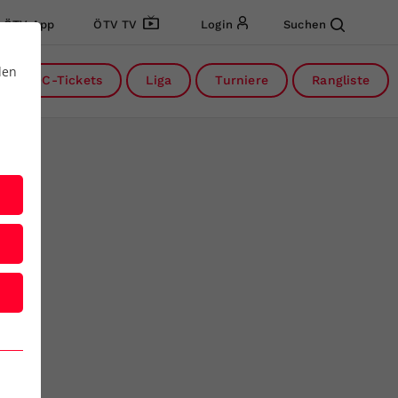
ÖTV App
ÖTV TV
Login
Suchen
den
DC-Tickets
Liga
Turniere
Rangliste