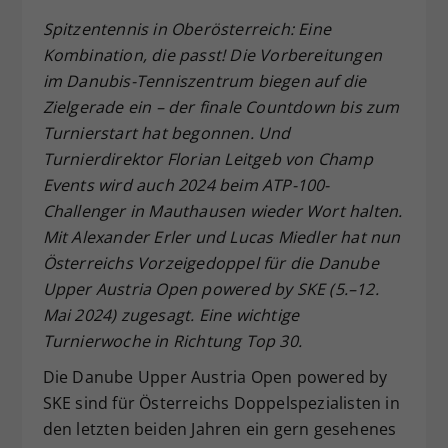
Dieser Wert speichert Ihre Consent-
Spitzentennis in Oberösterreich: Eine
Einstellungen. Unter anderem eine
Kombination, die passt! Die Vorbereitungen
zufällig generierte ID, für die
im Danubis-Tenniszentrum biegen auf die
Zweck
historische Speicherung Ihrer
Zielgerade ein – der finale Countdown bis zum
vorgenommen Einstellungen, falls der
Turnierstart hat begonnen. Und
Webseiten-Betreiber dies eingestellt
hat.
Turnierdirektor Florian Leitgeb von Champ
Events wird auch 2024 beim ATP-100-
Challenger in Mauthausen wieder Wort halten.
Mit Alexander Erler und Lucas Miedler hat nun
Österreichs Vorzeigedoppel für die Danube
Upper Austria Open powered by SKE (5.–12.
Mai 2024) zugesagt. Eine wichtige
Turnierwoche in Richtung Top 30.
Die Danube Upper Austria Open powered by
SKE sind für Österreichs Doppelspezialisten in
den letzten beiden Jahren ein gern gesehenes