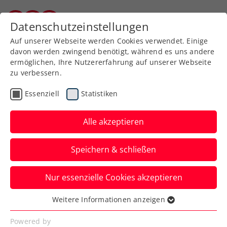
Zurück zur Newsübersicht
Datenschutzeinstellungen
Kärntner Tennisverband
Auf unserer Webseite werden Cookies verwendet. Einige
davon werden zwingend benötigt, während es uns andere
ermöglichen, Ihre Nutzererfahrung auf unserer Webseite
zu verbessern.
Turniere
ATP
Essenziell
Statistiken
Danube Upper Austria
Open powered by SKE
Alle akzeptieren
mit Doppelassen
Speichern & schließen
Erler/Miedler
Nur essenzielle Cookies akzeptieren
Auch Österreichs Spitzendoppel kommt
zum ATP-100-Challenger nach
Weitere Informationen anzeigen
Essenziell
Mauthausen.
Essenzielle Cookies werden für grundlegende
Powered by