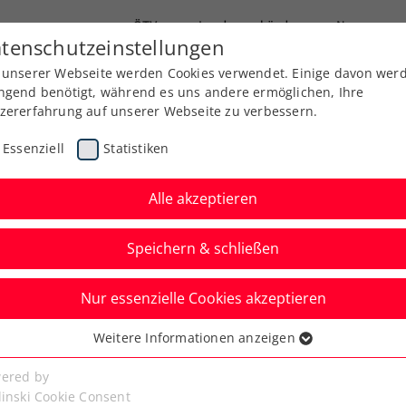
ÖTV
Landesverbände
News
tenschutzeinstellungen
 unserer Webseite werden Cookies verwendet. Einige davon wer
Ausbildung
Services
Über uns
ngend benötigt, während es uns andere ermöglichen, Ihre
zererfahrung auf unserer Webseite zu verbessern.
Essenziell
Statistiken
Alle akzeptieren
Speichern & schließen
Nur essenzielle Cookies akzeptieren
Austria Open powered
Weitere Informationen anzeigen
ssenziell
und Neumayer brechen
senzielle Cookies werden für grundlegende Funktionen der
ered by
bseite benötigt. Dadurch ist gewährleistet, dass die Webseite
linski Cookie Consent