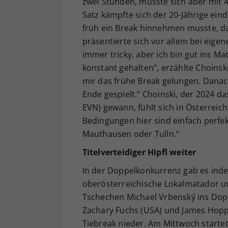
zwei Stunden, musste sich aber mit 4
Satz kämpfte sich der 20-Jährige ei
früh ein Break hinnehmen musste, da
präsentierte sich vor allem bei eige
immer tricky, aber ich bin gut ins 
konstant gehalten“, erzählte Choinski
mir das frühe Break gelungen. Danach
Ende gespielt.“ Choinski, der 2024 d
EVN) gewann, fühlt sich in Österreich 
Bedingungen hier sind einfach perfekt
Mauthausen oder Tulln.“
Titelverteidiger Hipfl weiter
In der Doppelkonkurrenz gab es indes
oberösterreichische Lokalmatador und
Tschechen Michael Vrbenský ins Doppe
Zachary Fuchs (USA) und James Hoppe
Tiebreak nieder. Am Mittwoch starte