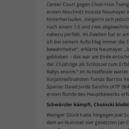
Center Court gegen Chun-Hsin Tseng 
ersten Abschnitt musste Neumayer 
hinterherlaufen, steigerte sich jedoc
nach einem 1:5 und zwei abgewehrten
nahezu perfekt. Im Zweiten hat er am
ich bei seinem Aufschlag immer die 
bewahrheitet“, erklärte Neumayer. „I
geblieben – das war am Ende entsche
der 23-Jährige als Schlüssel zum Erfolg
Rallys enorm.“ Im Achtelfinale warte
Vorjahresfinalisten Tomás Barrios V
Spanier David Jordà Sanchis (ATP 384)
ersten Runde des Hauptbewerbs erfol
Schwärzler kämpft, Choinski bleibt
Weniger Glück hatte hingegen Joel Sch
dem an Nummer vier gesetzten Jan Ch