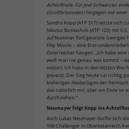
Achtelfinale. Für Joel Schwärzler end
(Großbritannien) hingegen mit einer
Sandro Kopp (ATP 317) setzte sich z
Nikoloz Basilashvili (ATP 120) mit 6:
auf Nummer fünf gesetzte Georgier h
Filip Misolic – eine Erstrundennieder
Österreicher hängen. „Ich habe eine 
weiß man nie genau, was kommt – da i
nützen. Ich habe in den letzten Woch
gepasst. Der Sieg heute tut richtig g
bisherigen Niederlagen der heimische
das natürlich mit, aber am Ende ist e
durchziehen.“
Neumayer folgt Kopp ins Achtelfin
Auch Lukas Neumayer durfte sich übe
100-Challenger in Oberösterreich fr