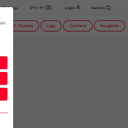
ÖTV App
ÖTV TV
Login
Suchen
den
DC-Tickets
Liga
Turniere
Rangliste