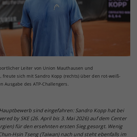
Zweck
generierte ID, für die historische Speicherung
Ihrer vorgenommen Einstellungen, falls der
Webseiten-Betreiber dies eingestellt hat.
 Sportlicher Leiter von Union Mauthausen und
, freute sich mit Sandro Kopp (rechts) über den rot-weiß-
gen Ausgabe des ATP-Challengers.
m Hauptbewerb sind eingefahren: Sandro Kopp hat bei
ed by SKE (26. April bis 3. Mai 2026) auf dem Center
orgien) für den ersehnten ersten Sieg gesorgt. Wenig
hun-Hsin Tseng (Taiwan) nach und steht ebenfalls im