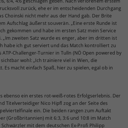
:6, 6:4, 4:6 geschlagen geben. Nach verlorenem erstem
ndrucksvoll zurück, ehe er im entscheidenden Durchgang
s Choinski nicht mehr aus der Hand gab. Der Brite
nem Aufschlag äußerst souverän. „Eine erste Runde ist
Match gekommen und habe im ersten Satz mein Service
. „Im zweiten Satz wurde es enger, aber im dritten ist
 habe ich gut serviert und das Match kontrolliert zu
as ATP-Challenger-Turnier in Tulln (NÖ Open powered by
sichtbar wohl: „Ich trainiere viel in Wien, die
. Es macht einfach Spaß, hier zu spielen, egal ob in
 ebenso ein erstes rot-weiß-rotes Erfolgserlebnis. Der
 Titelverteidiger Nico Hipfl zog an der Seite des
lviertelfinale ein. Die beiden rangen zum Auftakt
r (Großbritannien) mit 6:3, 3:6 und 10:8 im Match
t Schwärzler mit dem deutschen Ex-Profi Philipp