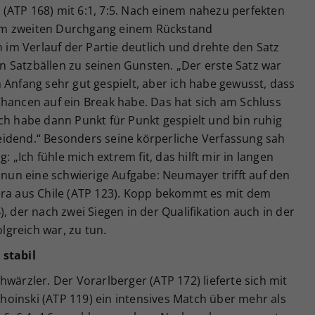
(ATP 168) mit 6:1, 7:5. Nach einem nahezu perfekten
im zweiten Durchgang einem Rückstand
h im Verlauf der Partie deutlich und drehte den Satz
 Satzbällen zu seinen Gunsten. „Der erste Satz war
 Anfang sehr gut gespielt, aber ich habe gewusst, dass
Chancen auf ein Break habe. Das hat sich am Schluss
ch habe dann Punkt für Punkt gespielt und bin ruhig
idend.“ Besonders seine körperliche Verfassung sah
: „Ich fühle mich extrem fit, das hilft mir in langen
t nun eine schwierige Aufgabe: Neumayer trifft auf den
era aus Chile (ATP 123). Kopp bekommt es mit dem
, der nach zwei Siegen in der Qualifikation auch in der
greich war, zu tun.
 stabil
wärzler. Der Vorarlberger (ATP 172) lieferte sich mit
oinski (ATP 119) ein intensives Match über mehr als