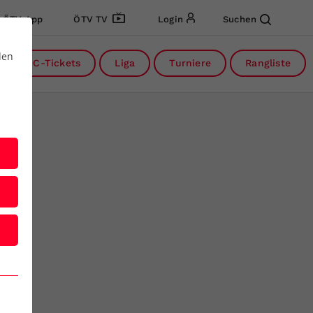
ÖTV App
ÖTV TV
Login
Suchen
den
DC-Tickets
Liga
Turniere
Rangliste