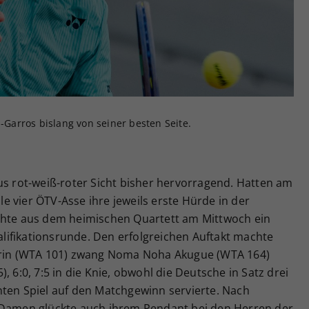
Zweck
generierte ID, für die historische Speicherung
Ihrer vorgenommen Einstellungen, falls der
Webseiten-Betreiber dies eingestellt hat.
d-Garros bislang von seiner besten Seite.
us rot-weiß-roter Sicht bisher hervorragend. Hatten am
 vier ÖTV-Asse ihre jeweils erste Hürde in der
chte aus dem heimischen Quartett am Mittwoch ein
ualifikationsrunde. Den erfolgreichen Auftakt machte
nerin (WTA 101) zwang Noma Noha Akugue (WTA 164)
, 6:0, 7:5 in die Knie, obwohl die Deutsche in Satz drei
nten Spiel auf den Matchgewinn servierte. Nach
 Damen glückte auch ihrem Pendant bei den Herren der