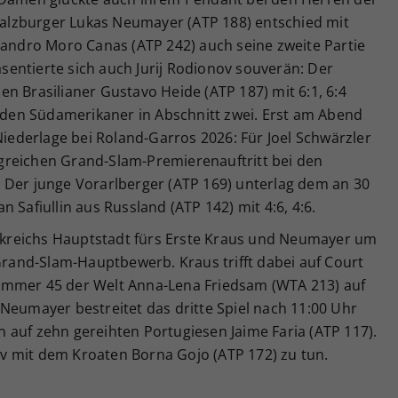
 Salzburger Lukas Neumayer (ATP 188) entschied mit
jandro Moro Canas (ATP 242) auch seine zweite Partie
räsentierte sich auch Jurij Rodionov souverän: Der
n Brasilianer Gustavo Heide (ATP 187) mit 6:1, 6:4
r den Südamerikaner in Abschnitt zwei. Erst am Abend
Niederlage bei Roland-Garros 2026: Für Joel Schwärzler
greichen Grand-Slam-Premierenauftritt bei den
 Der junge Vorarlberger (ATP 169) unterlag dem an 30
 Safiullin aus Russland (ATP 142) mit 4:6, 4:6.
kreichs Hauptstadt fürs Erste Kraus und Neumayer um
 Grand-Slam-Hauptbewerb. Kraus trifft dabei auf Court
ummer 45 der Welt Anna-Lena Friedsam (WTA 213) auf
Neumayer bestreitet das dritte Spiel nach 11:00 Uhr
 auf zehn gereihten Portugiesen Jaime Faria (ATP 117).
v mit dem Kroaten Borna Gojo (ATP 172) zu tun.