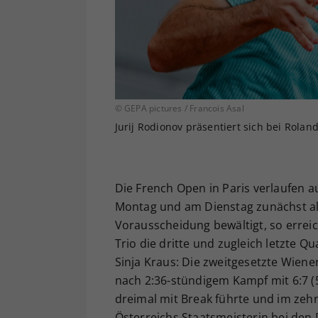
© GEPA pictures / Francois Asal
Jurij Rodionov präsentiert sich bei Rolan
Die French Open in Paris verlaufen a
Montag und am Dienstag zunächst alle
Vorausscheidung bewältigt, so errei
Trio die dritte und zugleich letzte Q
Sinja Kraus: Die zweitgesetzte Wie
nach 2:36-stündigem Kampf mit 6:7 (5)
dreimal mit Break führte und im zeh
Österreichs Staatsmeisterin bei den