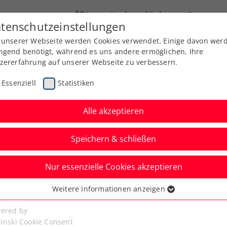
ÖTV
Landesverbände
News
tenschutzeinstellungen
 unserer Webseite werden Cookies verwendet. Einige davon wer
Ausbildung
Services
Über uns
ngend benötigt, während es uns andere ermöglichen, Ihre
zererfahrung auf unserer Webseite zu verbessern.
Essenziell
Statistiken
Alle akzeptieren
Speichern & schließen
Nur essenzielle Cookies akzeptieren
Kraus, Neumayer und
Weitere Informationen anzeigen
ssenziell
pfen um Hauptbewerb
senzielle Cookies werden für grundlegende Funktionen der
ered by
bseite benötigt. Dadurch ist gewährleistet, dass die Webseite
linski Cookie Consent