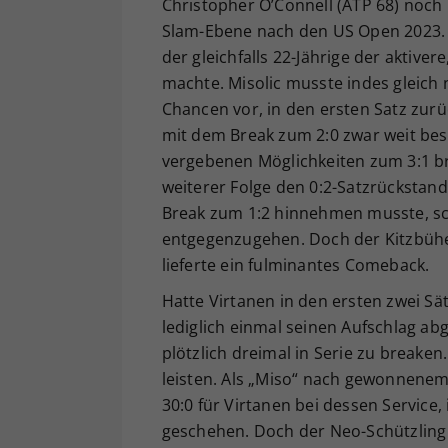
Christopher O’Connell (ATP 68) noch 
Slam-Ebene nach den US Open 2023. Ü
der gleichfalls 22-Jährige der aktiver
machte. Misolic musste indes gleich
Chancen vor, in den ersten Satz zur
mit dem Break zum 2:0 zwar weit be
vergebenen Möglichkeiten zum 3:1 bro
weiterer Folge den 0:2-Satzrückstand 
Break zum 1:2 hinnehmen musste, sc
entgegenzugehen. Doch der Kitzbühel
lieferte ein fulminantes Comeback.
Hatte Virtanen in den ersten zwei Sät
lediglich einmal seinen Aufschlag ab
plötzlich dreimal in Serie zu breaken
leisten. Als „Miso“ nach gewonnenem
30:0 für Virtanen bei dessen Service,
geschehen. Doch der Neo-Schützling 