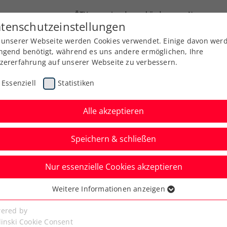
ÖTV
Landesverbände
News
tenschutzeinstellungen
 unserer Webseite werden Cookies verwendet. Einige davon wer
Ausbildung
Services
Über uns
ngend benötigt, während es uns andere ermöglichen, Ihre
zererfahrung auf unserer Webseite zu verbessern.
Essenziell
Statistiken
Alle akzeptieren
Speichern & schließen
Nur essenzielle Cookies akzeptieren
Steirermen san very
Weitere Informationen anzeigen
ssenziell
isolic nach 0:2 in
senzielle Cookies werden für grundlegende Funktionen der
ered by
bseite benötigt. Dadurch ist gewährleistet, dass die Webseite
linski Cookie Consent