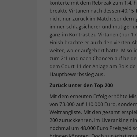
konterte mit dem Rebreak zum 1:4, h
breakte Virtanen nach dessen 40:15
nicht nur zurück im Match, sondern
immer schlagsicherer und mutiger un
ganz im Kontrast zu Virtanen (nur 
Finish brachte er auch den vierten A
weiter, wo er aufgehört hatte. Misoli
zum 2:1 und nach Chancen auf beiden
dem Court 11 der Anlage am Bois de 
Hauptbewerbssieg aus.
Zurück unter den Top 200
Mit dem erneuten Erfolg erhöhte Miso
von 73.000 auf 110.000 Euro, sondern
Weltrangliste. Mit den gesamt erspi
200 zurückkehren, im Liveranking nim
nochmal um 48.000 Euro Preisgeld sow
bringen könnten. Doch zunächst muss