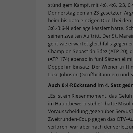
stündigem Kampf, mit 4:6, 4:6, 6:3, 6
Donnerstag den an 23 gesetzten Arge
beim bis dato einzigen Duell bei den
3:6,-3:6-Niederlage kassiert hatte. S
seinen zweiten Auftritt. Der St. Mare
geht wie erwartet gleichfalls gegen e
Champion Sebastián Báez (ATP 20), d
(ATP 174) ebenso in fünf Sätzen elim
Doppel im Einsatz: Der Wiener trif
Luke Johnson (Großbritannien) und 
Auch 0:4-Rückstand im 4. Satz ged
„Es ist ein Riesenmoment, das Gefühl
im Hauptbewerb stehe“, hatte Misolic
Vorausscheidung gegenüber ServusTV
Zweitrunden-Coup gegen das ÖTV-Aus
verloren, war aber nach der verletzu