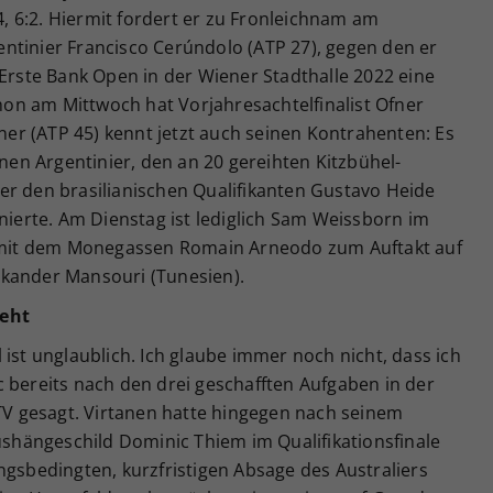
:4, 6:2. Hiermit fordert er zu Fronleichnam am
ntinier Francisco Cerúndolo (ATP 27), gegen den er
 Erste Bank Open in der Wiener Stadthalle 2022 eine
chon am Mittwoch hat Vorjahresachtelfinalist Ofner
iner (ATP 45) kennt jetzt auch seinen Kontrahenten: Es
inen Argentinier, den an 20 gereihten Kitzbühel-
er den brasilianischen Qualifikanten Gustavo Heide
inierte. Am Dienstag ist lediglich Sam Weissborn im
ft mit dem Monegassen Romain Arneodo zum Auftakt auf
Skander Mansouri (Tunesien).
reht
 ist unglaublich. Ich glaube immer noch nicht, dass ich
 bereits nach den drei geschafften Aufgaben in der
 gesagt. Virtanen hatte hingegen nach seinem
hängeschild Dominic Thiem im Qualifikationsfinale
ngsbedingten, kurzfristigen Absage des Australiers