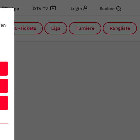
ÖTV App
ÖTV TV
Login
Suchen
den
DC-Tickets
Liga
Turniere
Rangliste