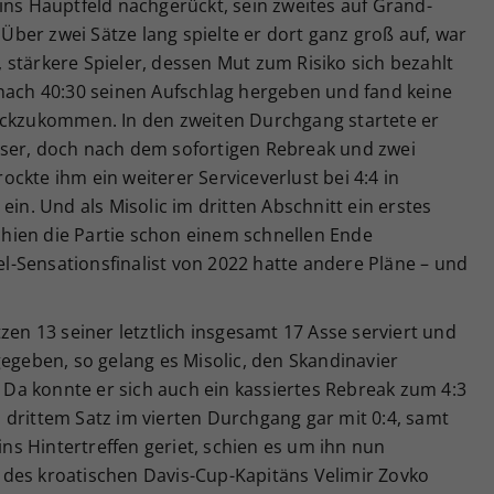
ins Hauptfeld nachgerückt, sein zweites auf Grand-
ber zwei Sätze lang spielte er dort ganz groß auf, war
e, stärkere Spieler, dessen Mut zum Risiko sich bezahlt
 nach 40:30 seinen Aufschlag hergeben und fand keine
ückzukommen. In den zweiten Durchgang startete er
sser, doch nach dem sofortigen Rebreak und zwei
ckte ihm ein weiterer Serviceverlust bei 4:4 in
ein. Und als Misolic im dritten Abschnitt ein erstes
hien die Partie schon einem schnellen Ende
-Sensationsfinalist von 2022 hatte andere Pläne – und
zen 13 seiner letztlich insgesamt 17 Asse serviert und
gegeben, so gelang es Misolic, den Skandinavier
. Da konnte er sich auch ein kassiertes Rebreak zum 4:3
 drittem Satz im vierten Durchgang gar mit 0:4, samt
 ins Hintertreffen geriet, schien es um ihn nun
des kroatischen Davis-Cup-Kapitäns Velimir Zovko