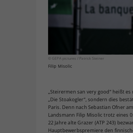
© GEPA pictures / Patrick Steiner
Filip Misolic
„Steirermen san very good“ heißt es
„Die Stoakogler“, sondern dies bestä
Paris. Denn nach Sebastian Ofner am
Landsmann Filip Misolic trotz eines 
22 Jahre alte Grazer (ATP 243) bez
Hauptbewerbspremiere den finnischen