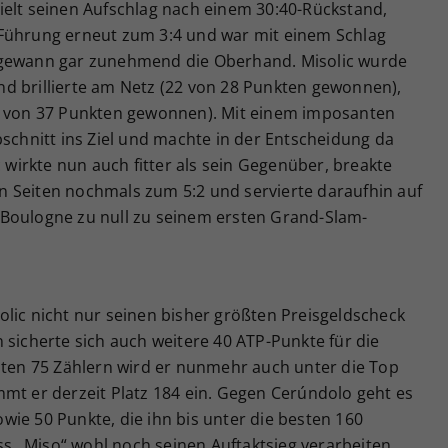
ielt seinen Aufschlag nach einem 30:40-Rückstand,
-Führung erneut zum 3:4 und war mit einem Schlag
 gewann gar zunehmend die Oberhand. Misolic wurde
d brillierte am Netz (22 von 28 Punkten gewonnen),
17 von 37 Punkten gewonnen). Mit einem imposanten
bschnitt ins Ziel und machte in der Entscheidung da
c wirkte nun auch fitter als sein Gegenüber, breakte
 Seiten nochmals zum 5:2 und servierte daraufhin auf
Boulogne zu null zu seinem ersten Grand-Slam-
lic nicht nur seinen bisher größten Preisgeldscheck
 sicherte sich auch weitere 40 ATP-Punkte für die
elten 75 Zählern wird er nunmehr auch unter die Top
mt er derzeit Platz 184 ein. Gegen Cerúndolo geht es
ie 50 Punkte, die ihn bis unter die besten 160
 „Miso“ wohl noch seinen Auftaktsieg verarbeiten.