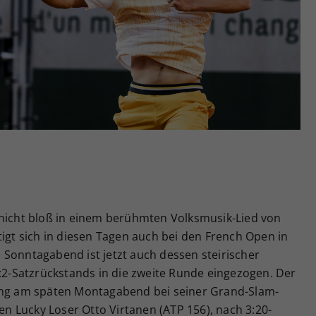
Zweck
generierte ID, für die historische Speicherung
Ihrer vorgenommen Einstellungen, falls der
Webseiten-Betreiber dies eingestellt hat.
 nicht bloß in einem berühmten Volksmusik-Lied von
tigt sich in diesen Tagen auch bei den French Open in
 Sonntagabend ist jetzt auch dessen steirischer
0:2-Satzrückstands in die zweite Runde eingezogen. Der
wang am späten Montagabend bei seiner Grand-Slam-
 Lucky Loser Otto Virtanen (ATP 156), nach 3:20-