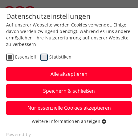
Zurück zur Newsübersicht
Datenschutzeinstellungen
Kärntner Tennisverband
Auf unserer Webseite werden Cookies verwendet. Einige
davon werden zwingend benötigt, während es uns andere
ermöglichen, Ihre Nutzererfahrung auf unserer Webseite
zu verbessern.
Turniere
Kids & Jugend
ITF
Essenziell
Statistiken
French Open: Schwärzler
stürmt in 65 Minuten ins
Alle akzeptieren
Achtelfinale
Speichern & schließen
Die große ÖTV-Zukunftshoffnung gibt sich
Nur essenzielle Cookies akzeptieren
beim zweiten Auftritt beim Jugend-Grand-
Slam in Paris keine Blöße.
Weitere Informationen anzeigen
Essenziell
Verfasst von: Manuel Wachta, 04.06.2024
Essenzielle Cookies werden für grundlegende
Powered by