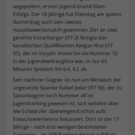
angepeilten, ersten Jugend-Grand-Slam-
Dieser Wert speichert Ihre Consent-
Erfolgs. Der 18-Jährige hat Dienstag am späten
Einstellungen. Unter anderem eine
zufällig generierte ID, für die
Nachmittag auch sein zweites
Zweck
historische Speicherung Ihrer
Hauptbewerbsmatch gewonnen. Der an zwei
vorgenommen Einstellungen, falls der
gereihte Vorarlberger (ITF 2) fertigte den
Webseiten-Betreiber dies eingestellt
kanadischen Qualifikanten Keegan Rice (ITF
hat.
97), der im Vorjahr immerhin die Nummer 32
in der Jugendweltrangliste war, in nur 65
Minuten Spielzeit mit 6:4, 6:2 ab.
Sein nächster Gegner ist nun am Mittwoch der
ungesetzte Spanier Rafael Jodar (ITF 36), der zu
Saisonbeginn noch Nummer elf im
Jugendranking gewesen ist, sich seitdem aber
wie Schwärzler überwiegend schon aufs
Erwachsenentennis fokussiert. Dort ist der 17-
Jährige – nach erst wenigen bestrittenen
Turnieren – im ATP-Ranking derzeit auf Platz