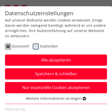
Zurück zur Newsübersicht
Datenschutzeinstellungen
Kärntner Tennisverband
Auf unserer Webseite werden Cookies verwendet. Einige
davon werden zwingend benötigt, während es uns andere
ermöglichen, Ihre Nutzererfahrung auf unserer Webseite
zu verbessern.
Allgemeine Klasse
Turniere
Essenziell
Statistiken
Verbands-Info
Kids & Jugend
Senioren
Alle akzeptieren
ATP
WTA
ITF
Speichern & schließen
Internationale
Nur essenzielle Cookies akzeptieren
Turnierlandschaft in
Weitere Informationen anzeigen
Österreich im Aufwind
Essenziell
Essenzielle Cookies werden für grundlegende
Powered by