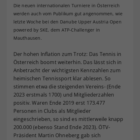
Die neuen internationalen Turniere in Österreich
Dieser Wert speichert Ihre Consent-
werden auch vom Publikum gut angenommen, wie
Einstellungen. Unter anderem eine
zufällig generierte ID, für die
letzte Woche bei den Danube Upper Austria Open
Zweck
historische Speicherung Ihrer
powered by SKE, dem ATP-Challenger in
vorgenommen Einstellungen, falls der
Mauthausen.
Webseiten-Betreiber dies eingestellt
hat.
Der hohen Inflation zum Trotz: Das Tennis in
Österreich boomt weiterhin. Das lässt sich in
Anbetracht der wichtigsten Kennzahlen zum
heimischen Tennissport klar ablesen. So
stimmen etwa die steigenden Vereins- (Ende
2023 erstmals 1700) und Mitgliederzahlen
positiv. Waren Ende 2019 erst 173.477
Personen in Clubs als Mitglieder
eingeschrieben, so sind es mittlerweile knapp
200.000 (ebenso Stand Ende 2023). ÖTV-
Präsident Martin Ohneberg gab sich