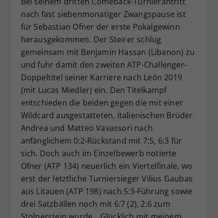
Bei seinem dritten Comeback-Turnierantritt
nach fast siebenmonatiger Zwangspause ist
für Sebastian Ofner der erste Pokalgewinn
herausgekommen. Der Steirer schlug
gemeinsam mit Benjamin Hassan (Libanon) zu
und fuhr damit den zweiten ATP-Challenger-
Doppeltitel seiner Karriere nach León 2019
(mit Lucas Miedler) ein. Den Titelkampf
entschieden die beiden gegen die mit einer
Wildcard ausgestatteten, italienischen Brüder
Andrea und Matteo Vavassori nach
anfänglichem 0:2-Rückstand mit 7:5, 6:3 für
sich. Doch auch im Einzelbewerb notierte
Ofner (ATP 134) neuerlich ein Viertelfinale, wo
erst der letztliche Turniersieger Vilius Gaubas
aus Litauen (ATP 198) nach 5:3-Führung sowie
drei Satzbällen noch mit 6:7 (2), 2:6 zum
Stolperstein wurde. „Glücklich mit meinem