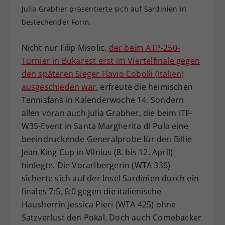
Julia Grabher präsentierte sich auf Sardinien in
Dieser Wert speichert Ihre Consent-
bestechender Form.
Einstellungen. Unter anderem eine
zufällig generierte ID, für die
Zweck
historische Speicherung Ihrer
Nicht nur Filip Misolic,
der beim ATP-250-
vorgenommen Einstellungen, falls der
Turnier in Bukarest erst im Viertelfinale gegen
Webseiten-Betreiber dies eingestellt
den späteren Sieger Flavio Cobolli (Italien)
hat.
ausgeschieden war
, erfreute die heimischen
Tennisfans in Kalenderwoche 14. Sondern
allen voran auch Julia Grabher, die beim ITF-
W35-Event in Santa Margherita di Pula eine
beeindruckende Generalprobe für den Billie
Jean King Cup in Vilnius (8. bis 12. April)
hinlegte. Die Vorarlbergerin (WTA 336)
sicherte sich auf der Insel Sardinien durch ein
finales 7:5, 6:0 gegen die italienische
Hausherrin Jessica Pieri (WTA 425) ohne
Satzverlust den Pokal. Doch auch Comebacker