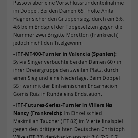
Passow aber eine Vorschlussrundenteilnahme
im Doppel. Bei den Damen 65+ holte Anita
Hagner sicher den Gruppensieg, durch ein 3:6,
4:6 beim Endspiel der Topgesetzten gegen die
Nummer zwei Brigitte Moretton (Frankreich)
jedoch nicht den Titelgewinn.
- ITF-MT400-Turnier in Valencia (Spanien):
Sylvia Singer verbuchte bei den Damen 60+ in
ihrer Dreiergruppe den zweiten Platz, durch
einen Sieg und eine Niederlage. Beim Doppel
55+ war mit der Einheimischen Encarnacion
Gomis Ruiz in Runde eins Endstation.
- ITF-Futures-Series-Turnier in Villers lès
Nancy (Frankreich):
Im Einzel schied
Maximilian Taucher (ITF 82) im Viertelfinalspiel
gegen den drittgereihten Deutschen Christoph
Wilke (ITF 73) denkbar knapp mit 3:6, 7:5, 6:7