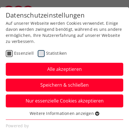
Zurück zur Newsübersicht
Datenschutzeinstellungen
Kärntner Tennisverband
Auf unserer Webseite werden Cookies verwendet. Einige
davon werden zwingend benötigt, während es uns andere
ermöglichen, Ihre Nutzererfahrung auf unserer Webseite
zu verbessern.
Rollstuhltennis
Inklusion
ATP
Essenziell
Statistiken
WTA
ITF
Turniere
Kids & Jugend
Alle akzeptieren
Senioren
Speichern & schließen
ITF Santa Margherita di
Nur essenzielle Cookies akzeptieren
Pula: Beeindruckende
Weitere Informationen anzeigen
Grabher-Generalprobe
Essenziell
Essenzielle Cookies werden für grundlegende
Powered by