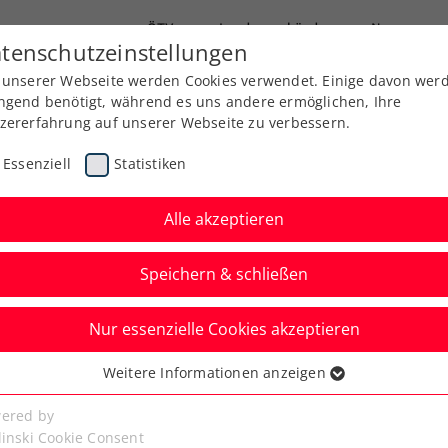
ÖTV
Landesverbände
News
tenschutzeinstellungen
 unserer Webseite werden Cookies verwendet. Einige davon wer
Ausbildung
Services
Über uns
ngend benötigt, während es uns andere ermöglichen, Ihre
zererfahrung auf unserer Webseite zu verbessern.
Essenziell
Statistiken
Alle akzeptieren
Speichern & schließen
Nur essenzielle Cookies akzeptieren
Ladies Linz: Kraus
Weitere Informationen anzeigen
ssenziell
ch die Qualifikation
senzielle Cookies werden für grundlegende Funktionen der
ered by
bseite benötigt. Dadurch ist gewährleistet, dass die Webseite
linski Cookie Consent