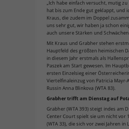
„Ich habe einfach versucht, mutig z
hat bis zum Ende gut geklappt, und 
Kraus, die zudem im Doppel zusammen 
uns sehr gut, wir haben ja schon ein
auch unsere Stärken und Schwächen a
Mit Kraus und Grabher stehen erstma
Hauptfeld des größten heimischen D
in diesem Jahr erstmals als Hallensp
Paszek am Start gewesen. Im Hauptbe
ersten Einzelsieg einer Österreicher
Viertelfinaleinzug von Patricia Mayr-
Russin Anna Blinkova (WTA 83).
Grabher trifft am Dienstag auf Po
Grabher (WTA 393) steigt indes am 
Center Court spielt sie um nicht vor
(WTA 33), die sich vor zwei Jahren in