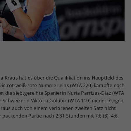
Zweck
generierte ID, für die historische Speicherung
Ihrer vorgenommen Einstellungen, falls der
Webseiten-Betreiber dies eingestellt hat.
nja Kraus hat es über die Qualifikation ins Hauptfeld des
. Die rot-weiß-rote Nummer eins (WTA 220) kämpfte nach
en die siebtgereihte Spanierin Nuria Parrizas-Diaz (WTA
e Schweizerin Viktoria Golubic (WTA 110) nieder. Gegen
h Kraus auch von einem verlorenen zweiten Satz nicht
 packenden Partie nach 2:31 Stunden mit 7:6 (3), 4:6,