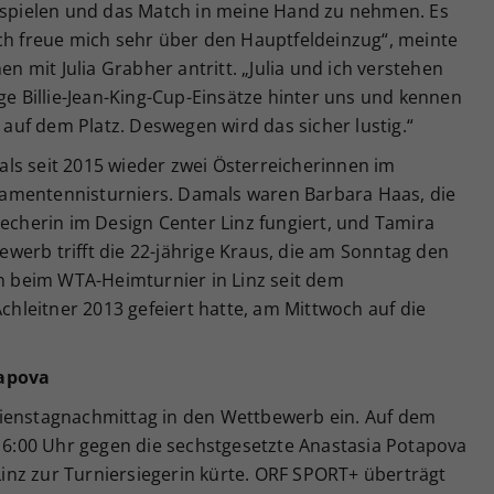
u spielen und das Match in meine Hand zu nehmen. Es
ich freue mich sehr über den Hauptfeldeinzug“, meinte
mit Julia Grabher antritt. „Julia und ich verstehen
ige Billie-Jean-King-Cup-Einsätze hinter uns und kennen
uf dem Platz. Deswegen wird das sicher lustig.“
ls seit 2015 wieder zwei Österreicherinnen im
amentennisturniers. Damals waren Barbara Haas, die
recherin im Design Center Linz fungiert, und Tamira
werb trifft die 22-jährige Kraus, die am Sonntag den
in beim WTA-Heimturnier in Linz seit dem
Achleitner 2013 gefeiert hatte, am Mittwoch auf die
tapova
Dienstagnachmittag in den Wettbewerb ein. Auf dem
 16:00 Uhr gegen die sechstgesetzte Anastasia Potapova
 Linz zur Turniersiegerin kürte. ORF SPORT+ überträgt