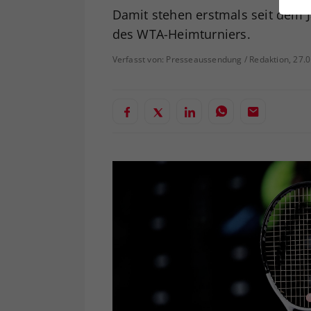
ei
Damit stehen erstmals seit dem 
des WTA-Heimturniers.
Verfasst von: Presseaussendung / Redaktion, 27.
S