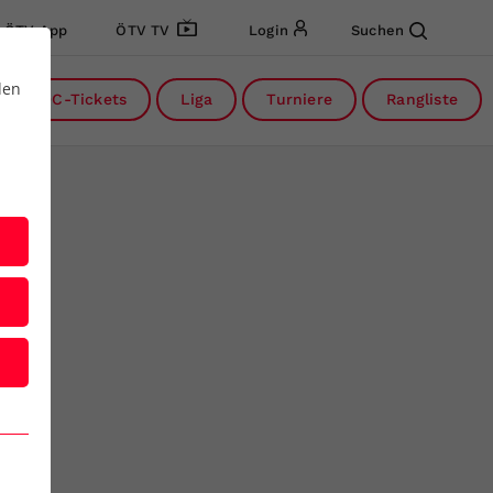
ÖTV App
ÖTV TV
Login
Suchen
den
DC-Tickets
Liga
Turniere
Rangliste