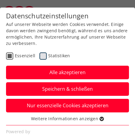
Zurück zur Newsübersicht
Datenschutzeinstellungen
Kärntner Tennisverband
Auf unserer Webseite werden Cookies verwendet. Einige
davon werden zwingend benötigt, während es uns andere
ermöglichen, Ihre Nutzererfahrung auf unserer Webseite
zu verbessern.
WTA
Turniere
Essenziell
Statistiken
Upper Austria Ladies
Linz: Kraus beendet
Alle akzeptieren
Österreicherinnen-Fluch
Speichern & schließen
Die heimische Nummer eins gewinnt als
Nur essenzielle Cookies akzeptieren
erste ÖTV-Dame seit 2013 ein
Einzelmatch beim WTA-Heimturnier.
Weitere Informationen anzeigen
Essenziell
Verfasst von: Presseaussendung / Redaktion, 26.01.2025
Essenzielle Cookies werden für grundlegende
Powered by