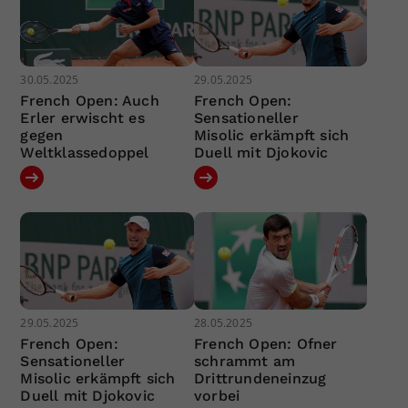
30.05.2025
29.05.2025
French Open: Auch
French Open:
Erler erwischt es
Sensationeller
gegen
Misolic erkämpft sich
Weltklassedoppel
Duell mit Djokovic
29.05.2025
28.05.2025
French Open:
French Open: Ofner
Sensationeller
schrammt am
Misolic erkämpft sich
Drittrundeneinzug
Duell mit Djokovic
vorbei