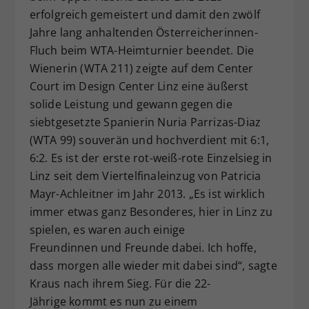
erfolgreich gemeistert und damit den zwölf
Dieser Wert speichert Ihre Consent-
Einstellungen. Unter anderem eine
Jahre lang anhaltenden Österreicherinnen-
zufällig generierte ID, für die
Fluch beim WTA-Heimturnier beendet. Die
Zweck
historische Speicherung Ihrer
Wienerin (WTA 211) zeigte auf dem Center
vorgenommen Einstellungen, falls der
Court im Design Center Linz eine äußerst
Webseiten-Betreiber dies eingestellt
solide Leistung und gewann gegen die
hat.
siebtgesetzte Spanierin Nuria Parrizas-Diaz
(WTA 99) souverän und hochverdient mit 6:1,
6:2. Es ist der erste rot-weiß-rote Einzelsieg in
Linz seit dem Viertelfinaleinzug von Patricia
Mayr-Achleitner im Jahr 2013. „Es ist wirklich
immer etwas ganz Besonderes, hier in Linz zu
spielen, es waren auch einige
Freundinnen und Freunde dabei. Ich hoffe,
dass morgen alle wieder mit dabei sind“, sagte
Kraus nach ihrem Sieg. Für die 22-
Jährige kommt es nun zu einem