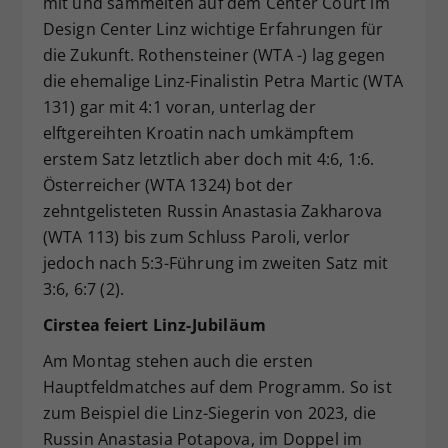
mit und sammelten auf dem Center Court im
Design Center Linz wichtige Erfahrungen für
die Zukunft. Rothensteiner (WTA -) lag gegen
die ehemalige Linz-Finalistin Petra Martic (WTA
131) gar mit 4:1 voran, unterlag der
elftgereihten Kroatin nach umkämpftem
erstem Satz letztlich aber doch mit 4:6, 1:6.
Österreicher (WTA 1324) bot der
zehntgelisteten Russin Anastasia Zakharova
(WTA 113) bis zum Schluss Paroli, verlor
jedoch nach 5:3-Führung im zweiten Satz mit
3:6, 6:7 (2).
Cirstea feiert Linz-Jubiläum
Am Montag stehen auch die ersten
Hauptfeldmatches auf dem Programm. So ist
zum Beispiel die Linz-Siegerin von 2023, die
Russin Anastasia Potapova, im Doppel im