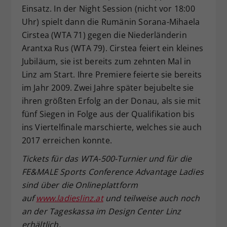
Einsatz. In der Night Session (nicht vor 18:00
Uhr) spielt dann die Rumänin Sorana-Mihaela
Cirstea (WTA 71) gegen die Niederländerin
Arantxa Rus (WTA 79). Cirstea feiert ein kleines
Jubiläum, sie ist bereits zum zehnten Mal in
Linz am Start. Ihre Premiere feierte sie bereits
im Jahr 2009. Zwei Jahre später bejubelte sie
ihren größten Erfolg an der Donau, als sie mit
fünf Siegen in Folge aus der Qualifikation bis
ins Viertelfinale marschierte, welches sie auch
2017 erreichen konnte.
Tickets f
ür das WTA-500-Turnier und f
ür die
FE&MALE Sports Conference Advantage Ladies
sind
über die Onlineplattform
auf
www.ladieslinz.at
und teilweise auch noch
an der Tageskassa
im Design Center Linz
erh
ältlich.