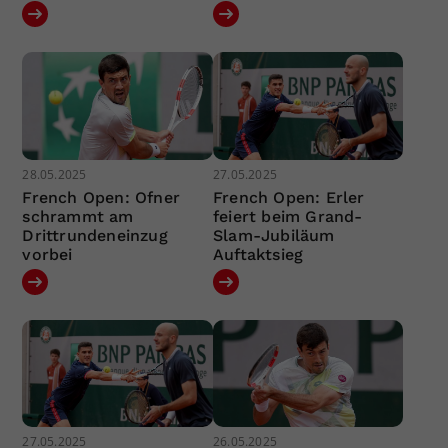
28.05.2025
27.05.2025
French Open: Ofner
French Open: Erler
schrammt am
feiert beim Grand-
Drittrundeneinzug
Slam-Jubiläum
vorbei
Auftaktsieg
27.05.2025
26.05.2025