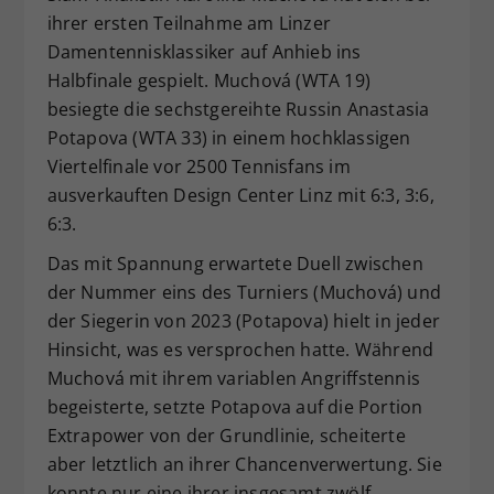
ihrer ersten Teilnahme am Linzer
Dieser Wert speichert Ihre Consent-
Einstellungen. Unter anderem eine
Damentennisklassiker auf Anhieb ins
zufällig generierte ID, für die
Halbfinale gespielt. Muchová (WTA 19)
Zweck
historische Speicherung Ihrer
besiegte die sechstgereihte Russin Anastasia
vorgenommen Einstellungen, falls der
Potapova (WTA 33) in einem hochklassigen
Webseiten-Betreiber dies eingestellt
Viertelfinale vor 2500 Tennisfans im
hat.
ausverkauften Design Center Linz mit 6:3, 3:6,
6:3.
Das mit Spannung erwartete Duell zwischen
der Nummer eins des Turniers (Muchová) und
der Siegerin von 2023 (Potapova) hielt in jeder
Hinsicht, was es versprochen hatte. Während
Muchová mit ihrem variablen Angriffstennis
begeisterte, setzte Potapova auf die Portion
Extrapower von der Grundlinie, scheiterte
aber letztlich an ihrer Chancenverwertung. Sie
konnte nur eine ihrer insgesamt zwölf