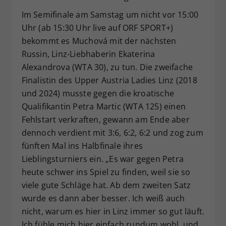
Im Semifinale am Samstag um nicht vor 15:00
Uhr (ab 15:30 Uhr live auf ORF SPORT+)
bekommt es Muchová mit der nächsten
Russin, Linz-Liebhaberin Ekaterina
Alexandrova (WTA 30), zu tun. Die zweifache
Finalistin des Upper Austria Ladies Linz (2018
und 2024) musste gegen die kroatische
Qualifikantin Petra Martic (WTA 125) einen
Fehlstart verkraften, gewann am Ende aber
dennoch verdient mit 3:6, 6:2, 6:2 und zog zum
fünften Mal ins Halbfinale ihres
Lieblingsturniers ein. „Es war gegen Petra
heute schwer ins Spiel zu finden, weil sie so
viele gute Schläge hat. Ab dem zweiten Satz
wurde es dann aber besser. Ich weiß auch
nicht, warum es hier in Linz immer so gut läuft.
Ich fühle mich hier einfach rundum wohl, und