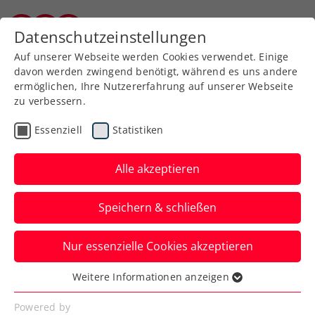
Zurück zur Newsübersicht
Datenschutzeinstellungen
Kärntner Tennisverband
Auf unserer Webseite werden Cookies verwendet. Einige
davon werden zwingend benötigt, während es uns andere
ermöglichen, Ihre Nutzererfahrung auf unserer Webseite
zu verbessern.
WTA
Turniere
Essenziell
Statistiken
Upper Austria Ladies
Linz: Muchová fliegt
Alle akzeptieren
weiter durch den Raster
Speichern & schließen
Die French-Open-Finalistin 2023 steht
Nur essenzielle Cookies akzeptieren
beim WTA-500-Turnier in Oberösterreich
unter den letzten Vier.
Weitere Informationen anzeigen
Essenziell
Verfasst von: Presseaussendung / Redaktion, 31.01.2025
Essenzielle Cookies werden für grundlegende
Powered by