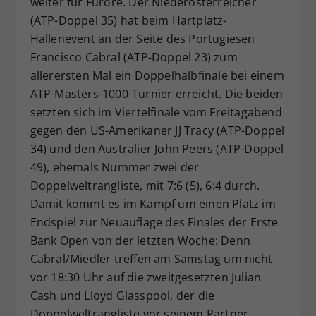
weiter für Furore. Der Niederösterreicher
Dieser Wert speichert Ihre Consent-
(ATP-Doppel 35) hat beim Hartplatz-
Einstellungen. Unter anderem eine
Hallenevent an der Seite des Portugiesen
zufällig generierte ID, für die
Francisco Cabral (ATP-Doppel 23) zum
Zweck
historische Speicherung Ihrer
allerersten Mal ein Doppelhalbfinale bei einem
vorgenommen Einstellungen, falls der
ATP-Masters-1000-Turnier erreicht. Die beiden
Webseiten-Betreiber dies eingestellt
hat.
setzten sich im Viertelfinale vom Freitagabend
gegen den US-Amerikaner JJ Tracy (ATP-Doppel
34) und den Australier John Peers (ATP-Doppel
49), ehemals Nummer zwei der
Doppelweltrangliste, mit 7:6 (5), 6:4 durch.
Damit kommt es im Kampf um einen Platz im
Endspiel zur Neuauflage des Finales der Erste
Bank Open von der letzten Woche: Denn
Cabral/Miedler treffen am Samstag um nicht
vor 18:30 Uhr auf die zweitgesetzten Julian
Cash und Lloyd Glasspool, der die
Doppelweltrangliste vor seinem Partner