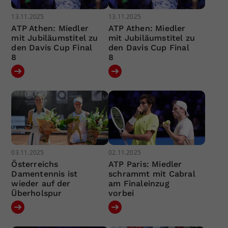
13.11.2025
13.11.2025
ATP Athen: Miedler
ATP Athen: Miedler
mit Jubiläumstitel zu
mit Jubiläumstitel zu
den Davis Cup Final
den Davis Cup Final
8
8
03.11.2025
02.11.2025
Österreichs
ATP Paris: Miedler
Damentennis ist
schrammt mit Cabral
wieder auf der
am Finaleinzug
Überholspur
vorbei