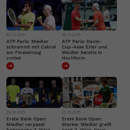
02.11.2025
30.10.2025
ATP Paris: Miedler
ATP Paris: Davis-
schrammt mit Cabral
Cup-Asse Erler und
am Finaleinzug
Miedler bereits in
vorbei
Hochform
26.10.2025
25.10.2025
Erste Bank Open:
Erste Bank Open:
Miedler verpasst
Starker Miedler greift
historische 3. Wien-
nach 3. Wien-Coup