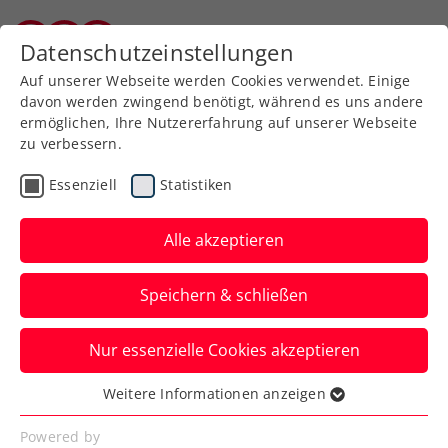
Zurück zur Newsübersicht
Datenschutzeinstellungen
Kärntner Tennisverband
Auf unserer Webseite werden Cookies verwendet. Einige
davon werden zwingend benötigt, während es uns andere
ermöglichen, Ihre Nutzererfahrung auf unserer Webseite
zu verbessern.
ATP
Turniere
Essenziell
Statistiken
ATP Paris:
Halbfinalpremiere für
Alle akzeptieren
Miedler auf Masters-
Speichern & schließen
1000-Ebene
Nur essenzielle Cookies akzeptieren
Für Alexander Erler ist im Doppel beim
Millionenturnier in Frankreichs
Weitere Informationen anzeigen
Essenziell
Hauptstadt hingegen Endstation.
Essenzielle Cookies werden für grundlegende
Powered by