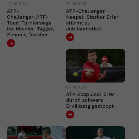
13.04.2025
30.03.2025
ATP-
ATP-Challenger
Challenger-/ITF-
Neapel: Starker Erler
Tour: Turniersiege
stürmt zu
für Miedler, Tagger,
Jubiläumstitel
Zimmer, Taucher
01.03.2025
ATP Acapulco: Erler
durch schwere
Erkältung gestoppt