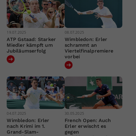
19.07.2025
08.07.2025
ATP Gstaad: Starker
Wimbledon: Erler
Miedler kämpft um
schrammt an
Jubiläumserfolg
Viertelfinalpremiere
vorbei
04.07.2025
30.05.2025
Wimbledon: Erler
French Open: Auch
nach Krimi im 1.
Erler erwischt es
Grand-Slam-
gegen