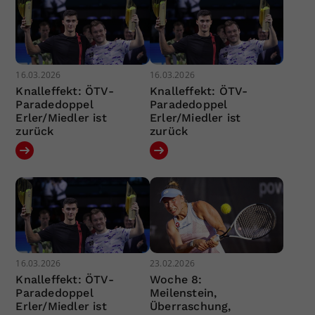
16.03.2026
16.03.2026
Knalleffekt: ÖTV-
Knalleffekt: ÖTV-
Paradedoppel
Paradedoppel
Erler/Miedler ist
Erler/Miedler ist
zurück
zurück
16.03.2026
23.02.2026
Knalleffekt: ÖTV-
Woche 8:
Paradedoppel
Meilenstein,
Erler/Miedler ist
Überraschung,