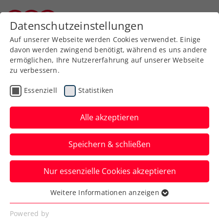
Zurück zur Newsübersicht
Datenschutzeinstellungen
Kärntner Tennisverband
Auf unserer Webseite werden Cookies verwendet. Einige
davon werden zwingend benötigt, während es uns andere
ermöglichen, Ihre Nutzererfahrung auf unserer Webseite
zu verbessern.
Davis Cup
Essenziell
Statistiken
Davis Cup: Österreich
bittet Finnland ins
Alle akzeptieren
Multiversum Schwechat
Speichern & schließen
Die ÖTV-Herren wollen am 31. Jänner / 1.
Nur essenzielle Cookies akzeptieren
Februar 2025 die erste von zwei Hürden
zum Finalturnier nehmen.
Weitere Informationen anzeigen
Essenziell
Verfasst von: Manuel Wachta, 09.12.2024
Essenzielle Cookies werden für grundlegende
Powered by