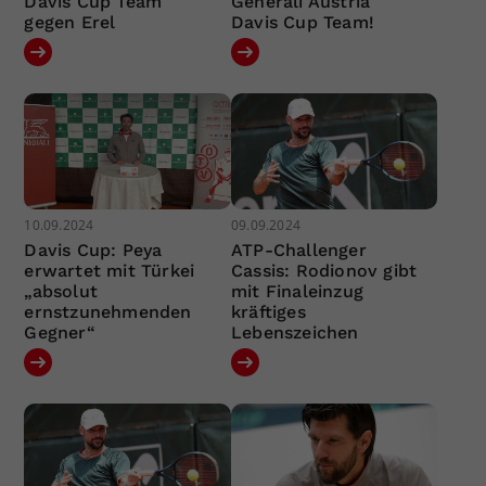
Davis Cup Team
Generali Austria
gegen Erel
Davis Cup Team!
10.09.2024
09.09.2024
Davis Cup: Peya
ATP-Challenger
erwartet mit Türkei
Cassis: Rodionov gibt
„absolut
mit Finaleinzug
ernstzunehmenden
kräftiges
Gegner“
Lebenszeichen