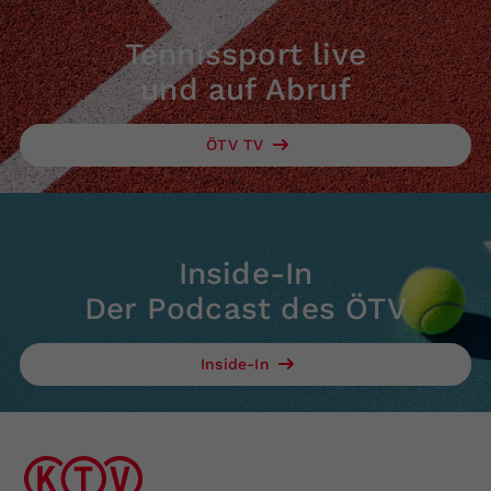
Tennissport live
und auf Abruf
ÖTV TV
Inside-In
Der Podcast des ÖTV
Inside-In