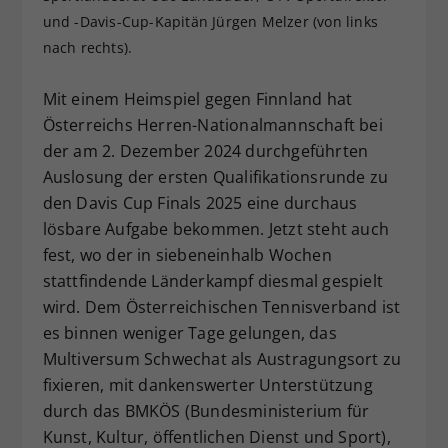
und -Davis-Cup-Kapitän Jürgen Melzer (von links
Dieser Wert speichert Ihre Consent-
Einstellungen. Unter anderem eine
nach rechts).
zufällig generierte ID, für die
Zweck
historische Speicherung Ihrer
Mit einem Heimspiel gegen Finnland hat
vorgenommen Einstellungen, falls der
Österreichs Herren-Nationalmannschaft bei
Webseiten-Betreiber dies eingestellt
der am 2. Dezember 2024 durchgeführten
hat.
Auslosung der ersten Qualifikationsrunde zu
den Davis Cup Finals 2025 eine durchaus
lösbare Aufgabe bekommen. Jetzt steht auch
fest, wo der in siebeneinhalb Wochen
stattfindende Länderkampf diesmal gespielt
wird. Dem Österreichischen Tennisverband ist
es binnen weniger Tage gelungen, das
Multiversum Schwechat als Austragungsort zu
fixieren, mit dankenswerter Unterstützung
durch das BMKÖS (Bundesministerium für
Kunst, Kultur, öffentlichen Dienst und Sport),