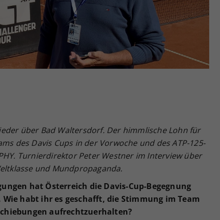
Zweck
generierte ID, für die historische Speicherung
Ihrer vorgenommen Einstellungen, falls der
Webseiten-Betreiber dies eingestellt hat.
eder über Bad Waltersdorf. Der himmlische Lohn für
eams des Davis Cups in der Vorwoche und des ATP-125-
. Turnierdirektor Peter Westner im Interview über
-Weltklasse und Mundpropaganda.
gungen hat Österreich die Davis-Cup-Begegnung
. Wie habt ihr es geschafft, die Stimmung im Team
schiebungen aufrechtzuerhalten?