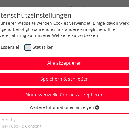
ÖTV
Landesverbände
News
tenschutzeinstellungen
 unserer Webseite werden Cookies verwendet. Einige davon wer
Ausbildung
Services
Über uns
ngend benötigt, während es uns andere ermöglichen, Ihre
zererfahrung auf unserer Webseite zu verbessern.
Essenziell
Statistiken
Alle akzeptieren
Speichern & schließen
Nur essenzielle Cookies akzeptieren
 „Roger Federer war
Weitere Informationen anzeigen
ssenziell
ind“
senzielle Cookies werden für grundlegende Funktionen der
ered by
bseite benötigt. Dadurch ist gewährleistet, dass die Webseite
linski Cookie Consent