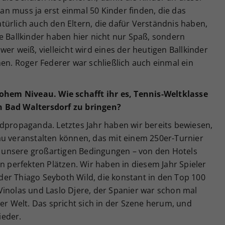
n muss ja erst einmal 50 Kinder finden, die das
ürlich auch den Eltern, die dafür Verständnis haben,
e Ballkinder haben hier nicht nur Spaß, sondern
er weiß, vielleicht wird eines der heutigen Ballkinder
hen. Roger Federer war schließlich auch einmal ein
hohem Niveau. Wie schafft ihr es, Tennis-Weltklasse
h Bad Waltersdorf zu bringen?
ndpropaganda. Letztes Jahr haben wir bereits bewiesen,
au veranstalten können, das mit einem 250er-Turnier
en unsere großartigen Bedingungen – von den Hotels
en perfekten Plätzen. Wir haben in diesem Jahr Spieler
er Thiago Seyboth Wild, die konstant in den Top 100
Vinolas und Laslo Djere, der Spanier war schon mal
 Welt. Das spricht sich in der Szene herum, und
ieder.