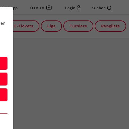
ÖTV App
ÖTV TV
Login
Suchen
den
DC-Tickets
Liga
Turniere
Rangliste