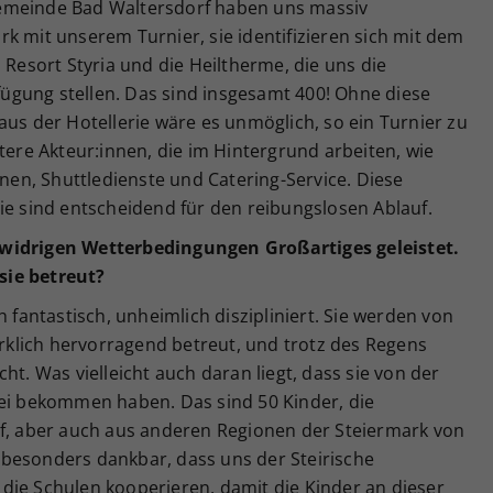
emeinde Bad Waltersdorf haben uns massiv
tark mit unserem Turnier, sie identifizieren sich mit dem
 Resort Styria und die Heiltherme, die uns die
gung stellen. Das sind insgesamt 400! Ohne diese
aus der Hotellerie wäre es unmöglich, so ein Turnier zu
tere Akteur:innen, die im Hintergrund arbeiten, wie
nnen, Shuttledienste und Catering-Service. Diese
ie sind entscheidend für den reibungslosen Ablauf.
 widrigen Wetterbedingungen Großartiges geleistet.
sie betreut?
h fantastisch, unheimlich diszipliniert. Sie werden von
klich hervorragend betreut, und trotz des Regens
ht. Was vielleicht auch daran liegt, dass sie von der
rei bekommen haben. Das sind 50 Kinder, die
rf, aber auch aus anderen Regionen der Steiermark von
besonders dankbar, dass uns der Steirische
die Schulen kooperieren, damit die Kinder an dieser