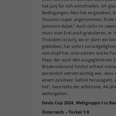
hat Jurij für sich entschieden. Ich gl
Bedingungen. Man hat es gesehen, da
Situation super angenommen, finde i
Jammern dabei.“ Auch nicht im zweite
muss man Erel auch gratulieren, er h
Trotzdem ist Jurij, wo er dann ein bi
geblieben, hat sofort zurückgefight
vom Kopf her, eine extrem starke Par
Peya, der auch den ausgeglichenen
Breakrückstand höchst erfreut mitna
persönlich extrem wichtig war, dass
einem positiven Gefühl herausgeht, w
hat“, beurteilte der erfahrene, 44-j
weitergehen.
Davis Cup 2024, Weltgruppe I in Ba
Österreich – Türkei 1:0