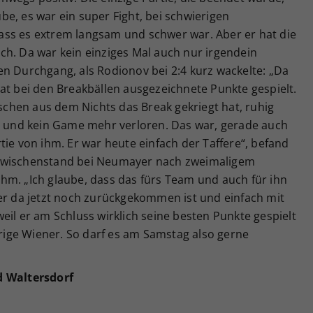
aube, es war ein super Fight, bei schwierigen
ss es extrem langsam und schwer war. Aber er hat die
ch. Da war kein einziges Mal auch nur irgendein
n Durchgang, als Rodionov bei 2:4 kurz wackelte: „Da
at bei den Breakbällen ausgezeichnete Punkte gespielt.
sschen aus dem Nichts das Break gekriegt hat, ruhig
et und kein Game mehr verloren. Das war, gerade auch
tie von ihm. Er war heute einfach der Taffere“, befand
 Zwischenstand bei Neumayer nach zweimaligem
hm. „Ich glaube, dass das fürs Team und auch für ihn
 er da jetzt noch zurückgekommen ist und einfach mit
eil er am Schluss wirklich seine besten Punkte gespielt
ährige Wiener. So darf es am Samstag also gerne
d Waltersdorf