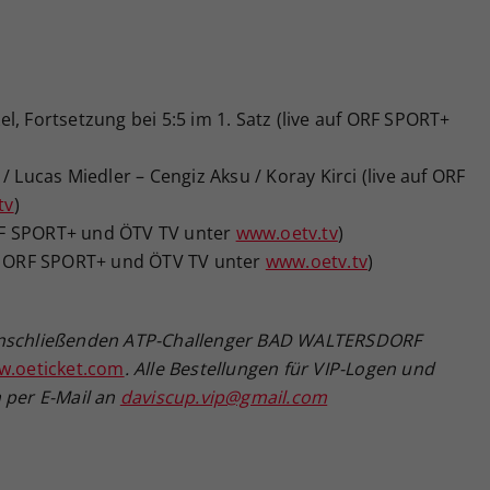
, Fortsetzung bei 5:5 im 1. Satz (live auf ORF SPORT+
/ Lucas Miedler – Cengiz Aksu / Koray Kirci (live auf ORF
tv
)
 ORF SPORT+ und ÖTV TV unter
www.oetv.tv
)
uf ORF SPORT+ und ÖTV TV unter
www.oetv.tv
)
 anschließenden ATP-Challenger BAD WALTERSDORF
.oeticket.com
. Alle Bestellungen für VIP-Logen und
 per E-Mail an
daviscup.vip@gmail.com