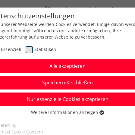
ÖTV
Landesverbände
News
tenschutzeinstellungen
 unserer Webseite werden Cookies verwendet. Einige davon wer
Ausbildung
Services
Über uns
ngend benötigt, während es uns andere ermöglichen, Ihre
zererfahrung auf unserer Webseite zu verbessern.
Essenziell
Statistiken
Alle akzeptieren
Speichern & schließen
Nur essenzielle Cookies akzeptieren
 Generali Austria
Weitere Informationen anzeigen
ssenziell
m 1:0-Führung gegen
senzielle Cookies werden für grundlegende Funktionen der
ered by
bseite benötigt. Dadurch ist gewährleistet, dass die Webseite
linski Cookie Consent