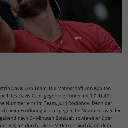
Zweck
generierte ID, für die historische Speicherung
Ihrer vorgenommen Einstellungen, falls der
Webseiten-Betreiber dies eingestellt hat.
ustria Davis Cup Team: Die Mannschaft von Kapitän
pe I des Davis Cups gegen die Türkei mit 1:0. Dafür
che Nummer eins im Team, Jurij Rodionov. Denn der
 sich beim Eröffnungseinzel gegen die Nummer zwei der
tagabend nach 94 Minuten Spielzeit sowie einer über
 mit 6:3, 6:4 durch. Die ÖTV-Herren sind damit dem