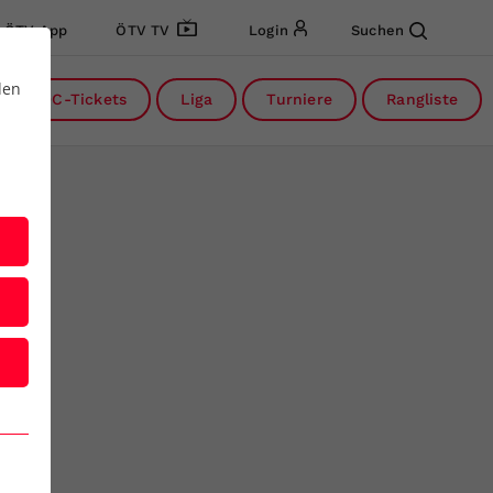
ÖTV App
ÖTV TV
Login
Suchen
den
DC-Tickets
Liga
Turniere
Rangliste