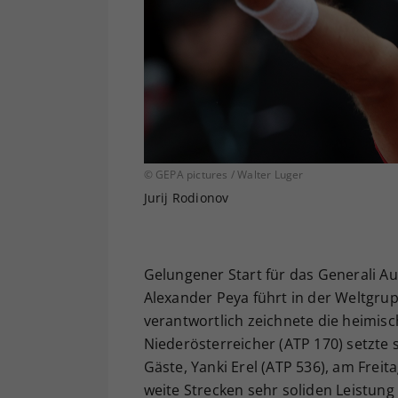
© GEPA pictures / Walter Luger
Jurij Rodionov
Gelungener Start für das Generali A
Alexander Peya führt in der Weltgrup
verantwortlich zeichnete die heimis
Niederösterreicher (ATP 170) setzte
Gäste, Yanki Erel (ATP 536), am Frei
weite Strecken sehr soliden Leistung