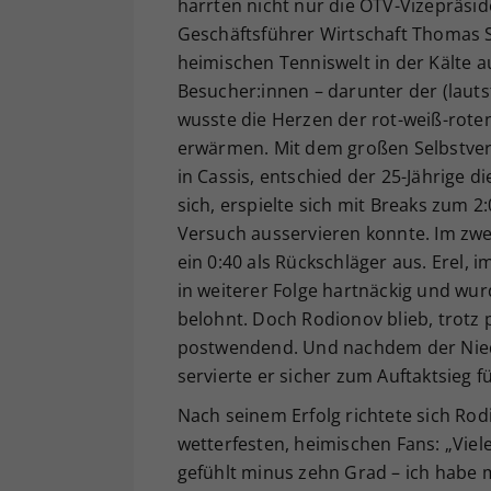
harrten nicht nur die ÖTV-Vizepräs
Geschäftsführer Wirtschaft Thomas S
heimischen Tenniswelt in der Kälte a
Besucher:innen – darunter der (laut
wusste die Herzen der rot-weiß-roten
erwärmen. Mit dem großen Selbstver
in Cassis, entschied der 25-Jährige 
sich, erspielte sich mit Breaks zum 2
Versuch ausservieren konnte. Im zw
ein 0:40 als Rückschläger aus. Erel,
in weiterer Folge hartnäckig und wu
belohnt. Doch Rodionov blieb, trotz 
postwendend. Und nachdem der Niede
servierte er sicher zum Auftaktsieg 
Nach seinem Erfolg richtete sich Ro
wetterfesten, heimischen Fans: „Viel
gefühlt minus zehn Grad – ich habe mi