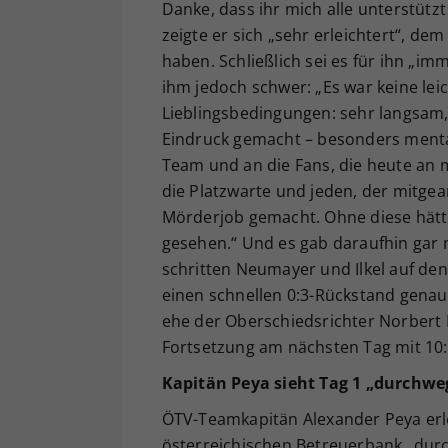
Danke, dass ihr mich alle unterstützt
zeigte er sich „sehr erleichtert“, de
haben. Schließlich sei es für ihn „imm
ihm jedoch schwer: „Es war keine lei
Lieblingsbedingungen: sehr langsam, s
Eindruck gemacht – besonders mental
Team und an die Fans, die heute an m
die Platzwarte und jeden, der mitgea
Mörderjob gemacht. Ohne diese hätt
gesehen.“ Und es gab daraufhin gar
schritten Neumayer und Ilkel auf den
einen schnellen 0:3-Rückstand genaus
ehe der Oberschiedsrichter Norbert P
Fortsetzung am nächsten Tag mit 10:0
Kapitän Peya sieht Tag 1 „durchweg
ÖTV-Teamkapitän Alexander Peya erle
österreichischen Betreuerbank „durch