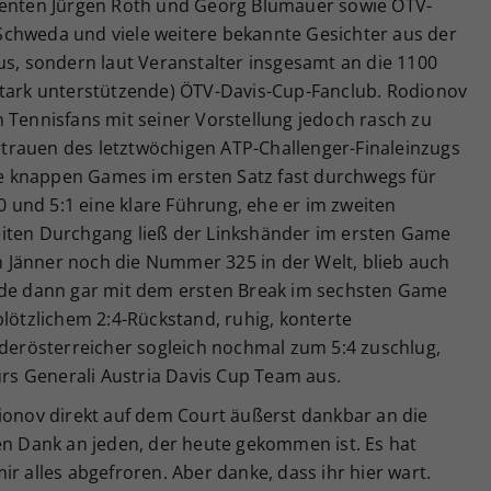
identen Jürgen Roth und Georg Blumauer sowie ÖTV-
chweda und viele weitere bekannte Gesichter aus der
us, sondern laut Veranstalter insgesamt an die 1100
stark unterstützende) ÖTV-Davis-Cup-Fanclub. Rodionov
 Tennisfans mit seiner Vorstellung jedoch rasch zu
trauen des letztwöchigen ATP-Challenger-Finaleinzugs
die knappen Games im ersten Satz fast durchwegs für
:0 und 5:1 eine klare Führung, ehe er im zweiten
eiten Durchgang ließ der Linkshänder im ersten Game
 im Jänner noch die Nummer 325 in der Welt, blieb auch
rde dann gar mit dem ersten Break im sechsten Game
plötzlichem 2:4-Rückstand, ruhig, konterte
rösterreicher sogleich nochmal zum 5:4 zuschlug,
fürs Generali Austria Davis Cup Team aus.
dionov direkt auf dem Court äußerst dankbar an die
en Dank an jeden, der heute gekommen ist. Es hat
r alles abgefroren. Aber danke, dass ihr hier wart.