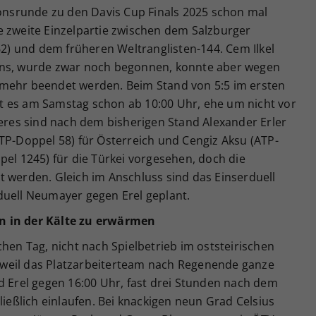
ionsrunde zu den Davis Cup Finals 2025 schon mal
e zweite Einzelpartie zwischen dem Salzburger
) und dem früheren Weltranglisten-144. Cem Ilkel
ins, wurde zwar noch begonnen, konnte aber wegen
 mehr beendet werden. Beim Stand von 5:5 im ersten
t es am Samstag schon ab 10:00 Uhr, ehe um nicht vor
teres sind nach dem bisherigen Stand Alexander Erler
TP-Doppel 58) für Österreich und Cengiz Aksu (ATP-
pel 1245) für die Türkei vorgesehen, doch die
t werden. Gleich im Anschluss sind das Einserduell
duell Neumayer gegen Erel geplant.
n in der Kälte zu erwärmen
chen Tag, nicht nach Spielbetrieb im oststeirischen
weil das Platzarbeiterteam nach Regenende ganze
d Erel gegen 16:00 Uhr, fast drei Stunden nach dem
ließlich einlaufen. Bei knackigen neun Grad Celsius