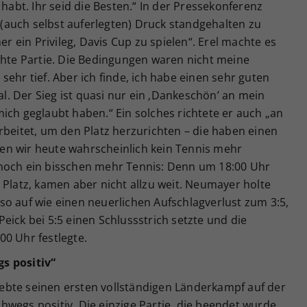
 habt. Ihr seid die Besten.“ In der Pressekonferenz
m (auch selbst auferlegten) Druck standgehalten zu
er ein Privileg, Davis Cup zu spielen“. Erel machte es
chte Partie. Die Bedingungen waren nicht meine
ehr tief. Aber ich finde, ich habe einen sehr guten
. Der Sieg ist quasi nur ein ‚Dankeschön’ an mein
ich geglaubt haben.“ Ein solches richtete er auch „an
rbeitet, um den Platz herzurichten – die haben einen
en wir heute wahrscheinlich kein Tennis mehr
 noch ein bisschen mehr Tennis: Denn um 18:00 Uhr
 Platz, kamen aber nicht allzu weit. Neumayer holte
o auf wie einen neuerlichen Aufschlagverlust zum 3:5,
eick bei 5:5 einen Schlussstrich setzte und die
0 Uhr festlegte.
s positiv“
bte seinen ersten vollständigen Länderkampf auf der
wegs positiv. Die einzige Partie, die beendet wurde,