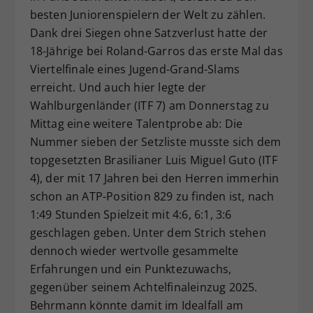
besten Juniorenspielern der Welt zu zählen.
Dieser Wert speichert Ihre Consent-
Einstellungen. Unter anderem eine
Dank drei Siegen ohne Satzverlust hatte der
zufällig generierte ID, für die
18-Jährige bei Roland-Garros das erste Mal das
Zweck
historische Speicherung Ihrer
Viertelfinale eines Jugend-Grand-Slams
vorgenommen Einstellungen, falls der
erreicht. Und auch hier legte der
Webseiten-Betreiber dies eingestellt
Wahlburgenländer (ITF 7) am Donnerstag zu
hat.
Mittag eine weitere Talentprobe ab: Die
Nummer sieben der Setzliste musste sich dem
topgesetzten Brasilianer Luis Miguel Guto (ITF
4), der mit 17 Jahren bei den Herren immerhin
schon an ATP-Position 829 zu finden ist, nach
1:49 Stunden Spielzeit mit 4:6, 6:1, 3:6
geschlagen geben. Unter dem Strich stehen
dennoch wieder wertvolle gesammelte
Erfahrungen und ein Punktezuwachs,
gegenüber seinem Achtelfinaleinzug 2025.
Behrmann könnte damit im Idealfall am