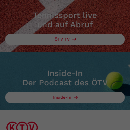
Tennissport live
und auf Abruf
ÖTV TV
Inside-In
Der Podcast des ÖTV
Inside-In