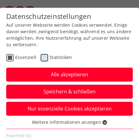
Zurück zur Newsübersicht
Datenschutzeinstellungen
Kärntner Tennisverband
Auf unserer Webseite werden Cookies verwendet. Einige
davon werden zwingend benötigt, während es uns andere
ermöglichen, Ihre Nutzererfahrung auf unserer Webseite
zu verbessern.
ITF
Turniere
Kids & Jugend
Essenziell
Statistiken
French Open: Behrmann-
Talentprobe endet im
Alle akzeptieren
Viertelfinale
Speichern & schließen
Auch gegen die Nummer eins verkauft
Nur essenzielle Cookies akzeptieren
sich der ÖTV-Youngster beim Jugend-
Grand-Slam in Frankreich stark.
Weitere Informationen anzeigen
Essenziell
Verfasst von: Manuel Wachta, 04.06.2026
Essenzielle Cookies werden für grundlegende
Powered by