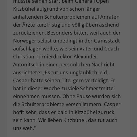
musste seinen Start beim Generali Open
Dieser Wert speichert Ihre Consent-
Kitzbühel aufgrund von schon länger
Einstellungen. Unter anderem eine
anhaltenden Schulterproblemen auf Anraten
zufällig generierte ID, für die
der Ärzte kurzfristig und völlig überraschend
Zweck
historische Speicherung Ihrer
zurückziehen. Besonders bitter, weil auch der
vorgenommen Einstellungen, falls der
Norweger selbst unbedingt in der Gamsstadt
Webseiten-Betreiber dies eingestellt
hat.
aufschlagen wollte, wie sein Vater und Coach
Christian Turnierdirektor Alexander
Antonitsch in einer persönlichen Nachricht
ausrichtete: „Es tut uns unglaublich leid.
Casper hätte seinen Titel gern verteidigt. Er
hat in dieser Woche zu viele Schmerzmittel
einnehmen müssen. Ohne Pause würden sich
die Schulterprobleme verschlimmern. Casper
hofft sehr, dass er bald in Kitzbühel zurück
sein kann. Wir lieben Kitzbühel, das tut auch
uns weh.“