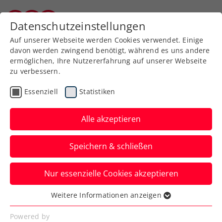
Zurück zur Newsübersicht
Datenschutzeinstellungen
Kärntner Tennisverband
Auf unserer Webseite werden Cookies verwendet. Einige
davon werden zwingend benötigt, während es uns andere
ermöglichen, Ihre Nutzererfahrung auf unserer Webseite
zu verbessern.
Turniere
Essenziell
Statistiken
Generali Open Kitzbühel:
Ruud muss Start mit
Alle akzeptieren
Schulterproblemen
Speichern & schließen
absagen
Nur essenzielle Cookies akzeptieren
Die Nummer eins des ATP-Turniers in
Tirol, am Sonntag noch Sieger in Gstaad,
Weitere Informationen anzeigen
Essenziell
kann heuer nicht antreten.
Essenzielle Cookies werden für grundlegende
Powered by