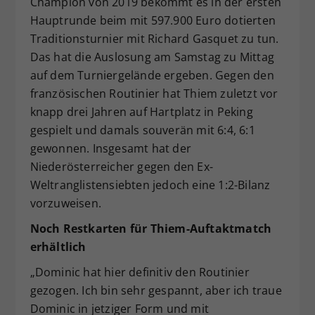
Champion von 2019 bekommt es in der ersten
Dieser Wert speichert Ihre Consent-
Hauptrunde beim mit 597.900 Euro dotierten
Einstellungen. Unter anderem eine
Traditionsturnier mit Richard Gasquet zu tun.
zufällig generierte ID, für die
Das hat die Auslosung am Samstag zu Mittag
Zweck
historische Speicherung Ihrer
auf dem Turniergelände ergeben. Gegen den
vorgenommen Einstellungen, falls der
französischen Routinier hat Thiem zuletzt vor
Webseiten-Betreiber dies eingestellt
hat.
knapp drei Jahren auf Hartplatz in Peking
gespielt und damals souverän mit 6:4, 6:1
gewonnen. Insgesamt hat der
Niederösterreicher gegen den Ex-
Weltranglistensiebten jedoch eine 1:2-Bilanz
vorzuweisen.
Noch Restkarten für Thiem-Auftaktmatch
erhältlich
„Dominic hat hier definitiv den Routinier
gezogen. Ich bin sehr gespannt, aber ich traue
Dominic in jetziger Form und mit