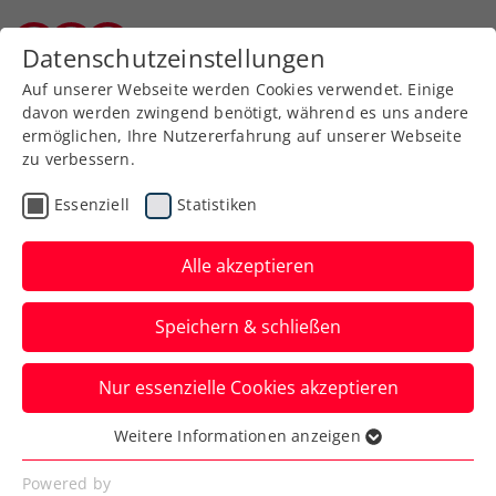
Zurück zur Newsübersicht
Datenschutzeinstellungen
Kärntner Tennisverband
Auf unserer Webseite werden Cookies verwendet. Einige
davon werden zwingend benötigt, während es uns andere
ermöglichen, Ihre Nutzererfahrung auf unserer Webseite
zu verbessern.
Turniere
Essenziell
Statistiken
Generali Open Kitzbühel:
Thiem eröffnet beim ATP-
Alle akzeptieren
Heimturnier gegen
Speichern & schließen
Gasquet
Nur essenzielle Cookies akzeptieren
Gegen den Franzosen hat der ÖTV-
Spitzenspieler zwei der bisher drei Duelle
Weitere Informationen anzeigen
Essenziell
verloren, zuletzt aber gewonnen.
Essenzielle Cookies werden für grundlegende
Powered by