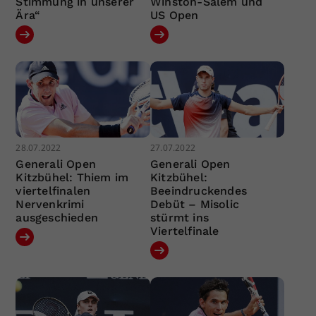
Stimmung in unserer
Winston-Salem und
Ära“
US Open
28.07.2022
27.07.2022
Generali Open
Generali Open
Kitzbühel: Thiem im
Kitzbühel:
viertelfinalen
Beeindruckendes
Nervenkrimi
Debüt – Misolic
ausgeschieden
stürmt ins
Viertelfinale