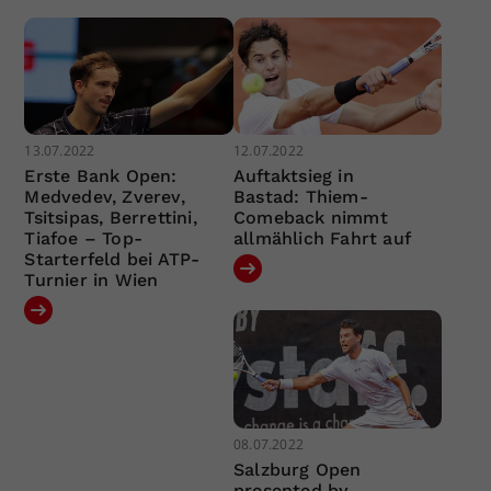
13.07.2022
12.07.2022
Erste Bank Open:
Auftaktsieg in
Medvedev, Zverev,
Bastad: Thiem-
Tsitsipas, Berrettini,
Comeback nimmt
Tiafoe – Top-
allmählich Fahrt auf
Starterfeld bei ATP-
Turnier in Wien
08.07.2022
Salzburg Open
presented by