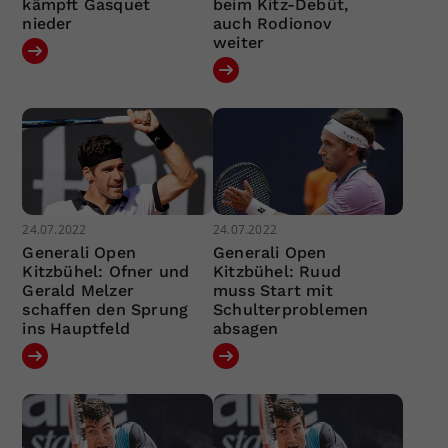
kämpft Gasquet
beim Kitz-Debüt,
nieder
auch Rodionov
weiter
24.07.2022
24.07.2022
Generali Open
Generali Open
Kitzbühel: Ofner und
Kitzbühel: Ruud
Gerald Melzer
muss Start mit
schaffen den Sprung
Schulterproblemen
ins Hauptfeld
absagen