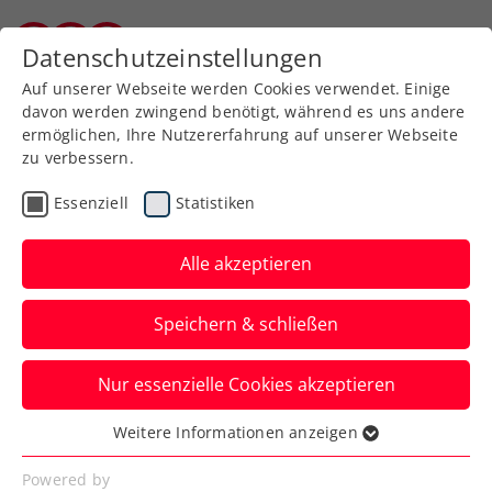
Zurück zur Newsübersicht
Datenschutzeinstellungen
Kärntner Tennisverband
Auf unserer Webseite werden Cookies verwendet. Einige
davon werden zwingend benötigt, während es uns andere
ermöglichen, Ihre Nutzererfahrung auf unserer Webseite
zu verbessern.
Turniere
ATP
Essenziell
Statistiken
Schwärzler erhält
Hauptbewerbs-Wildcard
Alle akzeptieren
für Generali Open
Speichern & schließen
Kitzbühel 2024
Nur essenzielle Cookies akzeptieren
Die große ÖTV-Zukunftshoffnung schlägt
damit in Tirol erstmals in einem ATP-
Weitere Informationen anzeigen
Essenziell
Hauptfeld auf.
Essenzielle Cookies werden für grundlegende
Powered by