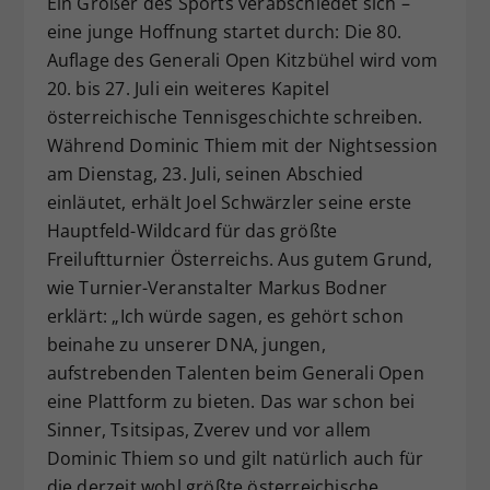
Ein Großer des Sports verabschiedet sich –
Dieser Wert speichert Ihre Consent-
eine junge Hoffnung startet durch: Die 80.
Einstellungen. Unter anderem eine
Auflage des Generali Open Kitzbühel wird vom
zufällig generierte ID, für die
20. bis 27. Juli ein weiteres Kapitel
Zweck
historische Speicherung Ihrer
österreichische Tennisgeschichte schreiben.
vorgenommen Einstellungen, falls der
Während Dominic Thiem mit der Nightsession
Webseiten-Betreiber dies eingestellt
hat.
am Dienstag, 23. Juli, seinen Abschied
einläutet, erhält Joel Schwärzler seine erste
Hauptfeld-Wildcard für das größte
Freiluftturnier Österreichs. Aus gutem Grund,
wie Turnier-Veranstalter Markus Bodner
erklärt: „Ich würde sagen, es gehört schon
beinahe zu unserer DNA, jungen,
aufstrebenden Talenten beim Generali Open
eine Plattform zu bieten. Das war schon bei
Sinner, Tsitsipas, Zverev und vor allem
Dominic Thiem so und gilt natürlich auch für
die derzeit wohl größte österreichische