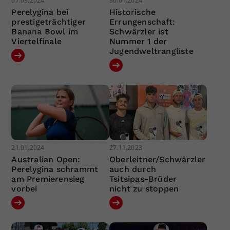
07.03.2024
30.01.2024
Perelygina bei
Historische
prestigeträchtiger
Errungenschaft:
Banana Bowl im
Schwärzler ist
Viertelfinale
Nummer 1 der
Jugendweltrangliste
21.01.2024
27.11.2023
Australian Open:
Oberleitner/Schwärzler
Perelygina schrammt
auch durch
am Premierensieg
Tsitsipas-Brüder
vorbei
nicht zu stoppen