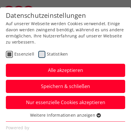
Zurück zur Newsübersicht
Datenschutzeinstellungen
Kärntner Tennisverband
Auf unserer Webseite werden Cookies verwendet. Einige
davon werden zwingend benötigt, während es uns andere
ermöglichen, Ihre Nutzererfahrung auf unserer Webseite
zu verbessern.
Turniere
ITF
Essenziell
Statistiken
ITF Antalya: Schwärzler
erreicht erstes Herren-
Alle akzeptieren
Einzelfinale
Speichern & schließen
Der ÖTV-Vertragsspieler wandelt hiermit
Nur essenzielle Cookies akzeptieren
auf den Spuren von Dominic Thiem und
Alexander Peya.
Weitere Informationen anzeigen
Essenziell
Verfasst von: Manuel Wachta, 23.03.2024
Essenzielle Cookies werden für grundlegende
Powered by