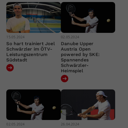
15.05.2024
02.05.2024
So hart trainiert Joel
Danube Upper
Schwärzler im ÖTV-
Austria Open
Leistungszentrum
powered by SKE:
Südstadt
Spannendes
Schwärzler-
Heimspiel
02.05.2024
26.04.2024