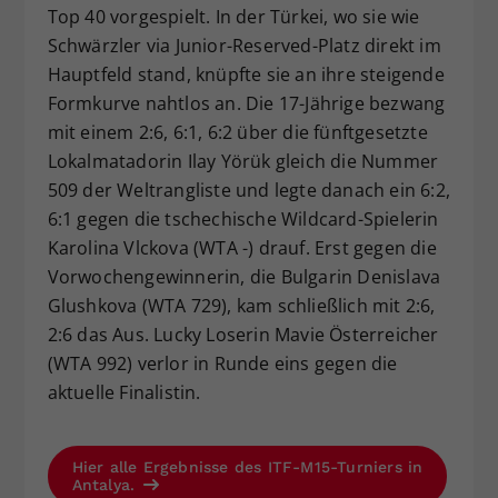
Top 40 vorgespielt. In der Türkei, wo sie wie
Schwärzler via Junior-Reserved-Platz direkt im
Hauptfeld stand, knüpfte sie an ihre steigende
Formkurve nahtlos an. Die 17-Jährige bezwang
mit einem 2:6, 6:1, 6:2 über die fünftgesetzte
Lokalmatadorin Ilay Yörük gleich die Nummer
509 der Weltrangliste und legte danach ein 6:2,
6:1 gegen die tschechische Wildcard-Spielerin
Karolina Vlckova (WTA -) drauf. Erst gegen die
Vorwochengewinnerin, die Bulgarin Denislava
Glushkova (WTA 729), kam schließlich mit 2:6,
2:6 das Aus. Lucky Loserin Mavie Österreicher
(WTA 992) verlor in Runde eins gegen die
aktuelle Finalistin.
Hier alle Ergebnisse des ITF-M15-Turniers in
Antalya.