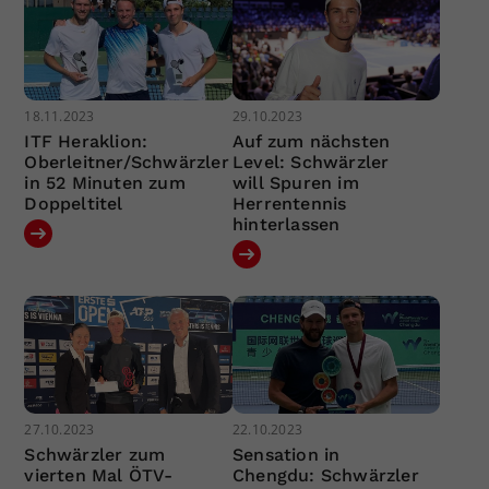
18.11.2023
29.10.2023
ITF Heraklion:
Auf zum nächsten
Oberleitner/Schwärzler
Level: Schwärzler
in 52 Minuten zum
will Spuren im
Doppeltitel
Herrentennis
hinterlassen
27.10.2023
22.10.2023
Schwärzler zum
Sensation in
vierten Mal ÖTV-
Chengdu: Schwärzler