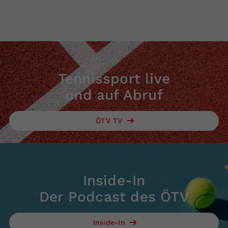
Tennissport live
und auf Abruf
ÖTV TV
Inside-In
Der Podcast des ÖTV
Inside-In