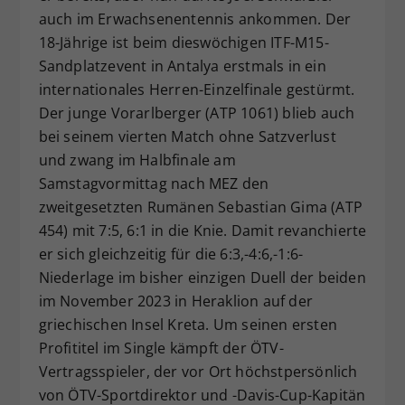
auch im Erwachsenentennis ankommen. Der
Dieser Wert speichert Ihre Consent-
Einstellungen. Unter anderem eine
18-Jährige ist beim dieswöchigen ITF-M15-
zufällig generierte ID, für die
Sandplatzevent in Antalya erstmals in ein
Zweck
historische Speicherung Ihrer
internationales Herren-Einzelfinale gestürmt.
vorgenommen Einstellungen, falls der
Der junge Vorarlberger (ATP 1061) blieb auch
Webseiten-Betreiber dies eingestellt
bei seinem vierten Match ohne Satzverlust
hat.
und zwang im Halbfinale am
Samstagvormittag nach MEZ den
zweitgesetzten Rumänen Sebastian Gima (ATP
454) mit 7:5, 6:1 in die Knie. Damit revanchierte
er sich gleichzeitig für die 6:3,-4:6,-1:6-
Niederlage im bisher einzigen Duell der beiden
im November 2023 in Heraklion auf der
griechischen Insel Kreta. Um seinen ersten
Profititel im Single kämpft der ÖTV-
Vertragsspieler, der vor Ort höchstpersönlich
von ÖTV-Sportdirektor und -Davis-Cup-Kapitän