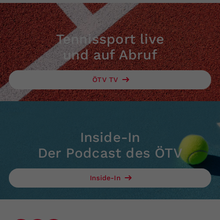
Tennissport live
und auf Abruf
ÖTV TV
Inside-In
Der Podcast des ÖTV
Inside-In