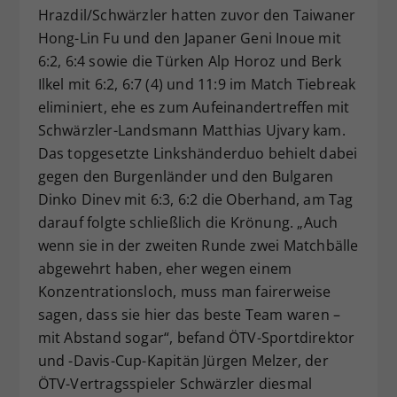
Hrazdil/Schwärzler hatten zuvor den Taiwaner
Hong-Lin Fu und den Japaner Geni Inoue mit
6:2, 6:4 sowie die Türken Alp Horoz und Berk
Ilkel mit 6:2, 6:7 (4) und 11:9 im Match Tiebreak
eliminiert, ehe es zum Aufeinandertreffen mit
Schwärzler-Landsmann Matthias Ujvary kam.
Das topgesetzte Linkshänderduo behielt dabei
gegen den Burgenländer und den Bulgaren
Dinko Dinev mit 6:3, 6:2 die Oberhand, am Tag
darauf folgte schließlich die Krönung. „Auch
wenn sie in der zweiten Runde zwei Matchbälle
abgewehrt haben, eher wegen einem
Konzentrationsloch, muss man fairerweise
sagen, dass sie hier das beste Team waren –
mit Abstand sogar“, befand ÖTV-Sportdirektor
und -Davis-Cup-Kapitän Jürgen Melzer, der
ÖTV-Vertragsspieler Schwärzler diesmal