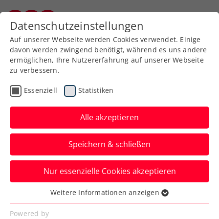
Zurück zur Newsübersicht
Datenschutzeinstellungen
Kärntner Tennisverband
Auf unserer Webseite werden Cookies verwendet. Einige
davon werden zwingend benötigt, während es uns andere
ermöglichen, Ihre Nutzererfahrung auf unserer Webseite
zu verbessern.
Turniere
ITF
Essenziell
Statistiken
ITF Antalya: Schwärzler
erobert in 47 Minuten
Alle akzeptieren
nächsten Herren-
Speichern & schließen
Doppeltitel
Nur essenzielle Cookies akzeptieren
Der aktuelle Jugendweltranglistenerste
schlägt in der Türkei mit dem Tschechen
Weitere Informationen anzeigen
Essenziell
Jan Hrazdil zu.
Essenzielle Cookies werden für grundlegende
Powered by