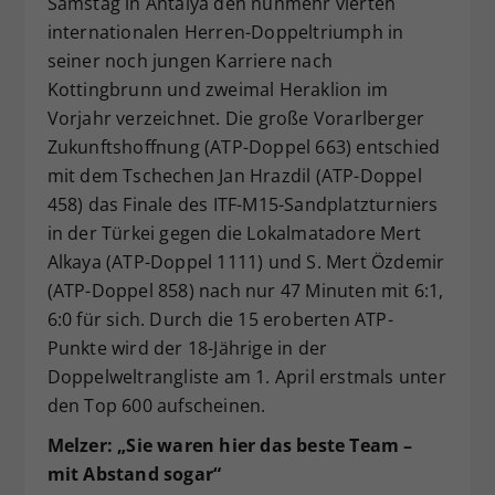
Samstag in Antalya den nunmehr vierten
Dieser Wert speichert Ihre Consent-
internationalen Herren-Doppeltriumph in
Einstellungen. Unter anderem eine
seiner noch jungen Karriere nach
zufällig generierte ID, für die
Kottingbrunn und zweimal Heraklion im
Zweck
historische Speicherung Ihrer
Vorjahr verzeichnet. Die große Vorarlberger
vorgenommen Einstellungen, falls der
Zukunftshoffnung (ATP-Doppel 663) entschied
Webseiten-Betreiber dies eingestellt
hat.
mit dem Tschechen Jan Hrazdil (ATP-Doppel
458) das Finale des ITF-M15-Sandplatzturniers
in der Türkei gegen die Lokalmatadore Mert
Alkaya (ATP-Doppel 1111) und S. Mert Özdemir
(ATP-Doppel 858) nach nur 47 Minuten mit 6:1,
6:0 für sich. Durch die 15 eroberten ATP-
Punkte wird der 18-Jährige in der
Doppelweltrangliste am 1. April erstmals unter
den Top 600 aufscheinen.
Melzer: „Sie waren hier das beste Team –
mit Abstand sogar“