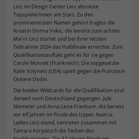
Linz im Design Center Linz absolute
Dieser Wert speichert Ihre Consent-
Topspielerinnen am Start. Zu den
Einstellungen. Unter anderem eine
zufällig generierte ID, für die
prominentesten Namen gehört fraglos die
Zweck
historische Speicherung Ihrer
Kroatin Donna Vekic, die bereits zum achten
vorgenommen Einstellungen, falls der
Mal in Linz startet und bei ihrer letzten
Webseiten-Betreiber dies eingestellt
Teilnahme 2024 das Halbfinale erreichte. Zum
hat.
Qualifikationsauftakt geht es für sie gegen
Carole Monnet (Frankreich). Die topgesetzte
Katie Volynets (USA) spielt gegen die Französin
Océane Dodin.
Die beiden Wildcards für die Qualifikation sind
derweil nach Deutschland gegangen. Jule
Niemeier und Anna-Lena Friedsam, die bereits
vor elf Jahren im Finale des Upper Austria
Ladies Linz stand, vertreten zusammen mit
Tamara Korpatsch die Farben des
Nachbarlandes. Die 32-jährige Friedsam