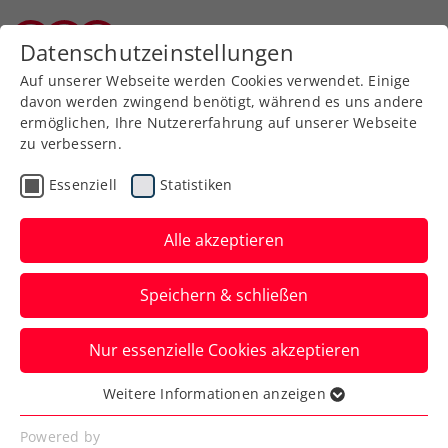
Zurück zur Newsübersicht
Datenschutzeinstellungen
Kärntner Tennisverband
Auf unserer Webseite werden Cookies verwendet. Einige
davon werden zwingend benötigt, während es uns andere
ermöglichen, Ihre Nutzererfahrung auf unserer Webseite
zu verbessern.
WTA
Turniere
Essenziell
Statistiken
Upper Austria Ladies
Linz: Qualifikation mit
Alle akzeptieren
Stammgast Vekic
Speichern & schließen
Die 29-Jährige ist zum achten Mal beim
Nur essenzielle Cookies akzeptieren
WTA-500-Turnier in Oberösterreichs
Landeshauptstadt dabei.
Weitere Informationen anzeigen
Essenziell
Verfasst von: Presseaussendung / Redaktion, 04.04.2026
Essenzielle Cookies werden für grundlegende
Powered by