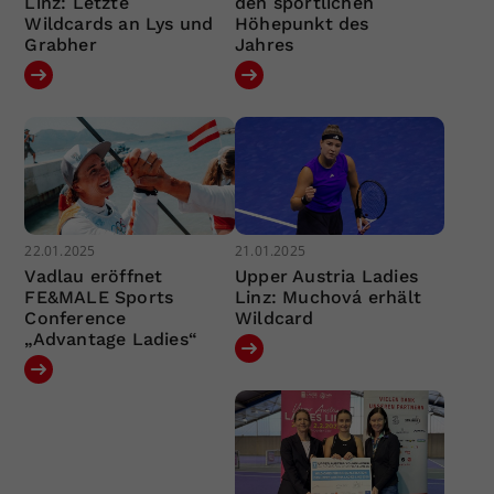
Linz: Letzte
den sportlichen
Wildcards an Lys und
Höhepunkt des
Grabher
Jahres
22.01.2025
21.01.2025
Vadlau eröffnet
Upper Austria Ladies
FE&MALE Sports
Linz: Muchová erhält
Conference
Wildcard
„Advantage Ladies“