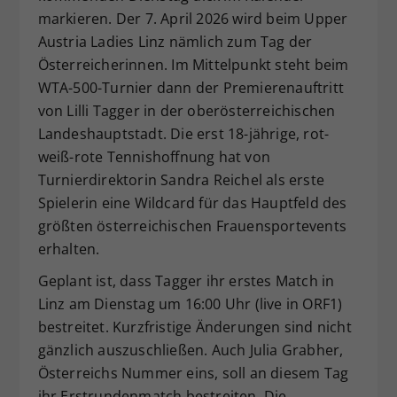
markieren. Der 7. April 2026 wird beim Upper
Dieser Wert speichert Ihre Consent-
Einstellungen. Unter anderem eine
Austria Ladies Linz nämlich zum Tag der
zufällig generierte ID, für die
Österreicherinnen. Im Mittelpunkt steht beim
Zweck
historische Speicherung Ihrer
WTA-500-Turnier dann der Premierenauftritt
vorgenommen Einstellungen, falls der
von Lilli Tagger in der oberösterreichischen
Webseiten-Betreiber dies eingestellt
Landeshauptstadt. Die erst 18-jährige, rot-
hat.
weiß-rote Tennishoffnung hat von
Turnierdirektorin Sandra Reichel als erste
Spielerin eine Wildcard für das Hauptfeld des
größten österreichischen Frauensportevents
erhalten.
Geplant ist, dass Tagger ihr erstes Match in
Linz am Dienstag um 16:00 Uhr (live in ORF1)
bestreitet. Kurzfristige Änderungen sind nicht
gänzlich auszuschließen. Auch Julia Grabher,
Österreichs Nummer eins, soll an diesem Tag
ihr Erstrundenmatch bestreiten. Die