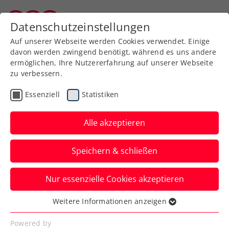
Zurück zur Newsübersicht
Datenschutzeinstellungen
Kärntner Tennisverband
Auf unserer Webseite werden Cookies verwendet. Einige
davon werden zwingend benötigt, während es uns andere
ermöglichen, Ihre Nutzererfahrung auf unserer Webseite
zu verbessern.
WTA
Turniere
Verbands-Info
Essenziell
Statistiken
Upper Austria Ladies
Linz: Tagger erhält
Alle akzeptieren
Hauptfeld-Wildcard
Speichern & schließen
Der ÖTV-Shootingstar soll dienstags im
Nur essenzielle Cookies akzeptieren
Einsatz sein. Wie auch Julia Grabher am
Tag der Österreicherinnen.
Weitere Informationen anzeigen
Essenziell
Verfasst von: Presseaussendung / Redaktion, 01.04.2026
Essenzielle Cookies werden für grundlegende
Powered by