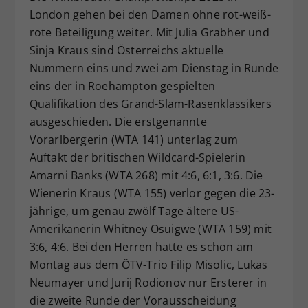
London gehen bei den Damen ohne rot-weiß-
Dieser Wert speichert Ihre Consent-
Einstellungen. Unter anderem eine
rote Beteiligung weiter. Mit Julia Grabher und
zufällig generierte ID, für die
Sinja Kraus sind Österreichs aktuelle
Zweck
historische Speicherung Ihrer
Nummern eins und zwei am Dienstag in Runde
vorgenommen Einstellungen, falls der
eins der in Roehampton gespielten
Webseiten-Betreiber dies eingestellt
Qualifikation des Grand-Slam-Rasenklassikers
hat.
ausgeschieden. Die erstgenannte
Vorarlbergerin (WTA 141) unterlag zum
Auftakt der britischen Wildcard-Spielerin
Amarni Banks (WTA 268) mit 4:6, 6:1, 3:6. Die
Wienerin Kraus (WTA 155) verlor gegen die 23-
jährige, um genau zwölf Tage ältere US-
Amerikanerin Whitney Osuigwe (WTA 159) mit
3:6, 4:6. Bei den Herren hatte es schon am
Montag aus dem ÖTV-Trio Filip Misolic, Lukas
Neumayer und Jurij Rodionov nur Ersterer in
die zweite Runde der Vorausscheidung