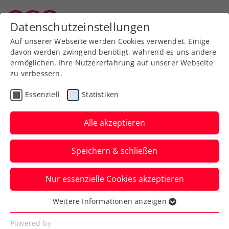
Zurück zur Newsübersicht
Datenschutzeinstellungen
Kärntner Tennisverband
Auf unserer Webseite werden Cookies verwendet. Einige
davon werden zwingend benötigt, während es uns andere
ermöglichen, Ihre Nutzererfahrung auf unserer Webseite
zu verbessern.
ATP
WTA
Turniere
Essenziell
Statistiken
Wimbledon: Keine
Erfolgserlebnisse für
Alle akzeptieren
Grabher und Kraus
Speichern & schließen
Österreichs Spitzenspielerinnen erleiden
Nur essenzielle Cookies akzeptieren
beim Grand-Slam-Turnier in
Großbritannien ein frühes Aus.
Weitere Informationen anzeigen
Essenziell
Verfasst von: Manuel Wachta, 24.06.2025
Essenzielle Cookies werden für grundlegende
Powered by