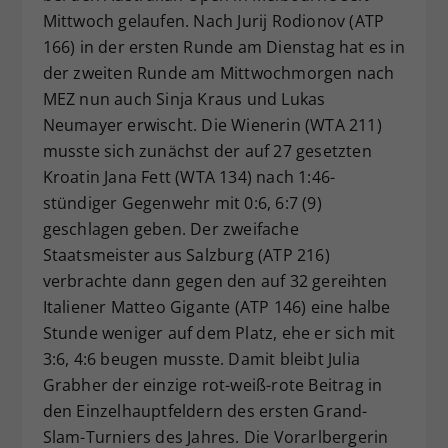
Mittwoch gelaufen. Nach Jurij Rodionov (ATP
Dieser Wert speichert Ihre Consent-
Einstellungen. Unter anderem eine
166) in der ersten Runde am Dienstag hat es in
zufällig generierte ID, für die
der zweiten Runde am Mittwochmorgen nach
Zweck
historische Speicherung Ihrer
MEZ nun auch Sinja Kraus und Lukas
vorgenommen Einstellungen, falls der
Neumayer erwischt. Die Wienerin (WTA 211)
Webseiten-Betreiber dies eingestellt
musste sich zunächst der auf 27 gesetzten
hat.
Kroatin Jana Fett (WTA 134) nach 1:46-
stündiger Gegenwehr mit 0:6, 6:7 (9)
geschlagen geben. Der zweifache
Staatsmeister aus Salzburg (ATP 216)
verbrachte dann gegen den auf 32 gereihten
Italiener Matteo Gigante (ATP 146) eine halbe
Stunde weniger auf dem Platz, ehe er sich mit
3:6, 4:6 beugen musste. Damit bleibt Julia
Grabher der einzige rot-weiß-rote Beitrag in
den Einzelhauptfeldern des ersten Grand-
Slam-Turniers des Jahres. Die Vorarlbergerin