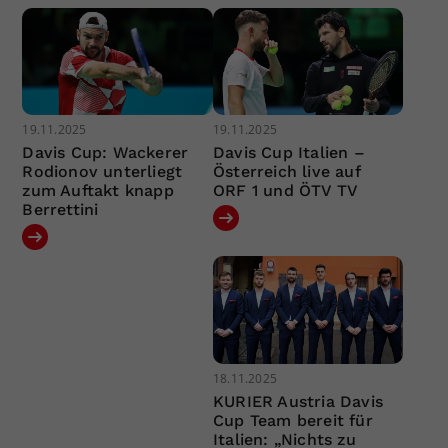
19.11.2025
19.11.2025
Davis Cup: Wackerer
Davis Cup Italien –
Rodionov unterliegt
Österreich live auf
zum Auftakt knapp
ORF 1 und ÖTV TV
Berrettini
18.11.2025
KURIER Austria Davis
Cup Team bereit für
Italien: „Nichts zu