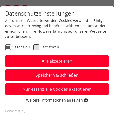
Zurück zur Newsübersicht
Datenschutzeinstellungen
Kärntner Tennisverband
Auf unserer Webseite werden Cookies verwendet. Einige
davon werden zwingend benötigt, während es uns andere
ermöglichen, Ihre Nutzererfahrung auf unserer Webseite
zu verbessern.
ATP
WTA
Turniere
Essenziell
Statistiken
Kraus und Neumayer in
Australian-Open-
Alle akzeptieren
Qualifikation gestoppt
Speichern & schließen
Für die zwei ÖTV-Asse kommt in
Nur essenzielle Cookies akzeptieren
Melbourne in der zweiten Runde der
Vorausscheidung das Aus.
Weitere Informationen anzeigen
Essenziell
Verfasst von: Manuel Wachta, 08.01.2025
Essenzielle Cookies werden für grundlegende
Powered by