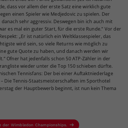
nde, dass vor allem der erste Satz eine wirklich gute
, gegen einen Spieler wie Medjedovic zu spielen. Der
en danach sehr aggressiv. Deswegen bin ich auch mit
r es mal ein guter Start, für die erste Runde.“ Vor der
espekt: „Er ist natürlich ein Weltklassespieler, das
htigste wird sein, so viele Returns wie möglich zu
ine gute Quote zu haben, und danach werden wir
lt.“ Ofner hat jedenfalls schon 50 ATP-Zähler in der
rangliste wieder unter die Top 150 schieben dürfte.
ischen Tennisfans: Der bei einer Auftaktniederlage
 – Die Tennis-Staatsmeisterschaften im Sporthotel
erstag der Hauptbewerb beginnt, ist nun kein Thema
se der Wimbledon Championships.