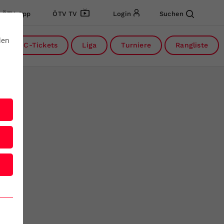
ÖTV App
ÖTV TV
Login
Suchen
den
DC-Tickets
Liga
Turniere
Rangliste