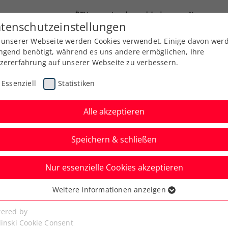
ÖTV
Landesverbände
News
tenschutzeinstellungen
 unserer Webseite werden Cookies verwendet. Einige davon wer
Ausbildung
Services
Über uns
ngend benötigt, während es uns andere ermöglichen, Ihre
zererfahrung auf unserer Webseite zu verbessern.
Essenziell
Statistiken
Alle akzeptieren
Speichern & schließen
Nur essenzielle Cookies akzeptieren
er zieht durch
Weitere Informationen anzeigen
ssenziell
die 2. Runde ein
senzielle Cookies werden für grundlegende Funktionen der
ered by
bseite benötigt. Dadurch ist gewährleistet, dass die Webseite
linski Cookie Consent