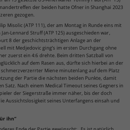
inandertreffen der beiden hatte Ofner in Shanghai 2023
ürzeren gezogen.
lip Misolic (ATP 111), der am Montag in Runde eins mit
en Jan-Lennard Struff (ATP 125) ausgeschieden war,
urt 8 der geschichtsträchtigen Anlage an der
ell mit Medjedovic ging’s im ersten Durchgang ohne
ner zuerst ein 4:6 drehte. Beim dritten Satzball von
glücklich auf dem Rasen aus, dürfte sich hierbei an der
er schmerzverzerrter Miene minutenlang auf dem Platz
etzung der Partie die nächsten beiden Punkte, damit
ten Satz. Nach einem Medical Timeout seines Gegners in
ieler der Siegerstraße immer näher, bis der doch
ie Aussichtslosigkeit seines Unterfangens einsah und
für ihn“
nderes Ende der Partie gewünscht: „Es ist natürlich