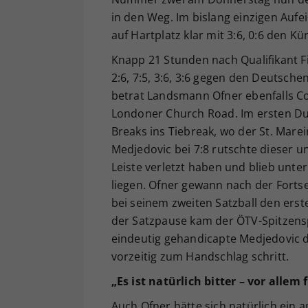
in den Weg. Im bislang einzigen Aufe
auf Hartplatz klar mit 3:6, 0:6 den K
Knapp 21 Stunden nach Qualifikant Fi
2:6, 7:5, 3:6, 3:6 gegen den Deutsch
betrat Landsmann Ofner ebenfalls Co
Londoner Church Road. Im ersten Du
Breaks ins Tiebreak, wo der St. Marei
Medjedovic bei 7:8 rutschte dieser un
Leiste verletzt haben und blieb unt
liegen. Ofner gewann nach der Forts
bei seinem zweiten Satzball den ers
der Satzpause kam der ÖTV-Spitzensp
eindeutig gehandicapte Medjedovic d
vorzeitig zum Handschlag schritt.
„Es ist natürlich bitter – vor allem 
Auch Ofner hätte sich natürlich ein a