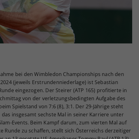
Zweck
generierte ID, für die historische Speicherung
Ihrer vorgenommen Einstellungen, falls der
Webseiten-Betreiber dies eingestellt hat.
ilnahme bei den Wimbledon Championships nach den
 2024 (jeweils Erstrundenniederlage) ist Sebastian
unde eingezogen. Der Steirer (ATP 165) profitierte in
hmittag von der verletzungsbedingten Aufgabe des
im Spielstand von 7:6 (8), 3:1. Der 29-Jährige steht
 das insgesamt sechste Mal in seiner Karriere unter
-Slam-Events. Beim Kampf darum, zum vierten Mal auf
e Runde zu schaffen, stellt sich Österreichs derzeitiger
 an 13 gesetzte US-Amerikaner Tommy Paul (ATP 13)