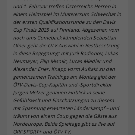
und 1. Februar treffen Österreichs Herren in
Dieser Wert speichert Ihre Consent-
Einstellungen. Unter anderem eine
einem Heimspiel im Multiversum Schwechat in
zufällig generierte ID, für die
der ersten Qualifikationsrunde zu den Davis
Zweck
historische Speicherung Ihrer
Cup Finals 2025 auf Finnland. Abgesehen vom
vorgenommen Einstellungen, falls der
noch ums Comeback kämpfenden Sebastian
Webseiten-Betreiber dies eingestellt
Ofner geht die ÖTV-Auswahl in Bestbesetzung
hat.
in diese Begegnung: mit Jurij Rodionov, Lukas
Neumayer, Filip Misolic, Lucas Miedler und
Alexander Erler. Knapp vorm Auftakt zu den
gemeinsamen Trainings am Montag gibt der
ÖTV-Davis-Cup-Kapitän und -Sportdirektor
Jürgen Melzer genauen Einblick in seine
Gefühlswelt und Einschätzungen zu diesem
mit Spannung erwarteten Länderkampf – und
träumt von einem Coup gegen die Gäste aus
Nordeuropa. Beide Spieltage gibt es live auf
ORF SPORT+ und ÖTV TV.