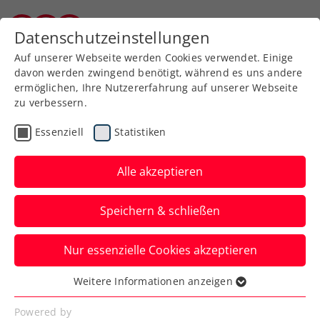
Zurück zur Newsübersicht
Datenschutzeinstellungen
Kärntner Tennisverband
Auf unserer Webseite werden Cookies verwendet. Einige
davon werden zwingend benötigt, während es uns andere
ermöglichen, Ihre Nutzererfahrung auf unserer Webseite
zu verbessern.
Davis Cup
Essenziell
Statistiken
„Das wäre unglaublich“:
Melzer träumt von Davis-
Alle akzeptieren
Cup-Coup gegen Finnland
Speichern & schließen
Der Niederösterreicher skizziert auch eine
Nur essenzielle Cookies akzeptieren
klare Marschroute, wie der Erfolg
gelingen soll.
Weitere Informationen anzeigen
Essenziell
Verfasst von: Manuel Wachta, 25.01.2025
Essenzielle Cookies werden für grundlegende
Powered by