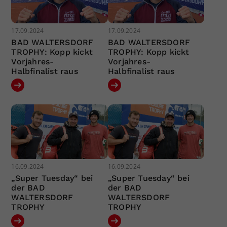
17.09.2024
17.09.2024
BAD WALTERSDORF
BAD WALTERSDORF
TROPHY: Kopp kickt
TROPHY: Kopp kickt
Vorjahres-
Vorjahres-
Halbfinalist raus
Halbfinalist raus
16.09.2024
16.09.2024
„Super Tuesday“ bei
„Super Tuesday“ bei
der BAD
der BAD
WALTERSDORF
WALTERSDORF
TROPHY
TROPHY