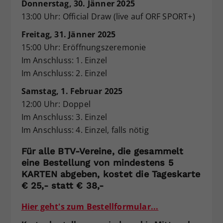
Donnerstag, 30. Jänner 2025
Dieser Wert speichert Ihre Consent-
13:00 Uhr: Official Draw (live auf ORF SPORT+)
Einstellungen. Unter anderem eine
zufällig generierte ID, für die
Freitag, 31. Jänner 2025
Zweck
historische Speicherung Ihrer
15:00 Uhr: Eröffnungszeremonie
vorgenommen Einstellungen, falls der
Im Anschluss: 1. Einzel
Webseiten-Betreiber dies eingestellt
Im Anschluss: 2. Einzel
hat.
Samstag, 1. Februar 2025
12:00 Uhr: Doppel
Im Anschluss: 3. Einzel
Im Anschluss: 4. Einzel, falls nötig
Für alle BTV-Vereine, die gesammelt
eine Bestellung von mindestens 5
KARTEN abgeben, kostet die Tageskarte
€ 25,- statt € 38,-
Hier geht's zum Bestellformular...