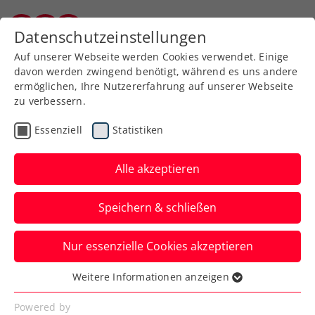
Zurück zur Newsübersicht
Datenschutzeinstellungen
Kärntner Tennisverband
Auf unserer Webseite werden Cookies verwendet. Einige
davon werden zwingend benötigt, während es uns andere
ermöglichen, Ihre Nutzererfahrung auf unserer Webseite
zu verbessern.
Davis Cup
Essenziell
Statistiken
BTV-Vereinsaktion - Davis
Cup Österreich –
Alle akzeptieren
Finnland
Speichern & schließen
Der Burgenländische Tennisverband
Nur essenzielle Cookies akzeptieren
bietet seinen Mitgliedsvereinen eine
spezielle Vereinsaktion für den Davis Cup
Weitere Informationen anzeigen
Essenziell
Österreich gegen Finnland an.
Essenzielle Cookies werden für grundlegende
Powered by