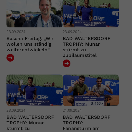
23.09.2024
23.09.2024
Sascha Freitag: „Wir
BAD WALTERSDORF
wollen uns ständig
TROPHY: Munar
weiterentwickeln“
stürmt zu
Jubiläumstitel
23.09.2024
21.09.2024
BAD WALTERSDORF
BAD WALTERSDORF
TROPHY: Munar
TROPHY:
stürmt zu
Fanansturm am