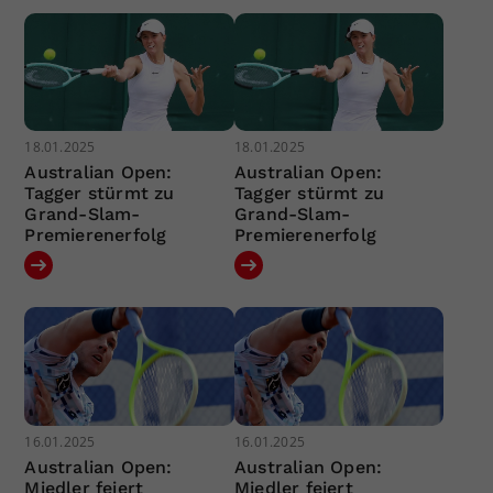
18.01.2025
18.01.2025
Australian Open:
Australian Open:
Tagger stürmt zu
Tagger stürmt zu
Grand-Slam-
Grand-Slam-
Premierenerfolg
Premierenerfolg
16.01.2025
16.01.2025
Australian Open:
Australian Open:
Miedler feiert
Miedler feiert