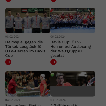
08.02.2024
06.02.2024
Heimspiel gegen die
Davis Cup: ÖTV-
Türkei: Losglück für
Herren bei Auslosung
ÖTV-Herren im Davis
der Weltgruppe I
Cup
gesetzt
04.02.2024
03.02.2024
Souveräner Sieg in
2:0-Führung in