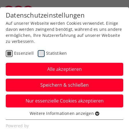
Zurück zur Newsübersicht
Datenschutzeinstellungen
Kärntner Tennisverband
Auf unserer Webseite werden Cookies verwendet. Einige
davon werden zwingend benötigt, während es uns andere
ermöglichen, Ihre Nutzererfahrung auf unserer Webseite
zu verbessern.
Davis Cup
Essenziell
Statistiken
Davis Cup Österreich –
Finnland live auf ORF
Alle akzeptieren
SPORT+ und ÖTV TV
Speichern & schließen
So seid ihr live dabei, wenn die ÖTV-
Nur essenzielle Cookies akzeptieren
Herren den Kampf um einen Platz beim
Finalturnier 2025 aufnehmen.
Weitere Informationen anzeigen
Essenziell
Verfasst von: Manuel Wachta, 17.01.2025
Essenzielle Cookies werden für grundlegende
Powered by