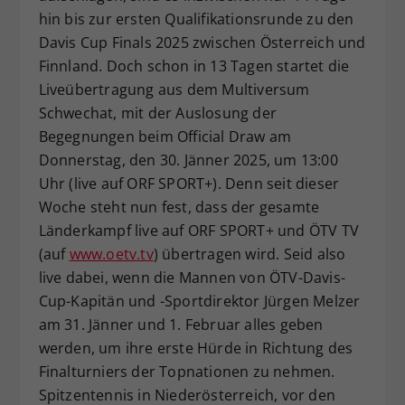
hin bis zur ersten Qualifikationsrunde zu den
Dieser Wert speichert Ihre Consent-
Einstellungen. Unter anderem eine
Davis Cup Finals 2025 zwischen Österreich und
zufällig generierte ID, für die
Finnland. Doch schon in 13 Tagen startet die
Zweck
historische Speicherung Ihrer
Liveübertragung aus dem Multiversum
vorgenommen Einstellungen, falls der
Schwechat, mit der Auslosung der
Webseiten-Betreiber dies eingestellt
Begegnungen beim Official Draw am
hat.
Donnerstag, den 30. Jänner 2025, um 13:00
Uhr (live auf ORF SPORT+). Denn seit dieser
Woche steht nun fest, dass der gesamte
Länderkampf live auf ORF SPORT+ und ÖTV TV
(auf
www.oetv.tv
) übertragen wird. Seid also
live dabei, wenn die Mannen von ÖTV-Davis-
Cup-Kapitän und -Sportdirektor Jürgen Melzer
am 31. Jänner und 1. Februar alles geben
werden, um ihre erste Hürde in Richtung des
Finalturniers der Topnationen zu nehmen.
Spitzentennis in Niederösterreich, vor den