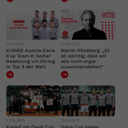
14.08.2025
29.06.2025
KURIER Austria Davis
Martin Ohneberg: „Es
Cup Team in bester
ist wichtig, dass wir
Besetzung um Einzug
alle noch enger
in Top 8 der Welt
zusammenstehen“
12.06.2025
10.04.2025
Kampf um Davis Cup
Davis Cup gegen