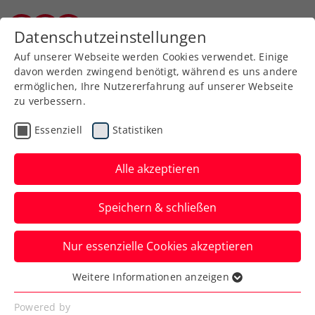
Zurück zur Newsübersicht
Datenschutzeinstellungen
Kärntner Tennisverband
Auf unserer Webseite werden Cookies verwendet. Einige
davon werden zwingend benötigt, während es uns andere
ermöglichen, Ihre Nutzererfahrung auf unserer Webseite
zu verbessern.
Davis Cup
Essenziell
Statistiken
KURIER Austria Davis Cup
Team bereit für Italien:
Alle akzeptieren
„Nichts zu verlieren …“
Speichern & schließen
…, alles zu gewinnen. Der Auftritt im
Nur essenzielle Cookies akzeptieren
Zentrum Bolognas im Outfit des
Herrenausstatters Sturm ist ein erster
Weitere Informationen anzeigen
Essenziell
Win.
Essenzielle Cookies werden für grundlegende
Powered by