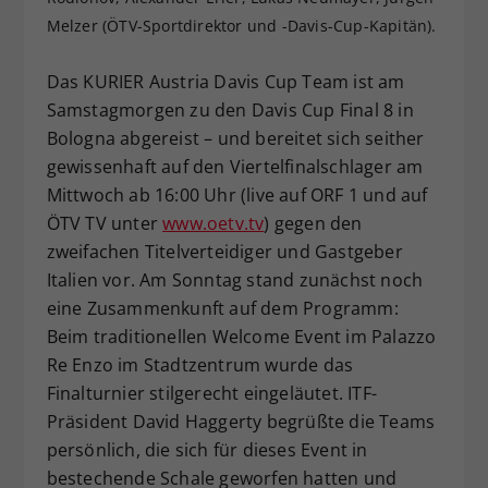
Dieser Wert speichert Ihre Consent-
Melzer (ÖTV-Sportdirektor und -Davis-Cup-Kapitän).
Einstellungen. Unter anderem eine
zufällig generierte ID, für die
Das KURIER Austria Davis Cup Team ist am
Zweck
historische Speicherung Ihrer
Samstagmorgen zu den Davis Cup Final 8 in
vorgenommen Einstellungen, falls der
Bologna abgereist – und bereitet sich seither
Webseiten-Betreiber dies eingestellt
gewissenhaft auf den Viertelfinalschlager am
hat.
Mittwoch ab 16:00 Uhr (live auf ORF 1 und auf
ÖTV TV unter
www.oetv.tv
) gegen den
zweifachen Titelverteidiger und Gastgeber
Italien vor. Am Sonntag stand zunächst noch
eine Zusammenkunft auf dem Programm:
Beim traditionellen Welcome Event im Palazzo
Re Enzo im Stadtzentrum wurde das
Finalturnier stilgerecht eingeläutet. ITF-
Präsident David Haggerty begrüßte die Teams
persönlich, die sich für dieses Event in
bestechende Schale geworfen hatten und