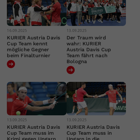
16.09.2025
13.09.2025
KURIER Austria Davis
Der Traum wird
Cup Team kennt
wahr: KURIER
mögliche Gegner
Austria Davis Cup
beim Finalturnier
Team fährt nach
Bologna
13.09.2025
13.09.2025
KURIER Austria Davis
KURIER Austria Davis
Cup Team muss im
Cup Team muss in
Krimi gegen Ungarn
Ungarn in die