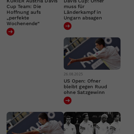
KURIER Austria Davis
Davis Cup: Ofner
Cup Team: Die
muss für
Hoffnung aufs
Länderkampf in
„perfekte
Ungarn absagen
Wochenende“
26.08.2025
US Open: Ofner
bleibt gegen Ruud
ohne Satzgewinn