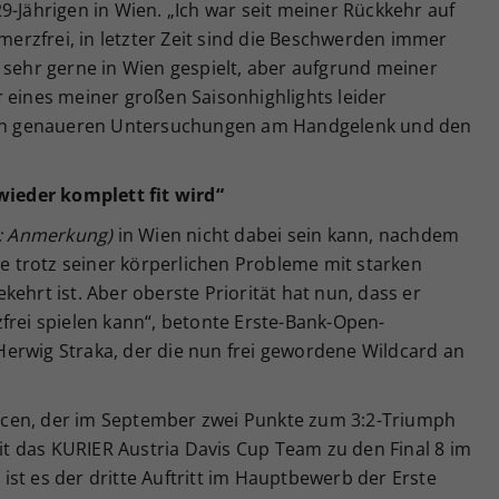
9-Jährigen in Wien. „Ich war seit meiner Rückkehr auf
hmerzfrei, in letzter Zeit sind die Beschwerden immer
 sehr gerne in Wien gespielt, aber aufgrund meiner
 eines meiner großen Saisonhighlights leider
 nun genaueren Untersuchungen am Handgelenk und den
 wieder komplett fit wird“
; Anmerkung)
in Wien nicht dabei sein kann, nachdem
te trotz seiner körperlichen Probleme mit starken
ehrt ist. Aber oberste Priorität hat nun, dass er
frei spielen kann“, betonte Erste-Bank-Open-
erwig Straka, der die nun frei gewordene Wildcard an
cen, der im September zwei Punkte zum 3:2-Triumph
 das KURIER Austria Davis Cup Team zu den Final 8 im
st es der dritte Auftritt im Hauptbewerb der Erste