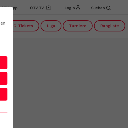
ÖTV App
ÖTV TV
Login
Suchen
den
DC-Tickets
Liga
Turniere
Rangliste