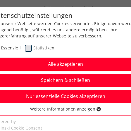
ÖTV
Landesverbände
News
tenschutzeinstellungen
 unserer Webseite werden Cookies verwendet. Einige davon wer
Ausbildung
Services
Über uns
ngend benötigt, während es uns andere ermöglichen, Ihre
zererfahrung auf unserer Webseite zu verbessern.
Essenziell
Statistiken
Alle akzeptieren
Speichern & schließen
Nur essenzielle Cookies akzeptieren
n: Ofner verzichtet
Weitere Informationen anzeigen
ssenziell
n Wien
senzielle Cookies werden für grundlegende Funktionen der
ered by
bseite benötigt. Dadurch ist gewährleistet, dass die Webseite
linski Cookie Consent