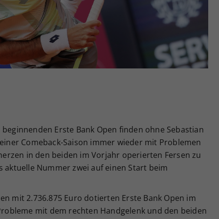
Zweck
generierte ID, für die historische Speicherung
Ihrer vorgenommen Einstellungen, falls der
Webseiten-Betreiber dies eingestellt hat.
n beginnenden Erste Bank Open finden ohne Sebastian
n seiner Comeback-Saison immer wieder mit Problemen
erzen in den beiden im Vorjahr operierten Fersen zu
hs aktuelle Nummer zwei auf einen Start beim
den mit 2.736.875 Euro dotierten Erste Bank Open im
robleme mit dem rechten Handgelenk und den beiden